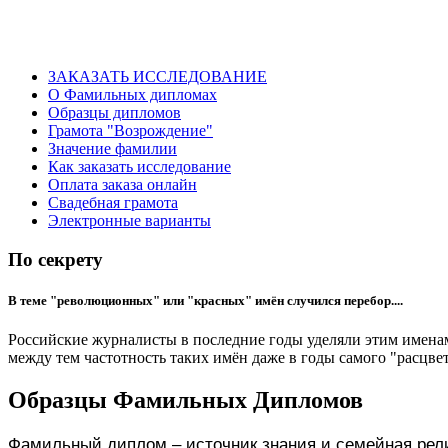
ЗАКАЗАТЬ ИССЛЕДОВАНИЕ
О Фамильных дипломах
Образцы дипломов
Грамота "Возрождение"
Значение фамилии
Как заказать исследование
Оплата заказа онлайн
Свадебная грамота
Электронные варианты
По секрету
В теме "революционных" или "красных" имён случился перебор....
Российские журналисты в последние годы уделяли этим именам
между тем частотность таких имён даже в годы самого "расцве
Образцы Фамильных Дипломов
Фамильный диплом – источник знания и семейная релик