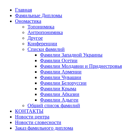
Главная
Фамильные Дипломы
Ономастика
Топонимика
Антропонимика
Другое
Конференции
Списки фамилий
Фамилии Западной Украины
Фамилии Осетии
Фамилии Молдавии и Приднестровья
Фамилии Армении
Фамилии Чувашии
Фамилии Белоруссии
Фамилии Крыма
Фамилии Абхазии
Фамилии Адыгеи
Общий список фамилий
КОНТАКТЫ
Новости центра
Новости словесности
Заказ фамильного диплома