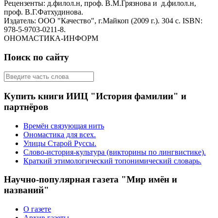
Рецензенты: д.филол.н, проф. В.М.Грязнова и д.филол.н,
проф. В.Г.Фатхудинова.
Издатель: ООО "Качество", г.Майкоп (2009 г.). 304 с. ISBN:
978-5-9703-0211-8.
ОНОМАСТИКА-ИНФОРМ
Поиск по сайту
Купить книги ИИЦ "История фамилии" и
партнёров
Времён связующая нить
Ономастика для всех.
Улицы Старой Руссы.
Слово-история-культура (викторины по лингвистике).
Краткий этимологический топонимический словарь.
Научно-популярная газета "Мир имён и
названий"
О газете
Архив газеты