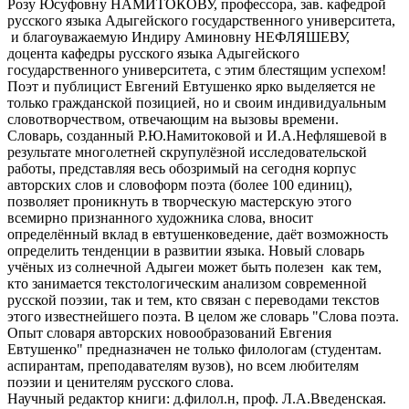
Розу Юсуфовну НАМИТОКОВУ, профессора, зав. кафедрой
русского языка Адыгейского государственного университета,
и благоуважаемую Индиру Аминовну НЕФЛЯШЕВУ,
доцента кафедры русского языка Адыгейского
государственного университета, с этим блестящим успехом!
Поэт и публицист Евгений Евтушенко ярко выделяется не
только гражданской позицией, но и своим индивидуальным
словотворчеством, отвечающим на вызовы времени.
Словарь, созданный Р.Ю.Намитоковой и И.А.Нефляшевой в
результате многолетней скрупулёзной исследовательской
работы, представляя весь обозримый на сегодня корпус
авторских слов и словоформ поэта (более 100 единиц),
позволяет проникнуть в творческую мастерскую этого
всемирно признанного художника слова, вносит
определённый вклад в евтушенковедение, даёт возможность
определить тенденции в развитии языка. Новый словарь
учёных из солнечной Адыгеи может быть полезен как тем,
кто занимается текстологическим анализом современной
русской поэзии, так и тем, кто связан с переводами текстов
этого известнейшего поэта. В целом же словарь "Слова поэта.
Опыт словаря авторских новообразований Евгения
Евтушенко" предназначен не только филологам (студентам.
аспирантам, преподавателям вузов), но всем любителям
поэзии и ценителям русского слова.
Научный редактор книги: д.филол.н, проф. Л.А.Введенская.