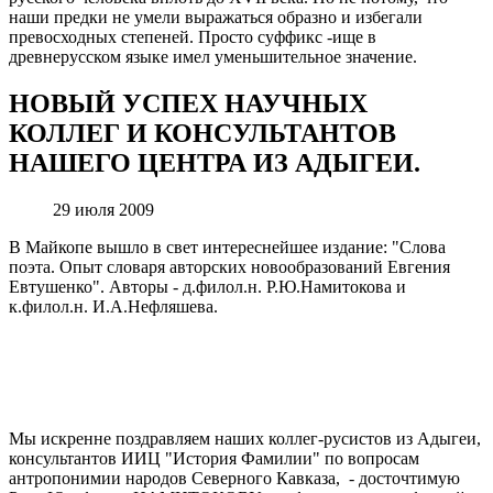
наши предки не умели выражаться образно и избегали
превосходных степеней. Просто суффикс -ище в
древнерусском языке имел уменьшительное значение.
НОВЫЙ УСПЕХ НАУЧНЫХ
КОЛЛЕГ И КОНСУЛЬТАНТОВ
НАШЕГО ЦЕНТРА ИЗ АДЫГЕИ.
29 июля 2009
В Майкопе вышло в свет интереснейшее издание: "Слова
поэта. Опыт словаря авторских новообразований Евгения
Евтушенко". Авторы - д.филол.н. Р.Ю.Намитокова и
к.филол.н. И.А.Нефляшева.
Мы искренне поздравляем наших коллег-русистов из Адыгеи,
консультантов ИИЦ "История Фамилии" по вопросам
антропонимии народов Северного Кавказа, - досточтимую