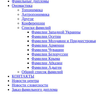
Фамильные Дипломы
Ономастика
Топонимика
Антропонимика
Другое
Конференции
Списки фамилий
Фамилии Западной Украины
Фамилии Осетии
Фамилии Молдавии и Приднестровья
Фамилии Армении
Фамилии Чувашии
Фамилии Белоруссии
Фамилии Крыма
Фамилии Абхазии
Фамилии Адыгеи
Общий список фамилий
КОНТАКТЫ
Новости центра
Новости словесности
Заказ фамильного диплома