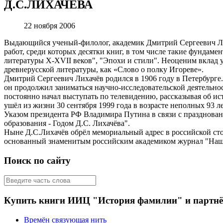
Д.С.ЛИХАЧЁВА
22 ноября 2006
Выдающийся ученый-филолог, академик Дмитрий Сергеевич Лиха
работ, среди которых десятки книг, в том числе такие фундаме
литературы Х-ХVII веков", "Эпохи и стили". Неоценим вклад у
древнерусской литературы, как «Слово о полку Игореве».
Дмитрий Сергеевич Лихачёв родился в 1906 году в Петербурге. 
он продолжил заниматься научно-исследовательской деятельно
постоянно начал выступать по телевидению, рассказывая об и
ушёл из жизни 30 сентября 1999 года в возрасте неполных 93 ле
Указом президента РФ Владимира Путина в связи с празднован
образования - Годом Д.С. Лихачёва".
Ныне Д.С.Лихачёв обрёл мемориальный адрес в российской сто
основанный знаменитым российским академиком журнал "Наше
Поиск по сайту
Купить книги ИИЦ "История фамилии" и партн
Времён связующая нить