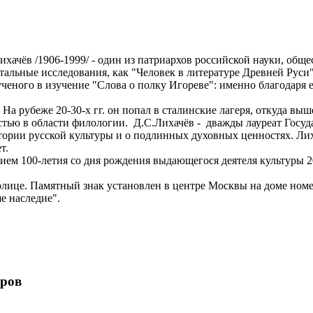
чёв /1906-1999/ - один из патриархов российской науки, общес
нтальные исследования, как "Человек в литературе Древней Руси
ченого в изучение "Слова о полку Игореве": именно благодаря 
На рубеже 20-30-х гг. он попал в сталинские лагеря, откуда выш
стью в области филологии. Д.С.Лихачёв - дважды лауреат Госуд
стории русской культуры и о подлинных духовных ценностях. Л
т.
ием 100-летия со дня рождения выдающегося деятеля культуры 2
лице. Памятный знак установлен в центре Москвы на доме номе
 наследие".
ёров