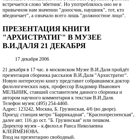
встречается слово 'ябетник'. Но употреблялось оно не в
привычном нам значении "доносчик, наушник", тот, кто
ябедничает", а означало всего лишь "должностное лицо".
ПРЕЗЕНТАЦИЯ КНИГИ
"АРХИСТРАТИГ" В МУЗЕЕ
В.И.ДАЛЯ 21 ДЕКАБРЯ
17 декабря 2006
21 декабря в 17 час. в московском Музее В.И.Даля пройдёт
презентация сборника рассказов В.И.Даля "Архистратиг".
Новую интересную книгу представит собравшимся доктор
филологических наук, профессор Владимир Иванович
МЕЛЬНИК, ставший составителем данного сборника и
автором научного комментария к текстам В.И.Даля.
Телефон музея: (495) 254-4460.
Адрес: 123242, Москва, Б. Грузинская, 4/6 (во дворе).
Проезд: станция метро "Баррикадная", "Краснопресненская",
далее авт. 116 до ост. "Б. Грузинская" или пешком.
Директор музея – к.филол.н Раиса Николаевна
КЛЕЙМЁНОВА.
Вход на презентацию свободный.