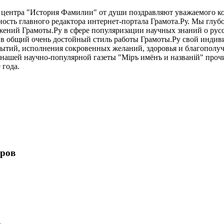
центра "История Фамилии" от души поздравляют уважаемого ко
ть главного редактора интернет-портала Грамота.Ру. Мы глу
ений Грамоты.Ру в сфере популяризации научных знаний о русск
 в общий очень достойный стиль работы Грамоты.Ру свой индив
рытий, исполнения сокровенных желаний, здоровья и благополуч
 нашей научно-популярной газеты "Мiръ имёнъ и названiй" проч
 года.
ёров