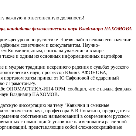
ту важную и ответственную должность!
, кандидата филологических наук Владимира ПАХОМОВА
рнет-ресурсов по русистике. Чрезвычайно велико его значение
надёжным советчиком и консультантом. Научно-
сеем Кормилицыным, снискала уважение и в мире
тся также и одним из основных информационных партнёров
е и мудрые традиции искреннего радения о судьбах русского
т филологических наук, профессор Юлия САФОНОВА,
ния порталом затем принял от Ю.Сафоновой её одаренный
о с Грамотой.Ру.
ужбе ОНОМАСТИКА-ИНФОРМ, сообщил, что с начала февраля
их наук Владимир ПАХОМОВ.
ндидатскую диссертацию на тему "Кавычки и смежные
илологических наук, профессора В.В.Лопатина, председателя
ормления собственных наименований в современном русском
связанных с номинацией: условные наименования различной
 организаций, представляющие собой сложносокращённые