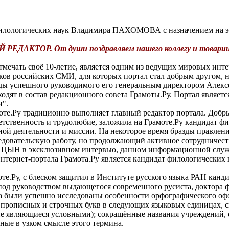
 филологических наук Владимира ПАХОМОВА с назначением на э
КТОР. От души поздравляем нашего коллегу и товарища
тмечать своё 10-летие, является одним из ведущих мировых инте
ков российских СМИ, для которых портал стал добрым другом, 
 годы успешного руководимого его генеральным директором Алек
ходят в состав редакционного совета Грамоты.Ру. Портал являе
и".
те.Ру традиционно выполняет главный редактор портала. Добры
ветственность и трудолюбие, заложила на Грамоте.Ру кандида
ной деятельности и миссии. На некоторое время бразды правле
овательскую работу, но продолжающий активное сотрудничеств
ЛИЦЫН в эксклюзивном интервью, данном информационной сл
нтернет-портала Грамота.Ру является кандидат филологическ
моте.Ру, с блеском защитил в Институте русского языка РАН ка
од руководством выдающегося современного русиста, доктора ф
 были успешно исследованы особенности орфографического оф
, прописных и строчных букв в следующих языковых единицах, 
не являющиеся условными); сокращённые названия учреждений,
ные в узком смысле этого термина.