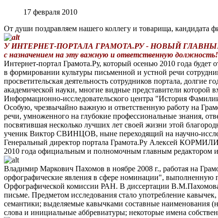
17 февраля 2010
От души поздравляем нашего коллегу и товарища, кандидата
У ИНТЕРНЕТ-ПОРТАЛА ГРАМОТА.РУ - НОВЫЙ ГЛАВНЫЙ РЕДА
с назначением на эту важную и ответственную должность!
Интернет-портал Грамота.Ру, который осенью 2010 года будет о
в формировании культуры письменной и устной речи сотрудни
просветительская деятельность сотрудников портала, долгие
академической науки, многие видные представители которой в
Информационно-исследовательского центра "История Фамили
Особую, чрезвычайно важную и ответственную работу на Грамо
речи, умноженного на глубокие профессиональные знания, от
посвятившая несколько лучших лет своей жизни этой благород
ученик Виктор СВИНЦОВ, ныне переходящий на научно-исслед
Генеральный директор портала Грамота.Ру Алексей КОРМИ
2010 года официальным и полномочным главным редактором и
Владимир Маркович Пахомов в ноябре 2008 г., работая на Гра
орфографические явления в сфере номинации", выполненную п
Орфографической комиссии РАН. В диссертации В.М.Пахомова
письме. Предметом исследования стало употребление кавычек
семантики; выделяемые кавычками составные наименования (
слова и инициальные аббревиатуры; некоторые имена собствен