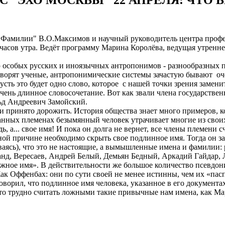
 Фамилии" В.О.Максимов и научный руководитель центра профе
0 часов утра. Ведёт программу Марина Королёва, ведущая утренне
ю особых русских и иноязычных антропонимов - разнообразных 
оворят ученые, антропонимические системы зачастую бывают оче
сть это будет одно слово, которое с нашей точки зрения заменит
очень длинное словосочетание. Вот как звали члена государстве
ьд Андреевич Замойский.
 принято дорожить. История общества знает много примеров, к
анных племенах безымянный человек утрачивает многие из свои
дь, а... свое имя! И пока он долга не вернет, все члены племен
ной причине необходимо скрыть свое подлинное имя. Тогда он з
ываясь), что это не настоящие, а вымышленные имена и фамилии:
нд, Вересаев, Андрей Белый, Демьян Бедный, Аркадий Гайдар, 
ложное имя». В действительности же большое количество псевдо
ак Оффенбах: они по сути своей не менее истинны, чем их «па
оворил, что подлинное имя человека, указанное в его документ
что трудно считать ложными такие привычные нам имена, как Ма