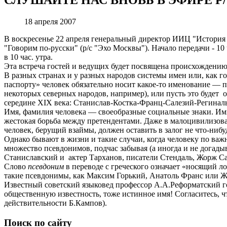
18 апреля 2007
В воскресенье 22 апреля генеральный директор ИИЦ "История
"Говорим по-русски" (р/с "Эхо Москвы"). Начало передачи - 1
в 10 час. утра.
Эта встреча гостей и ведущих будет посвящена происхождени
В разных странах и у разных народов системы имен или, как г
паспорту» человек обязательно носит какое-то именование — пу
некоторых северных народов, например), или пусть это будет 
середине XIX века: Станислав-Костка-Франц-Салезий-Регинал
Имя, фамилия человека — своеобразные социальные знаки. Ими
жестокая борьба между претендентами. Даже в малоцивилизов
человек, берущий взаймы, должен оставить в залог не что-нибу
Однако бывают в жизни и такие случаи, когда человеку по важ
множество псевдонимов, подчас забывая (а иногда и не догад
Станиславский и актер Тарханов, писатели Стендаль, Жорж Са
Слово
псевдоним
в переводе с греческого означает «носящий 
такие псевдонимы, как Максим Горький, Анатоль Франс или Ж
Известный советский языковед профессор А.А.Реформатский г
общественную известность, тоже истинное имя! Согласитесь, 
действительности Б.Кампов).
Поиск по сайту