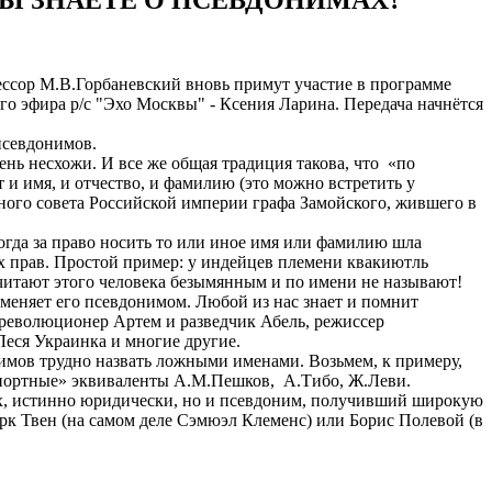
ссор М.В.Горбаневский вновь примут участие в программе
го эфира р/с "Эхо Москвы" - Ксения Ларина. Передача начнётся
псевдонимов.
нь несхожи. И все же общая традиция такова, что «по
 и имя, и отчество, и фамилию (это можно встретить у
нного совета Российской империи графа Замойского, жившего в
огда за право носить то или иное имя или фамилию шла
х прав. Простой пример: у индейцев племени квакиютль
и считают этого человека безымянным и по имени не называют!
аменяет его псевдонимом. Любой из нас знает и помнит
 революционер Артем и разведчик Абель, режиссер
Леся Украинка и многие другие.
нимов трудно назвать ложными именами. Возьмем, к примеру,
спортные» эквиваленты А.М.Пешков, А.Тибо, Ж.Леви.
ах, истинно юридически, но и псевдоним, получивший широкую
рк Твен (на самом деле Сэмюэл Клеменс) или Борис Полевой (в