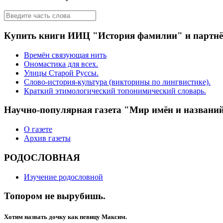
Купить книги ИИЦ "История фамилии" и партн
Времён связующая нить
Ономастика для всех.
Улицы Старой Руссы.
Слово-история-культура (викторины по лингвистике).
Краткий этимологический топонимический словарь.
Научно-популярная газета "Мир имён и названи
О газете
Архив газеты
РОДОСЛОВНАЯ
Изучение родословной
Топором не вырубишь.
Хотим назвать дочку как певицу Максим.