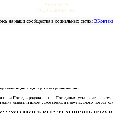
ЗАКАЗАТЬ
ИССЛЕДОВАНИЕ
есь на наши сообщества в социальных сетях:
ВКонтак
да стояла на дворе в день рождения родоначальника.
и иной Погода - родоначальник Погодиных, установить невозможн
арину называли ясное, сухое время, а в других слово 'погода' оз
С "ЭХО МОСКВЫ" 22 АПРЕЛЯ: ЧТО