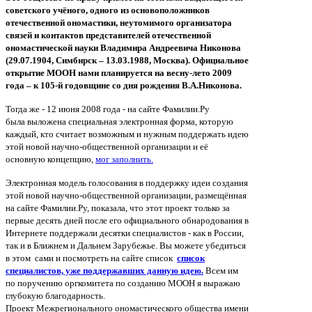
советского учёного, одного из основоположников
отечественной ономастики, неутомимого организатора
связей и контактов представителей отечественной
ономастической науки Владимира Андреевича Никонова
(29.07.1904, Симбирск – 13.03.1988, Москва). Официальное
открытие МООН нами планируется на весну-лето 2009
года – к 105-й годовщине со дня рождения В.А.Никонова.
Тогда же - 12 июня 2008 года - на сайте Фамилии.Ру
была выложена специальная электронная форма, которую
каждый, кто считает возможным и нужным поддержать идею
этой новой научно-общественной организации и её
основную концепцию,
мог заполнить.
Электронная модель голосования в поддержку идеи создания
этой новой научно-общественной организации, размещённая
на сайте Фамилии.Ру, показала, что этот проект только за
первые десять дней после его официального обнародования в
Интернете поддержали десятки специалистов - как в России,
так и в Ближнем и Дальнем Зарубежье. Вы можете убедиться
в этом сами и посмотреть на сайте список
список
специалистов, уже поддержавших данную идею
.
Всем им
по поручению оргкомитета по созданию МООН я выражаю
глубокую благодарность.
Проект Межрегионального ономастического общества имени