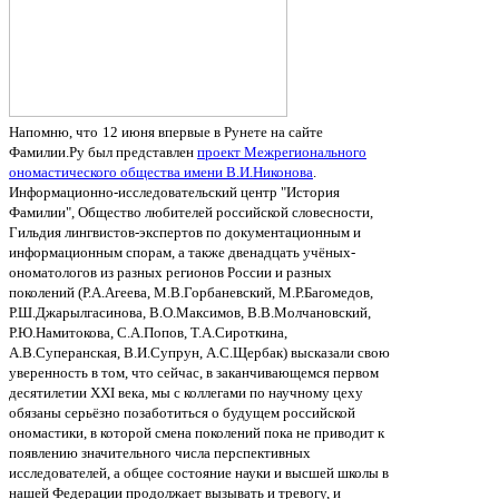
Напомню, что
12 июня впервые в Рунете на сайте
Фамилии.Ру был представлен
проект Межрегионального
ономастического общества имени В.И.Никонова
.
Информационно-исследовательский центр "История
Фамилии", Общество любителей российской словесности,
Гильдия лингвистов-экспертов по документационным и
информационным спорам, а также двенадцать учёных-
ономатологов из разных регионов России и разных
поколений (Р.А.Агеева, М.В.Горбаневский, М.Р.Багомедов,
Р.Ш.Джарылгасинова, В.О.Максимов, В.В.Молчановский,
Р.Ю.Намитокова, С.А.Попов, Т.А.Сироткина,
А.В.Суперанская, В.И.Супрун, А.С.Щербак) высказали свою
уверенность в том, что сейчас, в заканчивающемся первом
десятилетии XXI века, мы с коллегами по научному цеху
обязаны серьёзно позаботиться о будущем российской
ономастики, в которой смена поколений пока не приводит к
появлению значительного числа перспективных
исследователей, а общее состояние науки и высшей школы в
нашей Федерации продолжает вызывать и тревогу, и