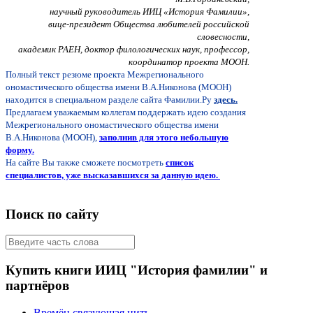
научный руководитель ИИЦ «История Фамилии»,
вице-президент Общества любителей российской
словесности,
академик РАЕН, доктор филологических наук, профессор,
координатор проекта МООН.
Полный текст резюме проекта Межрегионального
ономастического общества имени В.А.Никонова (МООН)
находится в специальном разделе сайта Фамилии.Ру
здесь.
Предлагаем уважаемым коллегам поддержать идею создания
Межрегионального ономастического общества имени
В.А.Никонова (МООН),
заполнив для этого небольшую
форму.
На сайте Вы также сможете посмотреть
список
специалистов, уже высказавшихся за данную идею
.
Поиск по сайту
Купить книги ИИЦ "История фамилии" и
партнёров
Времён связующая нить