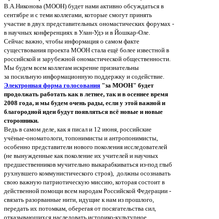
В.А.Никонова (МООН) будет нами активно обсуждаться в
сентябре и с теми коллегами, которые смогут принять
участие в двух представительных ономастических форумах -
в научных конференциях в Улан-Удэ и в Йошкар-Оле.
Сейчас важно, чтобы информация о самом факте
существования проекта МООН стала ещё более известной в
российской и зарубежной ономастической общественности.
Мы будем всем коллегам искренне признательны
за посильную информационную поддержку и содействие.
Электронная форма голосования
"за МООН" будет
продолжать работать как в летнее, так и в осеннее время
2008 года, и мы будем очень рады, если у этой важной и
благородной идеи будут появляться всё новые и новые
сторонники.
Ведь в самом деле, как я писал и 12 июня, р
оссийские
учёные-ономатологи, топонимисты и антропонимисты,
особенно представители нового поколения исследователей
(не вынужденные как поколение их учителей и научных
предшественников мучительно выкарабкиваться из-под глыб
рухнувшего коммунистического строя), должны осознавать
свою важную патриотическую миссию, которая состоит в
действенной помощи всем народам Российской Федерации -
связать разорванные нити, идущие к нам из прошлого,
передать их потомкам, оберегая от посягательства сил,
отказывающихся наследовать историко-культурное