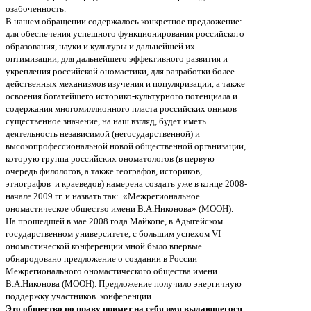
озабоченность.
В нашем обращении содержалось конкретное предложение:
д
ля обеспечения успешного функционирования российского
образования, науки и культуры и дальнейшей их
оптимизации, для дальнейшего эффективного развития и
укрепления российской ономастики, для разработки более
действенных механизмов изучения и популяризации, а также
освоения богатейшего историко-культурного потенциала и
содержания многомиллионного пласта российских онимов
существенное значение, на наш взгляд, будет иметь
деятельность независимой (негосударственной) и
высокопрофессиональной новой общественной организации,
которую группа российских ономатологов (в первую
очередь филологов, а также географов, историков,
этнографов и краеведов) намерена создать уже в конце 2008-
начале 2009 гг. и назвать так: «Межрегиональное
ономастическое общество имени В.А.Никонова» (МООН).
На прошедшей в мае 2008 года Майкопе, в Адыгейском
государственном университете, с большим успехом VI
ономастической конференции мной было впервые
обнародовано предложение о создании в России
Межрегионального ономастического общества имени
В.А.Никонова (МООН). Предложение получило энергичную
поддержку участников конференции.
Это общество по праву примет на себя имя выдающегося