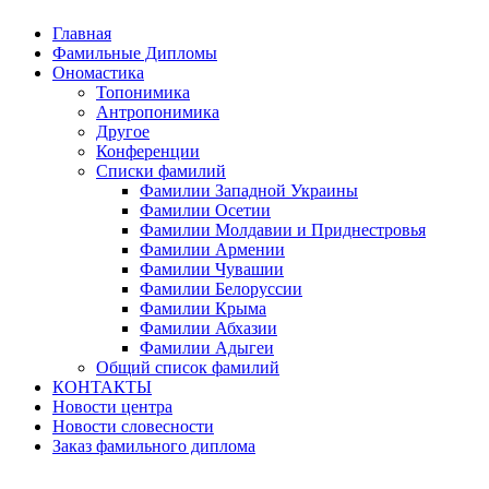
Главная
Фамильные Дипломы
Ономастика
Топонимика
Антропонимика
Другое
Конференции
Списки фамилий
Фамилии Западной Украины
Фамилии Осетии
Фамилии Молдавии и Приднестровья
Фамилии Армении
Фамилии Чувашии
Фамилии Белоруссии
Фамилии Крыма
Фамилии Абхазии
Фамилии Адыгеи
Общий список фамилий
КОНТАКТЫ
Новости центра
Новости словесности
Заказ фамильного диплома