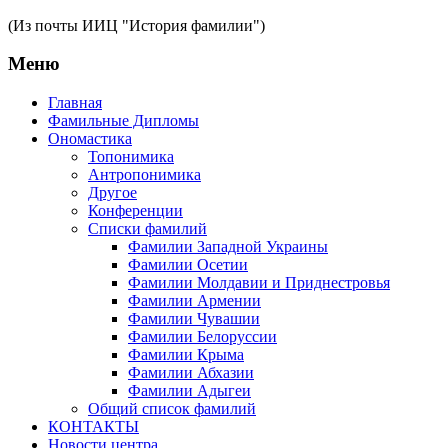
(Из почты ИИЦ "История фамилии")
Меню
Главная
Фамильные Дипломы
Ономастика
Топонимика
Антропонимика
Другое
Конференции
Списки фамилий
Фамилии Западной Украины
Фамилии Осетии
Фамилии Молдавии и Приднестровья
Фамилии Армении
Фамилии Чувашии
Фамилии Белоруссии
Фамилии Крыма
Фамилии Абхазии
Фамилии Адыгеи
Общий список фамилий
КОНТАКТЫ
Новости центра