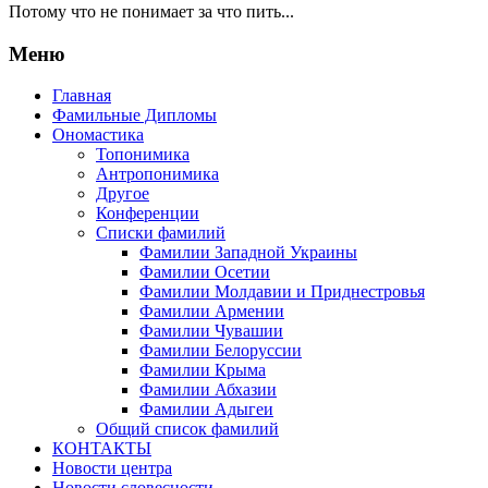
Потому что не понимает за что пить...
Меню
Главная
Фамильные Дипломы
Ономастика
Топонимика
Антропонимика
Другое
Конференции
Списки фамилий
Фамилии Западной Украины
Фамилии Осетии
Фамилии Молдавии и Приднестровья
Фамилии Армении
Фамилии Чувашии
Фамилии Белоруссии
Фамилии Крыма
Фамилии Абхазии
Фамилии Адыгеи
Общий список фамилий
КОНТАКТЫ
Новости центра
Новости словесности