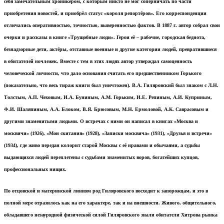
себя замечательным хроникёром, с которым никто не мог соперничать по части
приобретения новостей, и приобрёл статус «короля репортёров». Его корреспонденции
отличались оперативностью, точностью, выверенностью фактов. В 1887 г. автор собрал свои
очерки и рассказы в книге «Трущобные люди». Герои её – рабочие, городская беднота,
безнадзорные дети, актёры, отставные военные и другие категории людей, превратившиеся
в обитателей ночлежек. Вместе с тем в этих людях автор утверждал самоценность
человеческой личности, что дало основания считать его предшественником Горького
(показательно, что весь тираж книги был уничтожен).
В.А. Гиляровский был знаком с Л.Н.
Толстым, А.П. Чеховым, И.А. Буниным, А.М. Горьким, И.Е. Репиным, А.И. Куприным,
Ф.И. Шаляпиным, А.А. Блоком, В.Я. Брюсовым, М.Н. Ермоловой, А.К. Саврасовым и
другими знаменитыми людьми. О встречах с ними он написал в книгах «Москва и
москвичи» (1926), «Мои скитания» (1928), «Записки москвича» (1931), «Друзья и встречи»
(1934), где живо передан колорит старой Москвы с её нравами и обычаями, а судьбы
выдающихся людей переплетены с судьбами знаменитых воров, богатейших купцов,
профессиональных нищих.
По отцовской и материнской линиям род Гиляровского восходит к запорожцам, и это в
полной мере отразилось как на его характере, так и на внешности. Живого, общительного,
обладавшего незаурядной физической силой Гиляровского знали обитатели Хитрова рынка