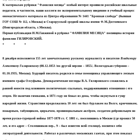
К материалам рубрики "Фамилия месяца" особый интерес проявили российские школьные
педагоги, в частности, наши коллеги по экспериментальному введению в учебный процесс
ономастического материала из Центра образования № 1441 "Бронная слобода" (бывшая
ГОУ СОШ № 112, г.Москва) и Старорусской средней школы имени Ф.М.Достоевского
(Новгородская область, г.Москва).
Первая публикация И.М.Ганжиной в рубрике "ФАМИЛИЯ МЕСЯЦА" посвящена истории
фамилии ГИЛЯРОВСКИЙ.
* * *
8 декабря исполняется 155 лет замечательному русскому журналисту и писателю
Владимиру
Алексеевичу Гиляровскому
(08.12.1853 /по другой версии – 1855/, Вологодская губерния –
01.10.1935, Москва). Будущий писатель родился в семье помощника управляющего лесным
имением графа Олсуфьева. Демократические взгляды В.А. Гиляровского сложились в
ранней юности под влиянием политических ссыльных, поддерживавших отношения с его
отцом. Не окончив гимназии, в 1871 году он бежал из дома, чтобы окунуться в гущу
народной жизни. Странствия продолжались 10 лет: он был бурлаком на Волге, крючником,
пожарным, табунщиком, циркачом, провинциальным актёром, солдатом-добровольцем во
время русско-турецкой войны 1877-1878 гг.
С 1881 г., поселившись в Москве (где прожил 50
лет, и его адрес – Столешников пер., 9 – был известен всей столице), посвятил себя
литературной деятельности. Работал в различных московских газетах, при этом показал