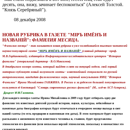
десять, она, вижу, зачинает беспокоиться" (Алексей Толстой.
"Князь Серебряный").
08 декабря 2008
НОВАЯ РУБРИКА В ГАЗЕТЕ "МIРЪ ИМЁНЪ И
НАЗВАНIЙ":
ФАМИЛИЯ МЕСЯЦА
.
"Фамилия месяца" - так называется новая рубрика в уже полюбившейся тысячам читателей
научно-популярной газете
"МIРЪ ИМЁНЪ И НАЗВАНIЙ"
(главный редактор - проф.
М.В.Горбаневский), издающейся Информационно-исследовательским центром "История
фамилии" (генеральный директор - В.О.Максимов).
В декабрьском номере газеты, который выйдет в свет на текущей неделе, свой первый
материал публикует новый колумнист газеты - известнейший специалист по русской
антропонимике, кандидат филологических наук, научный консультант ИИЦ "История
Фамилии" Ирина Михайловна ГАНЖИНА. В России и за рубежом большой популярностью
пользуется её блестящий "Словарь современных русских фамилий" (М., изд-во АСТ-Астрель).
Доцент И.М.Ганжина.
Для каждого номера газеты Ирина Михайловна в 2009 году будет отбирать одну-две
фамилии тех известных деятелей русской истории, науки, культуры, юбилейные и
памятные даты биографии которых будут отмечаться в очередном месяце выхода в свет
нашей газеты (то есть предваряя и напоминая эти даты). В этом материале будет коротко
рассказано о жизненном пути известного человека и, главное, будет представлена
этимология его фамилии (или несколько версий этимологии, поскольку в ономастике это
случается нередко).