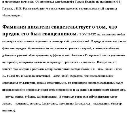
и московских ночлежек. Он позировал для барельефа Тараса Бульбы на памятнике Н.В.
Гоголю, а И.Е. Репин изобразил его в качестве одного из героев знаменитой картины
«Запорожцы».
Фамилия писателя свидетельствует о том, что
предок его был священником.
В XVIII-
XIX
вв. сложилась особая
категория искусственно созданных в семинарской среде фамилий. В среде духовенства такие
фамилии нередко образовывали от латинских и греческих корней, к которым обычно
добавляли русский «благородный» суффикс –
ский
. Фамилия
Гиляровский
могла указывать
на характер её первого носителя: в переводе с греческого – «весёлый».
Интересно, что
многие свои очерки и рассказы автор подписывал псевдонимами:
Ги
,
Гиль
,
Гиляй
,
Гиляй
В
.,
Гиляй
Вл
. и наиболее известный –
Дядя
Гиляй
. Вероятно, эти именования были
образованы от фамилии, однако заманчивым и, на наш взгляд, небезосновательным будет
предположение о неоднозначности этих псевдонимов и их связи с древнерусским словом
гиль
– «смута, мятеж, буйство, самоуправство». В северных говорах и сейчас известно слово
гилить
– «смешить, острить, балагурить, проказить» (отсюда
гил
– «насмешник, балагур,
шутник»).