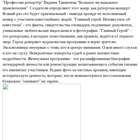
"Профессии репортёр" Вадима Такменева "Большое музыкальное
приключения". Создатели определяют этот жанр, как репортаж-концерт.
Всякий раз это будет оригинальный - никогда прежде не исполняемый
номер с участием известнейших людей. "Главный герой. Неизвестное об
известном" - это факты, свидетельства очевидцев, подлинные документы,
уникальные любительские видеозаписи и фотографии. "Главный Герой" -
это репортажи, в которых повествование, как правило, ведётся от первого
лица. Герои доверяют журналистам программы и верят зрителю.
Эксклюзивные интервью с теми, кто в центре внимания. О ком много слухов
и кто на слуху. Невероятные повороты судеб и ранее неизвестные
подробности. Жемчужина программы - это расшифрованная биография
легендарной личности или реконструкция захватывающего события глазами
его именитых участников. Редкие фото из частных архивов, имеющие
историческую ценность, которые, после компьютерного восстановления
буквально "оживают" на экране...