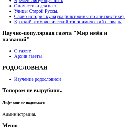
Времён связующая нить
Ономастика для всех.
Улицы Старой Руссы.
Слово-история-культура (викторины по лингвистике).
Краткий этимологический топонимический словарь.
Научно-популярная газета "Мир имён и
названий"
О газете
Архив газеты
РОДОСЛОВНАЯ
Изучение родословной
Топором не вырубишь.
Лифт вниз не поднимает.
Администрация.
Меню