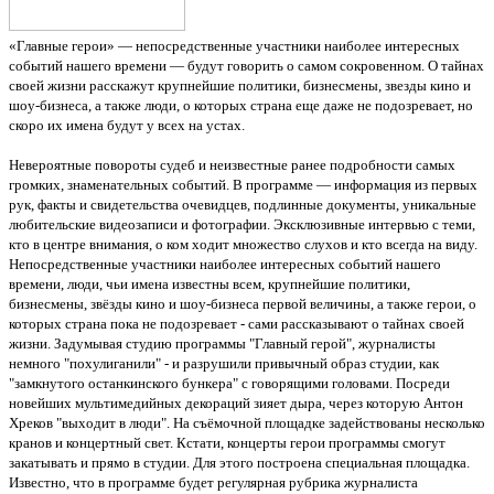
«Главные герои» — непосредственные участники наиболее интересных
событий нашего времени — будут говорить о самом сокровенном. О тайнах
своей жизни расскажут крупнейшие политики, бизнесмены, звезды кино и
шоу-бизнеса, а также люди, о которых страна еще даже не подозревает, но
скоро их имена будут у всех на устах.
Невероятные повороты судеб и неизвестные ранее подробности самых
громких, знаменательных событий. В программе — информация из первых
рук, факты и свидетельства очевидцев, подлинные документы, уникальные
любительские видеозаписи и фотографии. Эксклюзивные интервью с теми,
кто в центре внимания, о ком ходит множество слухов и кто всегда на виду.
Непосредственные участники наиболее интересных событий нашего
времени, люди, чьи имена известны всем, крупнейшие политики,
бизнесмены, звёзды кино и шоу-бизнеса первой величины, а также герои, о
которых страна пока не подозревает - сами рассказывают о тайнах своей
жизни. Задумывая студию программы "Главный герой", журналисты
немного "похулиганили" - и разрушили привычный образ студии, как
"замкнутого останкинского бункера" с говорящими головами. Посреди
новейших мультимедийных декораций зияет дыра, через которую Антон
Хреков "выходит в люди". На съёмочной площадке задействованы несколько
кранов и концертный свет. Кстати, концерты герои программы смогут
закатывать и прямо в студии. Для этого построена специальная площадка.
Известно, что в программе будет регулярная рубрика журналиста