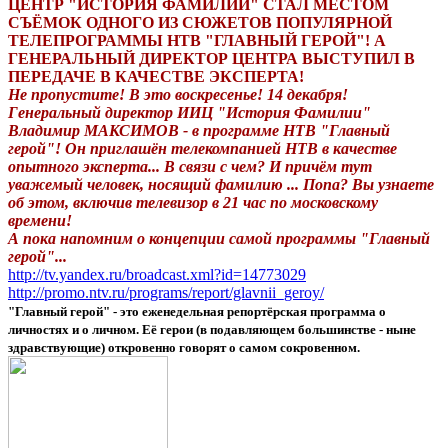
ЦЕНТР "ИСТОРИЯ ФАМИЛИИ" СТАЛ МЕСТОМ
СЪЁМОК ОДНОГО ИЗ СЮЖЕТОВ ПОПУЛЯРНОЙ
ТЕЛЕПРОГРАММЫ НТВ "ГЛАВНЫЙ ГЕРОЙ"! А
ГЕНЕРАЛЬНЫЙ ДИРЕКТОР ЦЕНТРА ВЫСТУПИЛ В
ПЕРЕДАЧЕ В КАЧЕСТВЕ ЭКСПЕРТА!
Не пропустите! В это воскресенье! 14 декабря!
Генеральный директор ИИЦ "История Фамилии"
Владимир МАКСИМОВ - в программе НТВ "Главный
герой"! Он приглашён телекомпанией НТВ в качестве
опытного эксперта... В связи с чем? И причём тут
уважемый человек, носящий фамилию ... Попа? Вы узнаете
об этом, включив телевизор в 21 час по московскому
времени!
А пока напомним о концепции самой программы "Главный
герой"...
http://tv.yandex.ru/broadcast.xml?id=14773029
http://promo.ntv.ru/programs/report/glavnii_geroy/
"Главный герой" - это еженедельная репортёрская программа о
личностях и о личном. Её герои (в подавляющем большинстве - ныне
здравствующие) откровенно говорят о самом сокровенном.