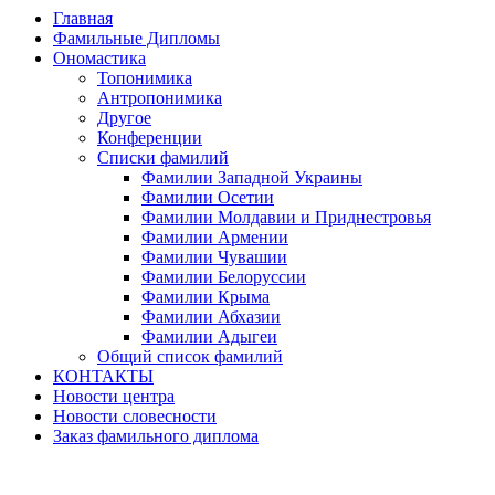
Главная
Фамильные Дипломы
Ономастика
Топонимика
Антропонимика
Другое
Конференции
Списки фамилий
Фамилии Западной Украины
Фамилии Осетии
Фамилии Молдавии и Приднестровья
Фамилии Армении
Фамилии Чувашии
Фамилии Белоруссии
Фамилии Крыма
Фамилии Абхазии
Фамилии Адыгеи
Общий список фамилий
КОНТАКТЫ
Новости центра
Новости словесности
Заказ фамильного диплома