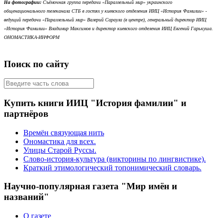
На фотографии:
Съёмочная группа передачи «Параллельный мир» украинского
общенационального телеканала СТБ в гостях у киевского отделения ИИЦ «История Фамилии» -
ведущий передачи «Параллельный мир» Валерий Сараула (в центре), генеральный директор ИИЦ
«История Фамилии» Владимир Максимов и директор киевского отделения ИИЦ Евгений Гарькуша.
ОНОМАСТИКА-ИНФОРМ
Поиск по сайту
Купить книги ИИЦ "История фамилии" и
партнёров
Времён связующая нить
Ономастика для всех.
Улицы Старой Руссы.
Слово-история-культура (викторины по лингвистике).
Краткий этимологический топонимический словарь.
Научно-популярная газета "Мир имён и
названий"
О газете