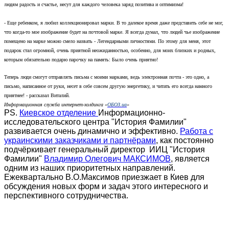
людям радость и счастье, несут для каждого человека заряд позитива и оптимизма!
- Еще ребенком, я любил коллекционировал марки. В то далекое время даже представить себе не мог,
что когда-то мое изображение будет на почтовой марке. Я всегда думал, что людей чье изображение
помещено на марке можно смело назвать - Легендарными личностями. По этому для меня, этот
подарок стал огромной, очень приятной неожиданностью, особенно, для моих близких и родных,
которым обязательно подарю парочку на память: Было очень приятно!
Теперь люди смогут отправлять письма с моими марками, ведь электронная почта - это одно, а
письмо, написанное от руки, несет в себе совсем другую энергетику, и читать его всегда намного
приятнее! - рассказал Виталий.
Информационная служба интернет-холдинга «
ОБОЗ.ua
»
PS.
Киевское отделение
Информационно-
исследовательского центра "История Фамилии"
развивается очень динамично и эффективно.
Работа с
украинскими заказчиками и партнёрами
, как постоянно
подчёркивает генеральный директор ИИЦ "История
Фамилии"
Владимир Олегович МАКСИМОВ
, является
одним из наших приоритетных направлений.
Ежеквартально В.О.Максимов приезжает в Киев для
обсуждения новых форм и задач этого интересного и
перспективного сотрудничества.