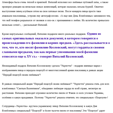
Атмосфера была очень теплой и приятной. Виталий исполнил все любимые публикой хиты, а также
проверил реакцию на несколько новых композиций, которая оказалась весьма бурной. Окончил
выступление певец клубным сетом на свои хитовые песни. После концерта певца просто таки
атаковали поклонницы, устроив ему автограф-сессию. «А еще мне День Влюбленных запомнился тем,
что мой телефон разрывался от звонков и sms-ок с признаниями в любви. Их количество превысило
несколько сотен!», - рассказывает Виталий.
Одним из
Кроме виртуальных сообщений, Виталию подарили много реальных подарков.
самых оригинальных оказался документ, в котором говорится о
происхождении его фамилии и корнях предков. «Здесь рассказывается о
том, что те, кто носят фамилию Козловский, могут гордиться своими
славными предками, так как первые упоминания моей фамилии
относятся еще к XV ст.» - говорит Виталий Козловский.
Неожиданный подарок Виталию Козловскому сделала "Укрпочта" - подарив именные марки с
изображением певца и передала поцелуй от многочислленной армии поклонниц в рамках акции
"Передай поцелуй своим любимым"!
В рамках специальной акции "Передай поцелуй своим любимым"! "Укрпочта" решила стать для всех
влюбленных "Святым Валентином", объединяя любящие сердца по всей стране, несмотря на
расстояния. Виталию приходит огромное количество писем от Фанов со всех уголком Украины,
особенно в канун праздников. Поэтому "Укрпочта" решила отметить это специальным «Поцелуем»!
Сотрудница «Укрпочты» вручила украинскому певцу Виталию Козловскому в канун Дня
Влюбленных специальный "Поцелуй" и более тысячи писем от поклонниц! Эти "Поцелуи" дарят