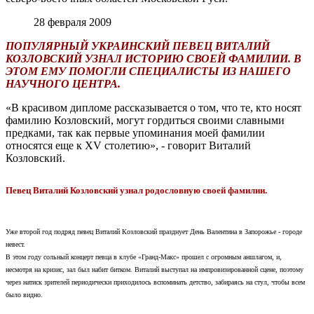
28 февраля 2009
ПОПУЛЯРНЫЙ УКРАИНСКИЙ ПЕВЕЦ ВИТАЛИЙ
КОЗЛОВСКИЙ УЗНАЛ ИСТОРИЮ СВОЕЙ ФАМИЛИИ. В
ЭТОМ ЕМУ ПОМОГЛИ СПЕЦИАЛИСТЫ ИЗ НАШЕГО
НАУЧНОГО ЦЕНТРА.
«В красивом дипломе рассказывается о том, что те, кто носят
фамилию Козловский, могут гордиться своими славными
предками, так как первые упоминания моей фамилии
относятся еще к XV столетию», - говорит Виталий
Козловский.
Певец Виталий Козловский узнал родословную своей фамилии.
Уже второй год подряд певец Виталий Козловский празднует День Валентина в Запорожье - городе
невест.
В этом году сольный концерт певца в клубе «Гранд-Макс» прошел с огромным аншлагом, и,
несмотря на кризис, зал был набит битком. Виталий выступал на импровизированной сцене, поэтому
через натиск зрителей периодически приходилось вспоминать детство, забираясь на стул, чтобы всем
было видно.