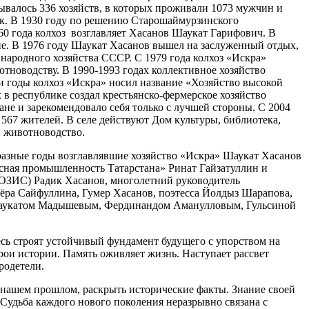
тывалось 336 хозяйств, в которых проживали 1073 мужчин и
век. В 1930 году по решению Старошаймурзинского
60 года колхоз возглавляет Хасанов Шаукат Гарифович. В
не. В 1976 году Шаукат Хасанов вышел на заслуженный отдых,
народного хозяйства СССР. С 1979 года колхоз «Искра»
тноводству. В 1990-1993 годах коллективное хозяйство
ти годы колхоз «Искра» носил название «Хозяйство высокой
в республике создал крестьянско-фермерское хозяйство
ане и зарекомендовало себя только с лучшей стороны. С 2004
567 жителей. В селе действуют Дом культуры, библиотека,
и животноводство.
разные годы возглавлявшие хозяйство «Искра» Шаукат Хасанов
сная промышленность Татарстана» Ринат Гайзатуллин и
ОЗИС) Радик Хасанов, многолетний руководитель
ёра Сайфуллина, Гумер Хасанов, поэтесса Йолдыз Шарапова,
 Шаукатом Мадышевым, Фердинандом Аманулловым, Гульсиной
сь строят устойчивый фундамент будущего с упорством на
ерои истории. Память оживляет жизнь. Наступает рассвет
родетели.
нашем прошлом, раскрыть исторические факты. Знание своей
Судьба каждого нового поколения неразрывно связана с