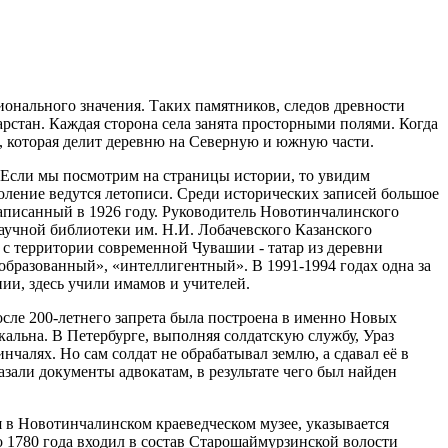
онального значения. Таких памятников, следов древности
арстан. Каждая сторона села занята просторными полями. Когда
а, которая делит деревню на Северную и южную части.
. Если мы посмотрим на страницы истории, то увидим
оление ведутся летописи. Среди исторических записей большое
написанный в 1926 году. Руководитель Новотинчалинского
научной библиотеки им. Н.И. Лобачевского Казанского
 с территории современной Чувашии - татар из деревни
образованный», «интеллигентный». В 1991-1994 годах одна за
нии, здесь учили имамов и учителей.
ле 200-летнего запрета была построена в именно Новых
икальна. В Петербурге, выполняя солдатскую службу, Ураз
нчалях. Но сам солдат не обрабатывал землю, а сдавал её в
азали документы адвокатам, в результате чего был найден
я в Новотинчалинском краеведческом музее, указывается
до 1780 года входил в состав Старошаймурзинской волости