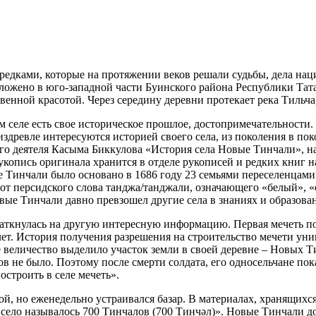
дками, которые на протяжении веков решали судьбы, дела наци
оложено в юго-западной части Буинского района Республики Тат
ственной красотой. Через середину деревни протекает река Тильч
 селе есть свое историческое прошлое, достопримечательности
ревле интересуются историей своего села, из поколения в пок
ного деятеля Касыма Биккулова «История села Новые Тинчали», 
Рукопись оригинала хранится в отделе рукописей и редких книг 
е Тинчали было основано в 1686 году 23 семьями переселенцами
от персидского слова танджа/танджали, означающего «белый», «
овые Тинчали давно превзошел другие села в знаниях и образова
ткнулась на другую интересную информацию. Первая мечеть пос
 лет. История получения разрешения на строительство мечети ун
е величество выделило участок земли в своей деревне – Новых Ти
в не было. Поэтому после смерти солдата, его односельчане пок
остроить в селе мечеть».
ой, но еженедельно устраивался базар. В материалах, хранящихс
то село называлось 700 Тинчалов (700 Тинчәл)». Новые Тинчали 