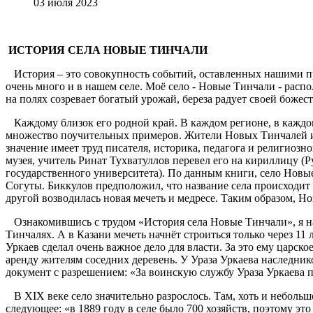
03 июля 2023
ИСТОРИЯ СЕЛА НОВЫЕ ТИНЧАЛИ
История – это совокупность событий, оставленных нашими пре
очень много и в нашем селе. Моё село - Новые Тинчали - расп
на полях созревает богатый урожай, береза радует своей боже
Каждому близок его родной край. В каждом регионе, в каждом
множество поучительных примеров. Жители Новых Тинчалей изд
значение имеет труд писателя, историка, педагога и религиоз
музея, учитель Ринат Тухватуллов перевел его на кириллицу (
государственного университета). По данным книги, село Новы
Согуты. Биккулов предположил, что название села происходит 
другой возводилась новая мечеть и медресе. Таким образом, Н
Ознакомившись с трудом «История села Новые Тинчали», я на
Тинчалях. А в Казани мечеть начнёт строиться только через 11
Уркаев сделал очень важное дело для власти. За это ему царско
аренду жителям соседних деревень. У Ураза Уркаева наследнико
документ с разрешением: «За воинскую службу Ураза Уркаева п
В XIX веке село значительно разрослось. Там, хоть и небольш
следующее: «в 1889 году в селе было 700 хозяйств, поэтому э