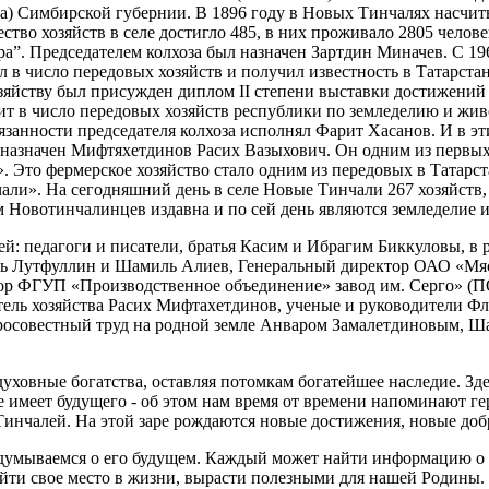
года) Симбирской губернии. В 1896 году в Новых Тинчалях насчи
ество хозяйств в селе достигло 485, в них проживало 2805 чело
а”. Председателем колхоза был назначен Зартдин Миначев. С 19
 в число передовых хозяйств и получил известность в Татарста
зяйству был присужден диплом II степени выставки достижений 
т в число передовых хозяйств республики по земледелию и живо
язанности председателя колхоза исполнял Фарит Хасанов. И в э
 назначен Мифтяхетдинов Расих Вазыхович. Он одним из первых 
. Это фермерское хозяйство стало одним из передовых в Татарст
ли». На сегодняшний день в селе Новые Тинчали 267 хозяйств, 
 Новотинчалинцев издавна и по сей день являются земледелие 
 педагоги и писатели, братья Касим и Ибрагим Биккуловы, в 
иль Лутфуллин и Шамиль Алиев, Генеральный директор ОАО «Мя
тор ФГУП «Производственное объединение» завод им. Серго»
(П
ель хозяйства Расих Мифтахетдинов, ученые и руководители Фл
бросовестный труд на родной земле Анваром Замалетдиновым,
овные богатства, оставляя потомкам богатейшее наследие. Зде
не имеет будущего - об этом нам время от времени напоминают г
Тинчалей. На этой заре рождаются новые достижения, новые доб
думываемся о его будущем. Каждый может найти информацию о 
йти свое место в жизни, вырасти полезными для нашей Родины. 