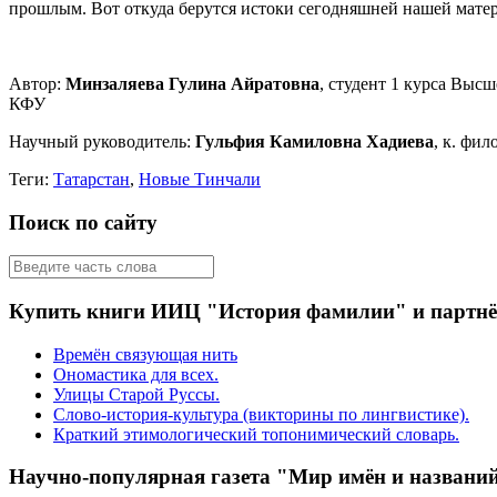
прошлым. Вот откуда берутся истоки сегодняшней нашей матер
Автор:
Минзаляева Гулина Айратовна
, студент 1 курса Вы
КФУ
Научный руководитель:
Гульфия Камиловна Хадиева
, к. фил
Теги:
Татарстан
,
Новые Тинчали
Поиск по сайту
Купить книги ИИЦ "История фамилии" и партн
Времён связующая нить
Ономастика для всех.
Улицы Старой Руссы.
Слово-история-культура (викторины по лингвистике).
Краткий этимологический топонимический словарь.
Научно-популярная газета "Мир имён и названи