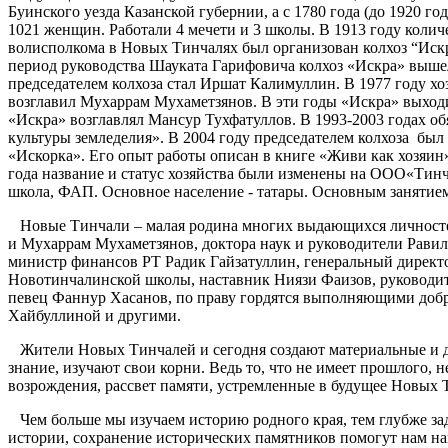
Буинского уезда Казанской губернии, а с 1780 года (до 1920 
1021 женщин. Работали 4 мечети и 3 школы. В 1913 году колич
волисполкома в Новых Тинчалях был организован колхоз “Искр
период руководства Шауката Гарифовича колхоз «Искра» вышел
председателем колхоза стал Иршат Калимуллин. В 1977 году хо
возглавил Мухаррам Мухаметзянов. В эти годы «Искра» выходи
«Искра» возглавлял Мансур Тухфатуллов. В 1993-2003 годах об
культуры земледелия». В 2004 году председателем колхоза был
«Искорка». Его опыт работы описан в книге «Живи как хозяин»
года название и статус хозяйства были изменены на ООО«Тинча
школа, ФАП. Основное население - татары. Основным занятием
Новые Тинчали – малая родина многих выдающихся личностей:
и Мухаррам Мухаметзянов, доктора наук и руководители Рав
министр финансов РТ Радик Гайзатуллин, генеральный дирек
Новотинчалинской школы, наставник Ниязи Фаизов, руководит
певец Фаннур Хасанов, по праву гордятся выполняющими до
Хайбуллиной и другими.
Жители Новых Тинчалей и сегодня создают материальные и дух
знание, изучают свои корни. Ведь то, что не имеет прошлого, 
возрождения, рассвет памяти, устремленные в будущее Новых 
Чем больше мы изучаем историю родного края, тем глубже за
истории, сохранение исторических памятников помогут нам на