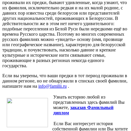
проживали их предки, бывают удивленные, когда узнают, что
их фамилия, исключительно редкая и на их малой родине, с
давних пор известна среди белорусов или представителей
других национальностей, проживающих в Белоруссии. В
действительности же в этом нет ничего удивительного:
подобные переселения из Белой Руси были нередкими ещё во
времена Русского царства. Поэтому во многих современных
русских фамилиях можно «увидеть» основу (имя, прозвище
или географическое название), характерную для белорусской
традиции, и почувствовать, насколько давние и крепкие
культурные и исторические нити связывают семьи,
проживающие в разных регионах некогда единого
государства.
Если вы уверены, что ваши предки в тот период проживали в
данном регионе, но не обнаружили в списках своей фамилии,
напишите нам на
info@familii.ru
.
Узнать историю любой из
представленных здесь фамилий Вы
можете,
заказав Фамильный
диплом
Если Вас интересует история
собственной фамилии или Вы хотите