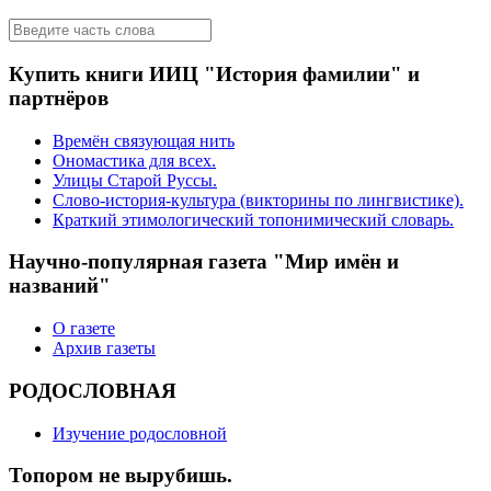
Купить книги ИИЦ "История фамилии" и
партнёров
Времён связующая нить
Ономастика для всех.
Улицы Старой Руссы.
Слово-история-культура (викторины по лингвистике).
Краткий этимологический топонимический словарь.
Научно-популярная газета "Мир имён и
названий"
О газете
Архив газеты
РОДОСЛОВНАЯ
Изучение родословной
Топором не вырубишь.