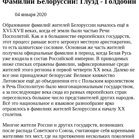
Фамилии Белоруссии: Глузд - Голдобин
04 января 2020
Образование фамилий жителей Белоруссии началось ещё в
XVI-XVII веках, когда её земли были частью Речи
Посполитой. Как и в большинстве европейских государств,
этот процесс раньше всего затронул местную аристократию,
то есть шляхетское сословие. Основная же часть жителей
получила официальные фамилии в период, когда Белая Русь
уже входила в состав Российской империи. В приводимых
ниже списках отражены фамилии, зафиксированные среди
жителей этого региона в первой четверти XX века. Далеко не
все они принадлежат белорусам: Великое княжество
Литовское ещё до объединения его с Польским королевством
в Речь Посполитую было многонациональным государством,
а за последующие века сюда из разных европейских стран
переселилось большое число представителей других народов.
Всё это национальное и языковое разнообразие ярко
отразилось в фамилиях жителей Белоруссии к началу XX
столетия.
Многие жители России и других государств, возникших
после распада Советского Союза, считающие себя коренными
жителями тех мест, где на протяжении нескольких поколений