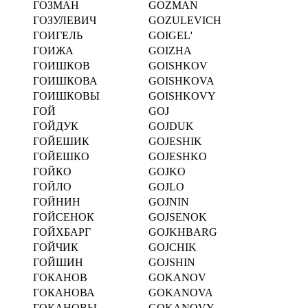
ГОЗМАН
GOZMAN
ГОЗУЛЕВИЧ
GOZULEVICH
ГОИГЕЛЬ
GOIGEL'
ГОИЖА
GOIZHA
ГОИШКОВ
GOISHKOV
ГОИШКОВА
GOISHKOVA
ГОИШКОВЫ
GOISHKOVY
ГОЙ
GOJ
ГОЙДУК
GOJDUK
ГОЙЕШИК
GOJESHIK
ГОЙЕШКО
GOJESHKO
ГОЙКО
GOJKO
ГОЙЛО
GOJLO
ГОЙНИН
GOJNIN
ГОЙСЕНОК
GOJSENOK
ГОЙХБАРГ
GOJKHBARG
ГОЙЧИК
GOJCHIK
ГОЙШИН
GOJSHIN
ГОКАНОВ
GOKANOV
ГОКАНОВА
GOKANOVA
ГОКАНОВЫ
GOKANOVY