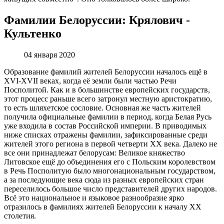
Фамилии Белоруссии: Крялович -
Культенко
04 января 2020
Образование фамилий жителей Белоруссии началось ещё в
XVI-XVII веках, когда её земли были частью Речи
Посполитой. Как и в большинстве европейских государств,
этот процесс раньше всего затронул местную аристократию,
то есть шляхетское сословие. Основная же часть жителей
получила официальные фамилии в период, когда Белая Русь
уже входила в состав Российской империи. В приводимых
ниже списках отражены фамилии, зафиксированные среди
жителей этого региона в первой четверти XX века. Далеко не
все они принадлежат белорусам: Великое княжество
Литовское ещё до объединения его с Польским королевством
в Речь Посполитую было многонациональным государством,
а за последующие века сюда из разных европейских стран
переселилось большое число представителей других народов.
Всё это национальное и языковое разнообразие ярко
отразилось в фамилиях жителей Белоруссии к началу XX
столетия.