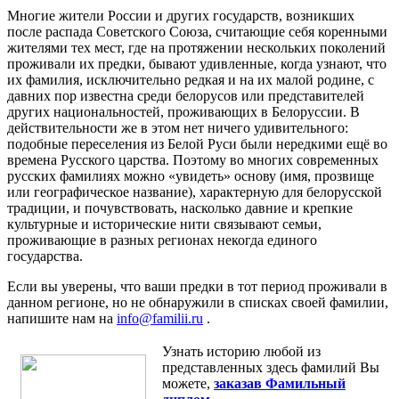
Многие жители России и других государств, возникших
после распада Советского Союза, считающие себя коренными
жителями тех мест, где на протяжении нескольких поколений
проживали их предки, бывают удивленные, когда узнают, что
их фамилия, исключительно редкая и на их малой родине, с
давних пор известна среди белорусов или представителей
других национальностей, проживающих в Белоруссии. В
действительности же в этом нет ничего удивительного:
подобные переселения из Белой Руси были нередкими ещё во
времена Русского царства. Поэтому во многих современных
русских фамилиях можно «увидеть» основу (имя, прозвище
или географическое название), характерную для белорусской
традиции, и почувствовать, насколько давние и крепкие
культурные и исторические нити связывают семьи,
проживающие в разных регионах некогда единого
государства.
Если вы уверены, что ваши предки в тот период проживали в
данном регионе, но не обнаружили в списках своей фамилии,
напишите нам на
info@familii.ru
.
Узнать историю любой из
представленных здесь фамилий Вы
можете,
заказав Фамильный