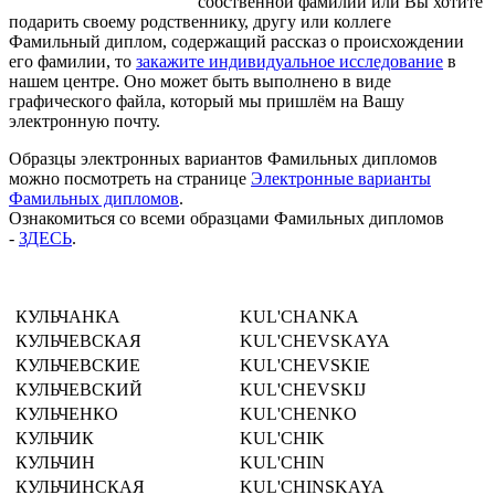
собственной фамилии или Вы хотите
подарить своему родственнику, другу или коллеге
Фамильный диплом, содержащий рассказ о происхождении
его фамилии, то
закажите индивидуальное исследование
в
нашем центре. Оно может быть выполнено в виде
графического файла, который мы пришлём на Вашу
электронную почту.
Образцы электронных вариантов Фамильных дипломов
можно посмотреть на странице
Электронные варианты
Фамильных дипломов
.
Ознакомиться со всеми образцами Фамильных дипломов
-
ЗДЕСЬ
.
КУЛЬЧАНКА
KUL'CHANKA
КУЛЬЧЕВСКАЯ
KUL'CHEVSKAYA
КУЛЬЧЕВСКИЕ
KUL'CHEVSKIE
КУЛЬЧЕВСКИЙ
KUL'CHEVSKIJ
КУЛЬЧЕНКО
KUL'CHENKO
КУЛЬЧИК
KUL'CHIK
КУЛЬЧИН
KUL'CHIN
КУЛЬЧИНСКАЯ
KUL'CHINSKAYA