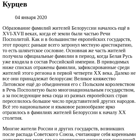
Курцев
04 января 2020
Образование фамилий жителей Белоруссии началось ещё в
XVI-XVII веках, когда её земли были частью Речи
Посполитой. Как и в большинстве европейских государств,
этот процесс раньше всего затронул местную аристократию,
то есть шляхетское сословие. Основная же часть жителей
получила официальные фамилии в период, когда Белая Русь
уже входила в состав Российской империи. В приводимых
ниже списках отражены фамилии, зафиксированные среди
жителей этого региона в первой четверти XX века. Далеко не
все они принадлежат белорусам: Великое княжество
Литовское ещё до объединения его с Польским королевством
в Речь Посполитую было многонациональным государством,
а за последующие века сюда из разных европейских стран
переселилось большое число представителей других народов.
Всё это национальное и языковое разнообразие ярко
отразилось в фамилиях жителей Белоруссии к началу XX
столетия.
Многие жители России и других государств, возникших
после распада Советского Союза, считающие себя коренными
жителями тех мест, где на протяжении нескольких поколений