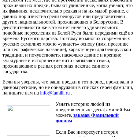
проживали их предки, бывают удивленные, когда узнают, что
их фамилия, исключительно редкая и на их малой родине, с
давних пор известна среди белорусов или представителей
других национальностей, проживающих в Белоруссии. В
действительности же в этом нет ничего удивительного:
подобные переселения из Белой Руси были нередкими ещё во
времена Русского царства. Поэтому во многих современных
русских фамилиях можно «увидеть» основу (имя, прозвище
или географическое название), характерную для белорусской
традиции, и почувствовать, насколько давние и крепкие
культурные и исторические нити связывают семьи,
проживающие в разных регионах некогда единого
государства.
Если вы уверены, что ваши предки в тот период проживали в
данном регионе, но не обнаружили в списках своей фамилии,
напишите нам на
info@familii.ru
.
Узнать историю любой из
представленных здесь фамилий Вы
можете,
заказав Фамильный
диплом
Если Вас интересует история