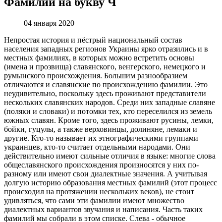
Фамилии на букву Ч
04 января 2020
Непростая история и пёстрый национальный состав
населения западных регионов Украины ярко отразились и в
местных фамилиях, в которых можно встретить основы
(имена и прозвища) славянского, венгерского, немецкого и
румынского происхождения. Большим разнообразием
отличаются и славянские по происхождению фамилии. Это
неудивительно, поскольку здесь проживают представители
нескольких славянских народов. Среди них западные славяне
(поляки и словаки) и потомки тех, кто переселился из земель
южных славян. Кроме того, здесь проживают русины, лемки,
бойки, гуцулы, а также верховинцы, долиняне, лемаки и
другие. Кто-то называет их этнографическими группами
украинцев, кто-то считает отдельными народами. Они
действительно имеют сильные отличия в языке: многие слова
общеславянского происхождения произносятся у них по-
разному или имеют свои диалектные значения. А учитывая
долгую историю образования местных фамилий (этот процесс
происходил на протяжении нескольких веков), не стоит
удивляться, что сами эти фамилии имеют множество
диалектных вариантов звучания и написания. Часть таких
фамилий мы собрали в этом списке. Слева - обычное