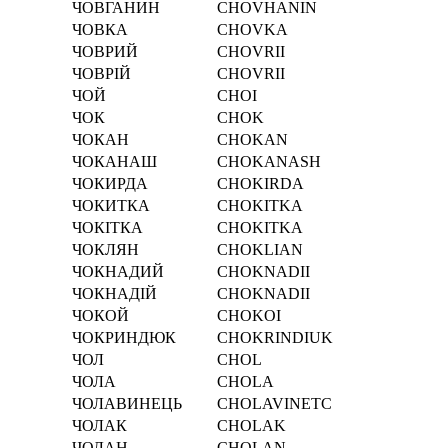
ЧОВГАНИН
CHOVHANIN
ЧОВКА
CHOVKA
ЧОВРИЙ
CHOVRII
ЧОВРІЙ
CHOVRІI
ЧОЙ
CHOI
ЧОК
CHOK
ЧОКАН
CHOKAN
ЧОКАНАШ
CHOKANASH
ЧОКИРДА
CHOKIRDA
ЧОКИТКА
CHOKITKA
ЧОКІТКА
CHOKІTKA
ЧОКЛЯН
CHOKLIAN
ЧОКНАДИЙ
CHOKNADII
ЧОКНАДІЙ
CHOKNADІI
ЧОКОЙ
CHOKOI
ЧОКРИНДЮК
CHOKRINDIUK
ЧОЛ
CHOL
ЧОЛА
CHOLA
ЧОЛАВИНЕЦЬ
CHOLAVINETC
ЧОЛАК
CHOLAK
ЧОЛАН
CHOLAN