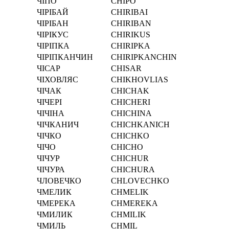
ЧІПО
CHІPO
ЧІРІБАЙ
CHІRІBAI
ЧІРІБАН
CHІRІBAN
ЧІРІКУС
CHІRІKUS
ЧІРІПКА
CHІRІPKA
ЧІРІПКАНЧИН
CHІRІPKANCHIN
ЧІСАР
CHІSAR
ЧІХОВЛЯС
CHІKHOVLIAS
ЧІЧАК
CHІCHAK
ЧІЧЕРІ
CHІCHERІ
ЧІЧІНА
CHІCHІNA
ЧІЧКАНИЧ
CHІCHKANICH
ЧІЧКО
CHІCHKO
ЧІЧО
CHІCHO
ЧІЧУР
CHІCHUR
ЧІЧУРА
CHІCHURA
ЧЛОВЕЧКО
CHLOVECHKO
ЧМЕЛИК
CHMELIK
ЧМЕРЕКА
CHMEREKA
ЧМИЛИК
CHMILIK
ЧМИЛЬ
CHMIL