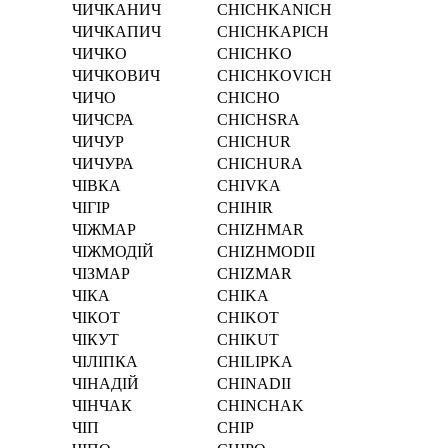
ЧИЧКАНИЧ
CHICHKANICH
ЧИЧКАПИЧ
CHICHKAPICH
ЧИЧКО
CHICHKO
ЧИЧКОВИЧ
CHICHKOVICH
ЧИЧО
CHICHO
ЧИЧСРА
CHICHSRA
ЧИЧУР
CHICHUR
ЧИЧУРА
CHICHURA
ЧІВКА
CHІVKA
ЧІГІР
CHІHІR
ЧІЖМАР
CHІZHMAR
ЧІЖМОДІЙ
CHІZHMODІI
ЧІЗМАР
CHІZMAR
ЧІКА
CHІKA
ЧІКОТ
CHІKOT
ЧІКУТ
CHІKUT
ЧІЛІПКА
CHІLІPKA
ЧІНАДІЙ
CHІNADІI
ЧІНЧАК
CHІNCHAK
ЧІП
CHІP