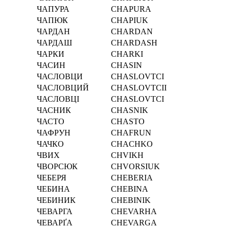
ЧАПУРА
CHAPURA
ЧАПЮК
CHAPIUK
ЧАРДАН
CHARDAN
ЧАРДАШ
CHARDASH
ЧАРКИ
CHARKI
ЧАСИН
CHASIN
ЧАСЛОВЦИ
CHASLOVTCI
ЧАСЛОВЦИЙ
CHASLOVTCII
ЧАСЛОВЦІ
CHASLOVTCІ
ЧАСНИК
CHASNIK
ЧАСТО
CHASTO
ЧАФРУН
CHAFRUN
ЧАЧКО
CHACHKO
ЧВИХ
CHVIKH
ЧВОРСЮК
CHVORSIUK
ЧЕБЕРЯ
CHEBERIA
ЧЕБИНА
CHEBINA
ЧЕБИНИК
CHEBINIK
ЧЕВАРГА
CHEVARHA
ЧЕВАРҐА
CHEVARGA