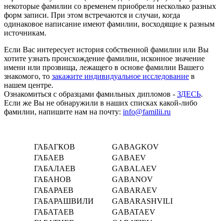
некоторые фамилии со временем приобрели несколько разных
форм записи. При этом встречаются и случаи, когда
одинаковое написание имеют фамилии, восходящие к разным
источникам.
Если Вас интересует история собственной фамилии или Вы
хотите узнать происхождение фамилии, исконное значение
имени или прозвища, лежащего в основе фамилии Вашего
знакомого, то
закажите индивидуальное исследование
в
нашем центре.
Ознакомиться с образцами фамильных дипломов -
ЗДЕСЬ
.
Если же Вы не обнаружили в наших списках какой-либо
фамилии, напишите нам на почту:
info@familii.ru
ГАБАГКОВ
GABAGKOV
ГАБАЕВ
GABAEV
ГАБАЛАЕВ
GABALAEV
ГАБАНОВ
GABANOV
ГАБАРАЕВ
GABARAEV
ГАБАРАШВИЛИ
GABARASHVILI
ГАБАТАЕВ
GABATAEV