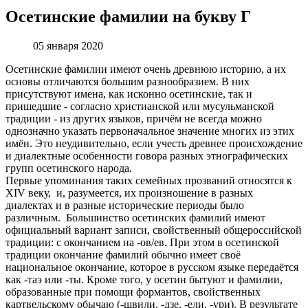
Осетинские фамилии на букву Г
05 января 2020
Осетинские фамилии имеют очень древнюю историю, а их
основы отличаются большим разнообразием. В них
присутствуют имена, как исконно осетинские, так и
пришедшие - согласно христианской или мусульманской
традиции - из других языков, причём не всегда можно
однозначно указать первоначальное значение многих из этих
имён. Это неудивительно, если учесть древнее происхождение
и диалектные особенности говора разных этнографических
групп осетинского народа.
Первые упоминания таких семейных прозваний относятся к
XIV веку, и, разумеется, их произношение в разных
диалектах и в разные исторические периоды было
различным. Большинство осетинских фамилий имеют
официальный вариант записи, свойственный общероссийской
традиции: с окончанием на -ов/ев. При этом в осетинской
традиции окончание фамилий обычно имеет своё
национальное окончание, которое в русском языке передаётся
как -таэ или -ты. Кроме того, у осетин бытуют и фамилии,
образованные при помощи формантов, свойственных
картвельскому обычаю (-швили, -дзе, -ели, -ури). В результате