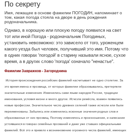
По секрету
Имя, лежащее в основе фамилии ПОГОДИН, напоминает о
том, какая погода стояла на дворе в день рождения
родоначальника.
Однако, в хорошую или плохую погоду появился на свет
тот или иной Погода - родоначальник Погодиных,
установить невозможно: это зависело от того, уроженцем
какого уезда был человек, получивший это имя. Потому что
в одних говорах 'погодой' в старину называли ясное, сухое
время, а в других слово 'погода' означало "ненастье".
Фамилии Завражков - Загороднина
История происхождения российских фамилий насчитывает не одно столетие. За
это время имена и прозвища, от которых фамилии образовывались, претерпели
значительные изменения. Изменились сами языки народов России, традиции
именования, условия жизни и много другое. Исчезли ремёсла, взамен появились
новые профессии. Значительное число древних селений также исчезли или были
переименованы. Забылись или изменились исконные значения родных слов и
образованных от них прозвищ. Поэтому изменялось и произношение, и написание
устоявшихся в говорах семейных прозваний и даже уже ставших официальными
фамилий. Всё это и привело к возникновению огромного числа фамилий, имеющих