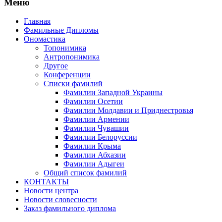
Меню
Главная
Фамильные Дипломы
Ономастика
Топонимика
Антропонимика
Другое
Конференции
Списки фамилий
Фамилии Западной Украины
Фамилии Осетии
Фамилии Молдавии и Приднестровья
Фамилии Армении
Фамилии Чувашии
Фамилии Белоруссии
Фамилии Крыма
Фамилии Абхазии
Фамилии Адыгеи
Общий список фамилий
КОНТАКТЫ
Новости центра
Новости словесности
Заказ фамильного диплома