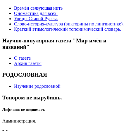
Времён связующая нить
Ономастика для всех.
Улицы Старой Руссы.
Слово-история-культура (викторины по лингвистике).
Краткий этимологический топонимический словарь.
Научно-популярная газета "Мир имён и
названий"
О газете
Архив газеты
РОДОСЛОВНАЯ
Изучение родословной
Топором не вырубишь.
Лифт вниз не поднимает.
Администрация.