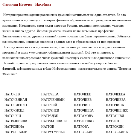
Фамилии Наточев - Нахабина
История происхождения российских фамилий насчитывает не одно столетие. За это
время имена и прозвища, от которых фамилии образовывались, претерпели значительные
изменения. Изменились сами языки народов России, традиции именования, условия
жизни и много другое. Исчезли ремёсла, взамен появились новые профессии.
Значительное число древних селений также исчезли или были переименованы. Забылись
или изменились исконные значения родных слов и образованных от них прозвищ.
Поэтому изменялось и произношение, и написание устоявшихся в говорах семейных
прозваний и даже уже ставших официальными фамилий. Всё это и привело к
возникновению огромного числа фамилий, имеющих схожее или одинаковое написание.
На этой странице представлена лишь незначительная часть бытующих в России
фамилий, зафиксированных в базе Информационно-исследовательского центра "История
Фамилии".
НАТОЧЕВ
НАТОЧЕВА
НАТОЧЕЕВ
НАТОЧЕЕВА
НАТОЧЕННАЯ
НАТОЧЕННЫЙ
НАТОЧИЕВ
НАТОЧИЕВА
НАТОЧИЕНКО
НАТОЧИЙ
НАТОЧИН
НАТОЧИНА
НАТОЧИСЕЛ
НАТОЧНЕВ
НАТОЧНЕВА
НАТОЧНЕНКО
НАТОЧЫЙ
НАТРАДЗЕ
НАТРАКОВА
НАТРАШВИ
НАТРАШВИЛИ
НАТРИАШВИЛИ
НАТРИЕНКО
НАТРИН
НАТРОБИНА
НАТРОВ
НАТРОВА
НАТРОХИН
НАТРОШВИЛИ
НАТРУГУЕНКО
НАТРУСКИН
НАТРУСКИНА