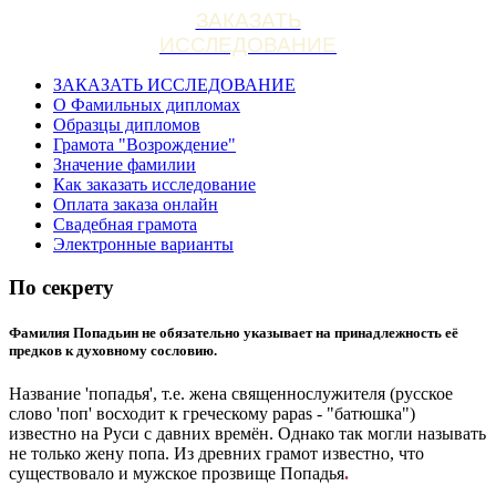
ЗАКАЗАТЬ
ИССЛЕДОВАНИЕ
ЗАКАЗАТЬ ИССЛЕДОВАНИЕ
О Фамильных дипломах
Образцы дипломов
Грамота "Возрождение"
Значение фамилии
Как заказать исследование
Оплата заказа онлайн
Свадебная грамота
Электронные варианты
По секрету
Фамилия Попадьин не обязательно указывает на принадлежность её
предков к духовному сословию.
Название 'попадья', т.е. жена священнослужителя (русское
слово 'поп' восходит к греческому papas - "батюшка")
известно на Руси с давних времён. Однако так могли называть
не только жену попа. Из древних грамот известно, что
существовало и мужское прозвище Попадья
.