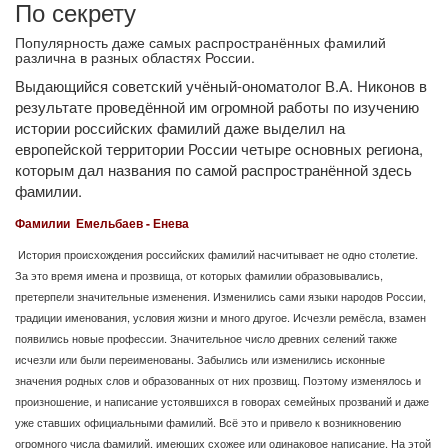
По секрету
Популярность даже самых распространённых фамилий
различна в разных областях России.
Выдающийся советский учёный-ономатолог В.А. Никонов в
результате проведённой им огромной работы по изучению
истории российских фамилий даже выделил на
европейской территории России четыре основных региона,
которым дал названия по самой распространённой здесь
фамилии.
Фамилии Емельбаев - Енева
История происхождения российских фамилий насчитывает не одно столетие.
За это время имена и прозвища, от которых фамилии образовывались,
претерпели значительные изменения. Изменились сами языки народов России,
традиции именования, условия жизни и много другое. Исчезли ремёсла, взамен
появились новые профессии. Значительное число древних селений также
исчезли или были переименованы. Забылись или изменились исконные
значения родных слов и образованных от них прозвищ. Поэтому изменялось и
произношение, и написание устоявшихся в говорах семейных прозваний и даже
уже ставших официальными фамилий. Всё это и привело к возникновению
огромного числа фамилий, имеющих схожее или одинаковое написание. На этой