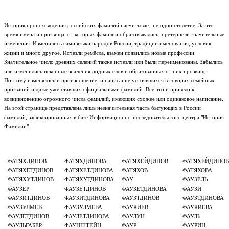
История происхождения российских фамилий насчитывает не одно столетие. За это
время имена и прозвища, от которых фамилии образовывались, претерпели значительные
изменения. Изменились сами языки народов России, традиции именования, условия
жизни и много другое. Исчезли ремёсла, взамен появились новые профессии.
Значительное число древних селений также исчезли или были переименованы. Забылись
или изменились исконные значения родных слов и образованных от них прозвищ.
Поэтому изменялось и произношение, и написание устоявшихся в говорах семейных
прозваний и даже уже ставших официальными фамилий. Всё это и привело к
возникновению огромного числа фамилий, имеющих схожее или одинаковое написание.
На этой странице представлена лишь незначительная часть бытующих в России
фамилий, зафиксированных в базе Информационно-исследовательского центра "История
Фамилии".
ФАТЯХДИНОВ
ФАТЯХДИНОВА
ФАТЯХЕЙДИНОВ
ФАТЯХЕЙДИНОВ
ФАТЯХЕТДИНОВ
ФАТЯХЕТДИНОВА
ФАТЯХОВ
ФАТЯХОВА
ФАТЯХУТДИНОВ
ФАТЯХУТДИНОВА
ФАУ
ФАУЗЕЛЬ
ФАУЗЕР
ФАУЗЕТДИНОВ
ФАУЗЕТДИНОВА
ФАУЗИ
ФАУЗИТДИНОВ
ФАУЗИТДИНОВА
ФАУЗТДИНОВ
ФАУЗТДИНОВА
ФАУЗУЛМЕВ
ФАУЗУЛМЕВА
ФАУКИЕВ
ФАУКИЕВА
ФАУЛЕТДИНОВ
ФАУЛЕТДИНОВА
ФАУЛУН
ФАУЛЬ
ФАУЛЬГАБЕР
ФАУНШТЕЙН
ФАУР
ФАУРИН