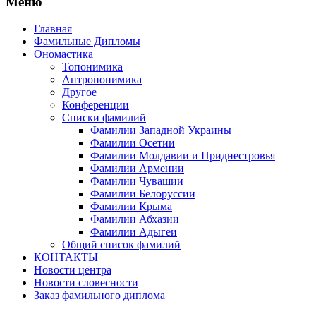
Меню
Главная
Фамильные Дипломы
Ономастика
Топонимика
Антропонимика
Другое
Конференции
Списки фамилий
Фамилии Западной Украины
Фамилии Осетии
Фамилии Молдавии и Приднестровья
Фамилии Армении
Фамилии Чувашии
Фамилии Белоруссии
Фамилии Крыма
Фамилии Абхазии
Фамилии Адыгеи
Общий список фамилий
КОНТАКТЫ
Новости центра
Новости словесности
Заказ фамильного диплома