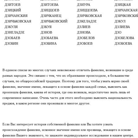
ДЗИТОЕВ
ДЗИТОЕВА
ДЗИУРА
ДЗИЦКАЯ
ДЗИЦКИЙ
ДЗИЦЦОЕВ
ДЗИЦЦОЕВА
ДЗИЧАНСКАЯ
ДЗИЧАНСКИЯ
ДЗИЧКАНЕЦ
ДЗИЧКОВСКАЯ
ДЗИЧКОВСКИ
ДЗИЧЬКОВСКАЯ
ДЗИЧЬКОВСКИЙ
ДЗКЕЛАДЗЕ
ДЗКУЛ
ДЗКУЛЯ
ДЗКУЯ
ДЗЛИЕВ
ДЗЛИЕВА
ДЗНЕЛАДЗЕ
ДЗНОВ
ДЗНОВА
ДЗО
ДЗОБАЕВ
ДЗОБАЕВА
ДЗОБЕЛОВ
ДЗОБЕЛОВА
ДЗОБИН
ДЗОБИНА
ДЗОБОЕВ
ДЗОБОЕВА
В едином списке во многих случаях невозможно отличить фамилии, возникшие в среде
разных народов. Это связано с тем, что их образование происходило, в большинстве
случаев, по общероссийской традиции. Поэтому для того, чтобы узнать корни своей
фамилии, значение имени, лежащего в основе фамилии каждой семьи, выяснить как
произошла фамилия, какова её история, где она возникла, недостаточно знать лишь её
современное написание. Очень часто для этого необходимо выяснить национальность
предков, в каком регионе они проживали и многое другое.
Если Вас интересует история собственной фамилии или Вы хотите узнать
происхождение фамилии, исконное значение имени или прозвища, лежащего в основе
фамилии Вашего знакомого, то закажите индивидуальное исследование в нашем центре.