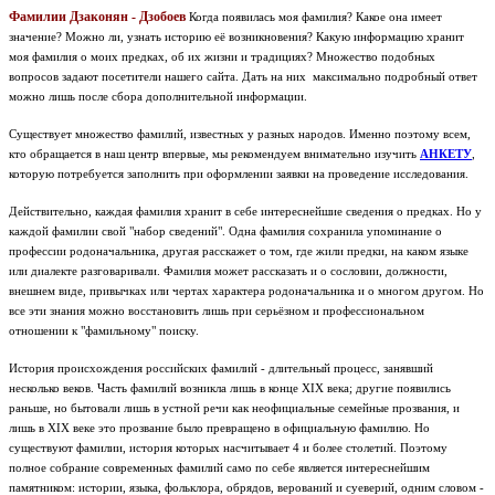
Фамилии Дзаконян - Дзобоев
Когда появилась моя фамилия? Какое она имеет
значение? Можно ли, узнать историю её возникновения? Какую информацию хранит
моя фамилия о моих предках, об их жизни и традициях? Множество подобных
вопросов задают посетители нашего сайта. Дать на них максимально подробный ответ
можно лишь после сбора дополнительной информации.
Существует множество фамилий, известных у разных народов. Именно поэтому всем,
кто обращается в наш центр впервые, мы рекомендуем внимательно изучить
АНКЕТУ
,
которую потребуется заполнить при оформлении заявки на проведение исследования.
Действительно, каждая фамилия хранит в себе интереснейшие сведения о предках. Но у
каждой фамилии свой "набор сведений". Одна фамилия сохранила упоминание о
профессии родоначальника, другая расскажет о том, где жили предки, на каком языке
или диалекте разговаривали. Фамилия может рассказать и о сословии, должности,
внешнем виде, привычках или чертах характера родоначальника и о многом другом. Но
все эти знания можно восстановить лишь при серьёзном и профессиональном
отношении к "фамильному" поиску.
История происхождения российских фамилий - длительный процесс, занявший
несколько веков. Часть фамилий возникла лишь в конце XIX века; другие появились
раньше, но бытовали лишь в устной речи как неофициальные семейные прозвания, и
лишь в XIX веке это прозвание было превращено в официальную фамилию. Но
существуют фамилии, история которых насчитывает 4 и более столетий. Поэтому
полное собрание современных фамилий само по себе является интереснейшим
памятником: истории, языка, фольклора, обрядов, верований и суеверий, одним словом -