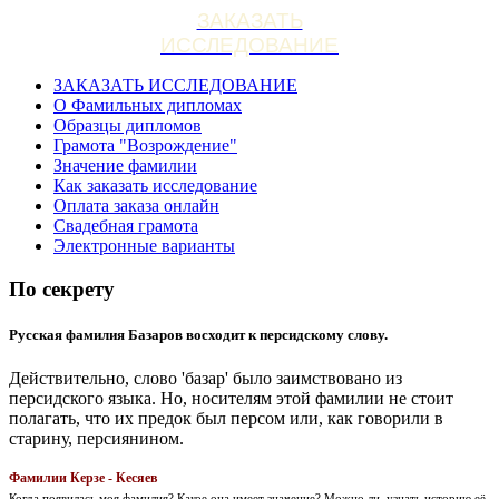
ЗАКАЗАТЬ
ИССЛЕДОВАНИЕ
ЗАКАЗАТЬ ИССЛЕДОВАНИЕ
О Фамильных дипломах
Образцы дипломов
Грамота "Возрождение"
Значение фамилии
Как заказать исследование
Оплата заказа онлайн
Свадебная грамота
Электронные варианты
По секрету
Русская фамилия Базаров восходит к персидскому слову.
Действительно, слово 'базар' было заимствовано из
персидского языка. Но, носителям этой фамилии не стоит
полагать, что их предок был персом или, как говорили в
старину, персиянином.
Фамилии Керзе - Кесяев
Когда появилась моя фамилия? Какое она имеет значение? Можно ли, узнать историю её