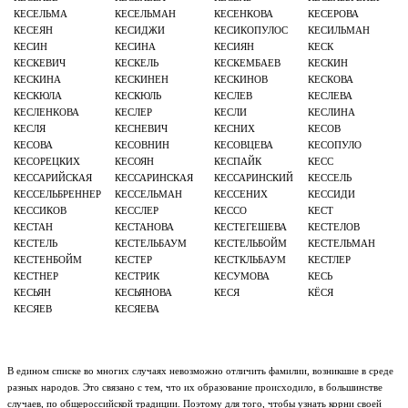
КЕСЕЛЬМА
КЕСЕЛЬМАН
КЕСЕНКОВА
КЕСЕРОВА
КЕСЕЯН
КЕСИДЖИ
КЕСИКОПУЛОС
КЕСИЛЬМАН
КЕСИН
КЕСИНА
КЕСИЯН
КЕСК
КЕСКЕВИЧ
КЕСКЕЛЬ
КЕСКЕМБАЕВ
КЕСКИН
КЕСКИНА
КЕСКИНЕН
КЕСКИНОВ
КЕСКОВА
КЕСКЮЛА
КЕСКЮЛЬ
КЕСЛЕВ
КЕСЛЕВА
КЕСЛЕНКОВА
КЕСЛЕР
КЕСЛИ
КЕСЛИНА
КЕСЛЯ
КЕСНЕВИЧ
КЕСНИХ
КЕСОВ
КЕСОВА
КЕСОВНИН
КЕСОВЦЕВА
КЕСОПУЛО
КЕСОРЕЦКИХ
КЕСОЯН
КЕСПАЙК
КЕСС
КЕССАРИЙСКАЯ
КЕССАРИНСКАЯ
КЕССАРИНСКИЙ
КЕССЕЛЬ
КЕССЕЛЬБРЕННЕР
КЕССЕЛЬМАН
КЕССЕНИХ
КЕССИДИ
КЕССИКОВ
КЕССЛЕР
КЕССО
КЕСТ
КЕСТАН
КЕСТАНОВА
КЕСТЕГЕШЕВА
КЕСТЕЛОВ
КЕСТЕЛЬ
КЕСТЕЛЬБАУМ
КЕСТЕЛЬБОЙМ
КЕСТЕЛЬМАН
КЕСТЕНБОЙМ
КЕСТЕР
КЕСТКЛЬБАУМ
КЕСТЛЕР
КЕСТНЕР
КЕСТРИК
КЕСУМОВА
КЕСЬ
КЕСЬЯН
КЕСЬЯНОВА
КЕСЯ
КЁСЯ
КЕСЯЕВ
КЕСЯЕВА
В едином списке во многих случаях невозможно отличить фамилии, возникшие в среде
разных народов. Это связано с тем, что их образование происходило, в большинстве
случаев, по общероссийской традиции. Поэтому для того, чтобы узнать корни своей