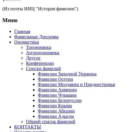
(Из почты ИИЦ "История фамилии")
Меню
Главная
Фамильные Дипломы
Ономастика
Топонимика
Антропонимика
Другое
Конференции
Списки фамилий
Фамилии Западной Украины
Фамилии Осетии
Фамилии Молдавии и Приднестровья
Фамилии Армении
Фамилии Чувашии
Фамилии Белоруссии
Фамилии Крыма
Фамилии Абхазии
Фамилии Адыгеи
Общий список фамилий
КОНТАКТЫ