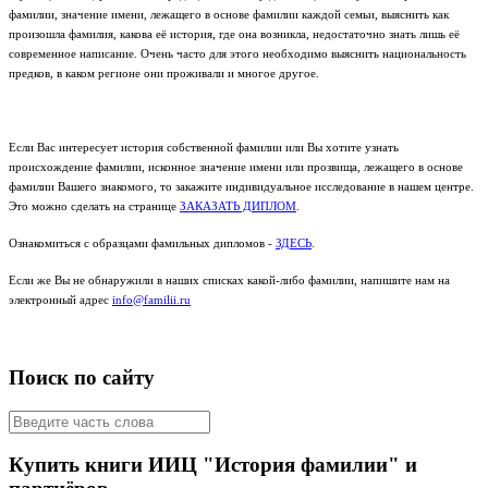
фамилии, значение имени, лежащего в основе фамилии каждой семьи, выяснить как
произошла фамилия, какова её история, где она возникла, недостаточно знать лишь её
современное написание. Очень часто для этого необходимо выяснить национальность
предков, в каком регионе они проживали и многое другое.
Если Вас интересует история собственной фамилии или Вы хотите узнать
происхождение фамилии, исконное значение имени или прозвища, лежащего в основе
фамилии Вашего знакомого, то закажите индивидуальное исследование в нашем центре.
Это можно сделать на странице
ЗАКАЗАТЬ ДИПЛОМ
.
Ознакомиться с образцами фамильных дипломов -
ЗДЕСЬ
.
Если же Вы не обнаружили в наших списках какой-либо фамилии, напишите нам на
электронный адрес
info@familii.ru
Поиск по сайту
Купить книги ИИЦ "История фамилии" и