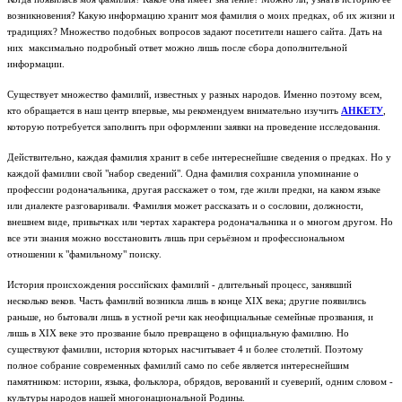
возникновения? Какую информацию хранит моя фамилия о моих предках, об их жизни и
традициях? Множество подобных вопросов задают посетители нашего сайта. Дать на
них максимально подробный ответ можно лишь после сбора дополнительной
информации.
Существует множество фамилий, известных у разных народов. Именно поэтому всем,
кто обращается в наш центр впервые, мы рекомендуем внимательно изучить
АНКЕТУ
,
которую потребуется заполнить при оформлении заявки на проведение исследования.
Действительно, каждая фамилия хранит в себе интереснейшие сведения о предках. Но у
каждой фамилии свой "набор сведений". Одна фамилия сохранила упоминание о
профессии родоначальника, другая расскажет о том, где жили предки, на каком языке
или диалекте разговаривали. Фамилия может рассказать и о сословии, должности,
внешнем виде, привычках или чертах характера родоначальника и о многом другом. Но
все эти знания можно восстановить лишь при серьёзном и профессиональном
отношении к "фамильному" поиску.
История происхождения российских фамилий - длительный процесс, занявший
несколько веков. Часть фамилий возникла лишь в конце XIX века; другие появились
раньше, но бытовали лишь в устной речи как неофициальные семейные прозвания, и
лишь в XIX веке это прозвание было превращено в официальную фамилию. Но
существуют фамилии, история которых насчитывает 4 и более столетий. Поэтому
полное собрание современных фамилий само по себе является интереснейшим
памятником: истории, языка, фольклора, обрядов, верований и суеверий, одним словом -
культуры народов нашей многонациональной Родины.