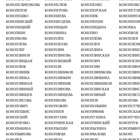
КОНОПЕЛЬЧЕНКОВА
КОНОПЕЛЮК
КОНОПЕНИС
КОНОПЕНК
КОНОПЕРОВ
КОНОПЕРОВА
КОНОПЕРСКАЯ
КОНОПЕТО
КОНОПЕШКО
КОНОПИЕВА
КОНОПИК
КОНОПИНС
КОНОПИНСКИЙ
КОНОПИСЦЕВА
КОНОПИХИН
КОНОПИХИ
КОНОПИЦКИЙ
КОНОПИЦЫН
КОНОПИЦЫНА
КОНОПКА
КОНОПКИН
КОНОПКИНА
КОНОПКО
КОНОПКОВ
КОНОПКОВА
КОНОПЛЁВ
КОНОПЛЁВА
КОНОПЛЕВ
КОНОПЛЕВА
КОНОПЛЕЕВА
КОНОПЛЕН
КОНОПЛЕН
КОНОПЛИГ
КОНОПЛИН
КОНОПЛИНА
КОНОПЛИН
КОНОПЛИНОВ
КОНОПЛИНОВА
КОНОПЛИНСКАЯ
КОНОПЛИН
КОНОПЛИЦКАЯ
КОНОПЛИЦКИЙ
КОНОПЛИЧ
КОНОПЛСН
КОНОПЛЮК
КОНОПЛЯ
КОНОПЛЯН
КОНОПЛЯН
КОНОПЛЯНИК
КОНОПЛЯНИКОВ
КОНОПЛЯНИКОВА
КОНОПЛЯН
КОНОПЛЯНКА
КОНОПЛЯНКИН
КОНОПЛЯНКИНА
КОНОПЛЯН
КОНОПЛЯННАЯ
КОНОПЛЯННИК
КОНОПЛЯННИКОВ
КОНОПЛЯН
КОНОПЛЯННЫЙ
КОНОПЛЯНОВА
КОНОПЛЯНСКАЯ
КОНОПЛЯН
КОНОПЛЯНЦЕВ
КОНОПЛЯНЦЕВА
КОНОПЛЯНЫЙ
КОНОПЛЯС
КОНОПЛЯСОВА
КОНОПНОВА
КОНОПОВ
КОНОПОВА
КОНОПОВИЧ
КОНОПОЖИН
КОНОПОЛЬКИН
КОНОПОТЧ
КОНОПОЦКИС
КОНОППЕВ
КОНОПРЯНИК
КОНОПСКА
КОНОПСКИЙ
КОНОПУХИН
КОНОПУХИНА
КОНОПУЧЕ
КОНОПЧЕНКО
КОНОПЧИНСКАЯ
КОНОПЧИНСКИЙ
КОНОПЧУК
КОНОПЫКИНА
КОНОПЫХИН
КОНОПЫХИНА
КОНОПЬЯНО
КОНОПЬЯНОВА
КОНОПЯЕВА
КОНОРВАЛОВА
КОНОРЕ
КОНОРЕВ
КОНОРЕВА
КОНОРЕВС
КОНОРЕВСК