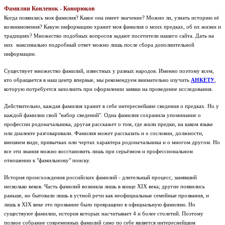
Фамилии Конленок - Конорюков
Когда появилась моя фамилия? Какое она имеет значение? Можно ли, узнать историю её
возникновения? Какую информацию хранит моя фамилия о моих предках, об их жизни и
традициях? Множество подобных вопросов задают посетители нашего сайта. Дать на
них максимально подробный ответ можно лишь после сбора дополнительной
информации.
Существует множество фамилий, известных у разных народов. Именно поэтому всем,
кто обращается в наш центр впервые, мы рекомендуем внимательно изучить
АНКЕТУ
,
которую потребуется заполнить при оформлении заявки на проведение исследования.
Действительно, каждая фамилия хранит в себе интереснейшие сведения о предках. Но у
каждой фамилии свой "набор сведений". Одна фамилия сохранила упоминание о
профессии родоначальника, другая расскажет о том, где жили предки, на каком языке
или диалекте разговаривали. Фамилия может рассказать и о сословии, должности,
внешнем виде, привычках или чертах характера родоначальника и о многом другом. Но
все эти знания можно восстановить лишь при серьёзном и профессиональном
отношении к "фамильному" поиску.
История происхождения российских фамилий - длительный процесс, занявший
несколько веков. Часть фамилий возникла лишь в конце XIX века; другие появились
раньше, но бытовали лишь в устной речи как неофициальные семейные прозвания, и
лишь в XIX веке это прозвание было превращено в официальную фамилию. Но
существуют фамилии, история которых насчитывает 4 и более столетий. Поэтому
полное собрание современных фамилий само по себе является интереснейшим