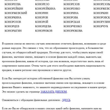
КОНОРЕЕВА
КОНОРЕЗО
КОНОРЕЗОВ
КОНОРЕЗОВ
КОНОРЕЙКИН
КОНОРЕЙКИНА
КОНОРЕНКО
КОНОРЖЕВ
КОНОРЖЕВСКИЙ
КОНОРИН
КОНОРИНА
КОНОРКИН
КОНОРКИНА
КОНОРОВ
КОНОРОВА
КОНОРОВСК
КОНОРОЗОВ
КОНОРОЙ
КОНОРСКАЯ
КОНОРУЛИН
КОНОРЦЕВ
КОНОРЦЕВА
КОНОРЧЕНКО
КОНОРЧУК
КОНОРЫГИН
КОНОРЮКОВ
КОНОРЮКОВА
В едином списке во многих случаях невозможно отличить фамилии, возникшие в среде
разных народов. Это связано с тем, что их образование происходило, в большинстве
случаев, по общероссийской традиции. Поэтому для того, чтобы узнать корни своей
фамилии, значение имени, лежащего в основе фамилии каждой семьи, выяснить как
произошла фамилия, какова её история, где она возникла, недостаточно знать лишь её
современное написание. Очень часто для этого необходимо выяснить национальность
предков, в каком регионе они проживали и многое другое.
Если Вас интересует история собственной фамилии или Вы хотите узнать
происхождение фамилии, исконное значение имени или прозвища, лежащего в основе
фамилии Вашего знакомого, то закажите индивидуальное исследование в нашем центре.
Это можно сделать на странице
ЗАКАЗАТЬ ДИПЛОМ
.
Ознакомиться с образцами фамильных дипломов -
ЗДЕСЬ
.
Если же Вы не обнаружили в наших списках какой-либо фамилии, напишите нам на