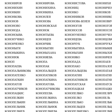
КОНОНИРОВ
КОНОНИРОВА
КОНОНИСТОВА
КОНОНИХИ
КОНОНИХИН
КОНОНИХИНА
КОНОНИЦ
КОНОНИЧЕ
КОНОНКИН
КОНОНКИНА
КОНОНКО
КОНОНКОВ
КОНОНКОВА
КОНОНЛЕВ
КОНОННИКОВ
КОНОННИК
КОНОНОВ
КОНОНОВА
КОНОНОВА-БЕНЕН
КОНОНОВИ
КОНОНОВО
КОНОНОВСКАЯ
КОНОНОГОВ
КОНОНОГО
КОНОНОДА
КОНОНОК
КОНОНОСОВ
КОНОНОСО
КОНОНОЫВА
КОНОНТЬЕВА
КОНОНУНЕНКО
КОНОНУЧЕ
КОНОНУЧНКО
КОНОНЦЕВ
КОНОНЦЕВА
КОНОНЦОВ
КОНОНЧЕНКО
КОНОНЧИК
КОНОНЧУК
КОНОНЧУК
КОНОНЫГИ
КОНОНЫГИН
КОНОНЫГИНА
КОНОНЫКИ
КОНОНЫКИНА
КОНОНЫХАНА
КОНОНЫХИН
КОНОНЫХИ
КОНОНЮК
КОНОНЯЕВА
КОНОНЯКО
КОНОНЯЧЕ
КОНОП
КОНОПА
КОНОПАДА
КОНОПАЕВ
КОНОПАЕВА
КОНОПАК
КОНОПАКО
КОНОПАЛО
КОНОПАЛЬНИКОВА
КОНОПАЛЬЦЕВ
КОНОПАЛЬЦЕВА
КОНОПАТАЯ
КОНОПАТЕНКО
КОНОПАТИКОВ
КОНОПАТИН
КОНОПАТИ
КОНОПАТКИН
КОНОПАТКИНА
КОНОПАТНИКОВ
КОНОПАТН
КОНОПАТОВ
КОНОПАТОВА
КОНОПАТСКАЯ
КОНОПАТС
КОНОПАТЧИКОВ
КОНОПАТЧИКОВА
КОНОПАЦКАЯ
КОНОПАЦК
КОНОПАЦКИС
КОНОПЕЕВА
КОНОПЕЛБКО
КОНОПЕЛИЧ
КОНОПЕЛКИН
КОНОПЕЛКИНА
КОНОПЕЛКО
КОНОПЕЛЬ
КОНОПЕЛЬКИН
КОНОПЕЛЬКИНА
КОНОПЕЛЬКО
КОНОПЕЛЬК
КОНОПЕЛЬНИК
КОНОПЕЛЬНЮК
КОНОПЕЛЬЦЕВ
КОНОПЕЛЬЦ
КОНОПЕЛЬЧЕВ
КОНОПЕЛЬЧЕВА
КОНОПЕЛЬЧЕНКО
КОНОПЕЛЬЧ