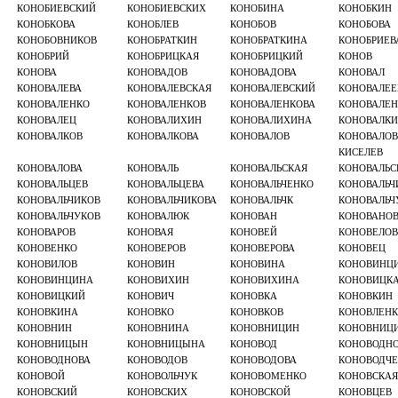
КОНОБИЕВСКИЙ
КОНОБИЕВСКИХ
КОНОБИНА
КОНОБКИН
КОНОБКОВА
КОНОБЛЕВ
КОНОБОВ
КОНОБОВА
КОНОБОВНИКОВ
КОНОБРАТКИН
КОНОБРАТКИНА
КОНОБРИЕВ
КОНОБРИЙ
КОНОБРИЦКАЯ
КОНОБРИЦКИЙ
КОНОВ
КОНОВА
КОНОВАДОВ
КОНОВАДОВА
КОНОВАЛ
КОНОВАЛЕВА
КОНОВАЛЕВСКАЯ
КОНОВАЛЕВСКИЙ
КОНОВАЛЕЕ
КОНОВАЛЕНКО
КОНОВАЛЕНКОВ
КОНОВАЛЕНКОВА
КОНОВАЛЕ
КОНОВАЛЕЦ
КОНОВАЛИХИН
КОНОВАЛИХИНА
КОНОВАЛК
КОНОВАЛКОВ
КОНОВАЛКОВА
КОНОВАЛОВ
КОНОВАЛОВ
КИСЕЛЕВ
КОНОВАЛОВА
КОНОВАЛЬ
КОНОВАЛЬСКАЯ
КОНОВАЛЬС
КОНОВАЛЬЦЕВ
КОНОВАЛЬЦЕВА
КОНОВАЛЬЧЕНКО
КОНОВАЛЬЧ
КОНОВАЛЬЧИКОВ
КОНОВАЛЬЧИКОВА
КОНОВАЛЬЧК
КОНОВАЛЬЧ
КОНОВАЛЬЧУКОВ
КОНОВАЛЮК
КОНОВАН
КОНОВАНО
КОНОВАРОВ
КОНОВАЯ
КОНОВЕЙ
КОНОВЕЛОВ
КОНОВЕНКО
КОНОВЕРОВ
КОНОВЕРОВА
КОНОВЕЦ
КОНОВИЛОВ
КОНОВИН
КОНОВИНА
КОНОВИНЦ
КОНОВИНЦИНА
КОНОВИХИН
КОНОВИХИНА
КОНОВИЦК
КОНОВИЦКИЙ
КОНОВИЧ
КОНОВКА
КОНОВКИН
КОНОВКИНА
КОНОВКО
КОНОВКОВ
КОНОВЛЕН
КОНОВНИН
КОНОВНИНА
КОНОВНИЦИН
КОНОВНИЦ
КОНОВНИЦЫН
КОНОВНИЦЫНА
КОНОВОД
КОНОВОДН
КОНОВОДНОВА
КОНОВОДОВ
КОНОВОДОВА
КОНОВОДЧ
КОНОВОЙ
КОНОВОЛЬЧУК
КОНОВОМЕНКО
КОНОВСКАЯ
КОНОВСКИЙ
КОНОВСКИХ
КОНОВСКОЙ
КОНОВЦЕВ