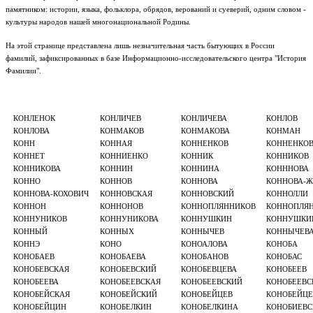
памятником: истории, языка, фольклора, обрядов, верований и суеверий, одним словом -
культуры народов нашей многонациональной Родины.
На этой странице представлена лишь незначительная часть бытующих в России
фамилий, зафиксированных в базе Информационно-исследовательского центра "История
Фамилии".
КОНЛЕНОК
КОНЛИЧЕВ
КОНЛИЧЕВА
КОНЛОВ
КОНЛОВА
КОНМАКОВ
КОНМАКОВА
КОНМАН
КОНН
КОННАЯ
КОННЕНКОВ
КОННЕНКО
КОННЕТ
КОННИЕНКО
КОННИК
КОННИКОВ
КОННИКОВА
КОННИН
КОННИНА
КОНННОВА
КОННО
КОННОВ
КОННОВА
КОННОВА-Ж
КОННОВА-КОХОВИЧ
КОННОВСКАЯ
КОННОВСКИЙ
КОННОЛЛИ
КОННОН
КОННОНОВ
КОННОПЛЯННИКОВ
КОННОПЛЯ
КОННУНИКОВ
КОННУНИКОВА
КОННУШКИН
КОННУШКИ
КОННЫЙ
КОННЫХ
КОННЫЧЕВ
КОННЫЧЕВ
КОННЭ
КОНО
КОНОАЛОВА
КОНОБА
КОНОБАЕВ
КОНОБАЕВА
КОНОБАНОВ
КОНОБАС
КОНОБЕВСКАЯ
КОНОБЕВСКИЙ
КОНОБЕВЦЕВА
КОНОБЕЕВ
КОНОБЕЕВА
КОНОБЕЕВСКАЯ
КОНОБЕЕВСКИЙ
КОНОБЕЕВС
КОНОБЕЙСКАЯ
КОНОБЕЙСКИЙ
КОНОБЕЙЦЕВ
КОНОБЕЙЦЕ
КОНОБЕЙЦИН
КОНОБЕЛКИН
КОНОБЕЛКИНА
КОНОБИЕВС