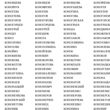
КОНОВЦЕВА
КОНОВЦОВ
КОНОВЦОВА
КОНОВЧЕНК
КОНОВЧУК
КОНОВЯТИН
КОНОГАШЕВА
КОНОГЕВ
КОНОГЕВА
КОНОГИН
КОНОГИНА
КОНОГЛОВ
КОНОГЛОВА
КОНОГОВ
КОНОГОВА
КОНОГОНО
КОНОГОРОВ
КОНОГОРОВА
КОНОГОРСКАЯ
КОНОГОРСК
КОНОГОРЦЕВ
КОНОГОРЦЕВА
КОНОГРАЕВ
КОНОГРАЕВ
КОНОГРАЙ
КОНОГРЕЙ
КОНОДА
КОНОДКИН
КОНОДО
КОНОДЮК
КОНОЕВА
КОНОЖЕВС
КОНОЗ
КОНОЗА
КОНОЗАКОВ
КОНОЗАКОВ
КОНОЗЕНКО
КОНОЗЕНКОВА
КОНОЗОБКИНА
КОНОЗОБКО
КОНОЗОВА
КОНОЗОПКИНА
КОНОИКО
КОНОИЛЕВА
КОНОЙКО
КОНОЙЛЕВА
КОНОК
КОНОКАЛО
КОНОКИЕВА
КОНОКИН
КОНОКИНА
КОНОКОВ
КОНОКОВА
КОНОКОРОВА
КОНОКОТИН
КОНОКОТИ
КОНОКОТОВ
КОНОКОТОВА
КОНОКПАЕВ
КОНОЛАЦК
КОНОЛЕВ
КОНОЛЕНИС
КОНОЛКИН
КОНОЛУХИ
КОНОЛУХИНА
КОНОМАЛЕНКО
КОНОМАНИН
КОНОМАНИ
КОНОМЕНОВ
КОНОМОНОВ
КОНОН
КОНОНА
КОНОНАЕВ
КОНОНАЕВА
КОНОНАТОВ
КОНОНАЦК
КОНОНАЦКИЙ
КОНОНЕВИЧ
КОНОНЕВСКИЙ
КОНОНЕЕВА
КОНОНЕКО
КОНОНЕНК
КОНОНЕНКО
КОНОНЕНК
КОНОНЕНКОВА
КОНОНЕРОВ
КОНОНЕРОВА
КОНОНЕРСК
КОНОНЕРСКИЙ
КОНОНЕРЧЕВ
КОНОНЕРЧЕВА
КОНОНЕТО
КОНОНЕТОВА
КОНОНЕЦ
КОНОНЕШКО
КОНОНЕШН
КОНОНИК
КОНОНИН
КОНОНИНА
КОНОНИР