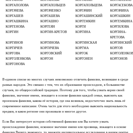
КОРГАПОЛОВА
КОРГАПОЛЬЦЕВ
КОРГАПОЛЬЦЕВА
КОРГАСЕКОВА
КОРГАЧЕВА
КОРГАЧЕНКО
КОРГАЧИН
КОРГАЧИНА
КОРГАШЕВ
КОРГАШЕВА
КОРГАШИНСКИЙ
КОРГАШКИН
КОРГАШКИНА
КОРГАШНО
КОРГЕМКИН
КОРГЕМКИНА
КОРГЕНОВА
КОРГЕЯН
КОРГИ
КОРГИЛОВА
КОРГИН
КОРГИН-КРЕТОВ
КОРГИНА
КОРГИНА-
КРЕТОВА
КОРГИНОВ
КОРГИНОВА
КОРГИНСКАЯ
КОРГИНСКИЙ
КОРГИЧЕВ
КОРГИЧЕВА
КОРГМА
КОРГОВ
КОРГОВА
КОРГОВСКИЙ
КОРГОК
КОРГОЛЕНКО
КОРГОЛЕНКОВА
КОРГОН
КОРГОНЕН
КОРГОНОВ
КОРГОНОВА
В едином списке во многих случаях невозможно отличить фамилии, возникшие в среде
разных народов. Это связано с тем, что их образование происходило, в большинстве
случаев, по общероссийской традиции. Поэтому для того, чтобы узнать корни своей
фамилии, значение имени, лежащего в основе фамилии каждой семьи, выяснить как
произошла фамилия, какова её история, где она возникла, недостаточно знать лишь её
современное написание. Очень часто для этого необходимо выяснить национальность
предков, в каком регионе они проживали и многое другое.
Если Вас интересует история собственной фамилии или Вы хотите узнать
происхождение фамилии, исконное значение имени или прозвища, лежащего в основе
фамилии Вашего знакомого, то закажите индивидуальное исследование в нашем центре.