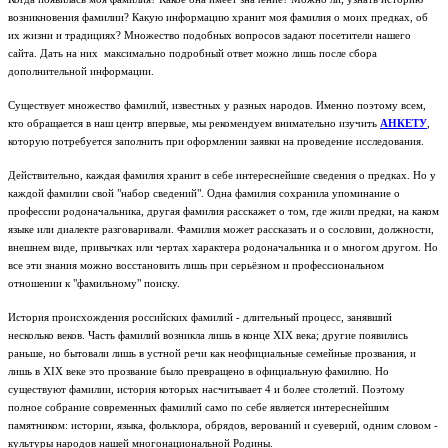
возникновения фамилии? Какую информацию хранит моя фамилия о моих предках, об
их жизни и традициях? Множество подобных вопросов задают посетители нашего
сайта. Дать на них максимально подробный ответ можно лишь после сбора
дополнительной информации.
Существует множество фамилий, известных у разных народов. Именно поэтому всем,
кто обращается в наш центр впервые, мы рекомендуем внимательно изучить
АНКЕТУ
,
которую потребуется заполнить при оформлении заявки на проведение исследования.
Действительно, каждая фамилия хранит в себе интереснейшие сведения о предках. Но у
каждой фамилии свой "набор сведений". Одна фамилия сохранила упоминание о
профессии родоначальника, другая фамилия расскажет о том, где жили предки, на каком
языке или диалекте разговаривали. Фамилия может рассказать и о сословии, должности,
внешнем виде, привычках или чертах характера родоначальника и о многом другом. Но
все эти знания можно восстановить лишь при серьёзном и профессиональном
отношении к "фамильному" поиску.
История происхождения российских фамилий - длительный процесс, занявший
несколько веков. Часть фамилий возникла лишь в конце XIX века; другие появились
раньше, но бытовали лишь в устной речи как неофициальные семейные прозвания, и
лишь в XIX веке это прозвание было превращено в официальную фамилию. Но
существуют фамилии, история которых насчитывает 4 и более столетий. Поэтому
полное собрание современных фамилий само по себе является интереснейшим
памятником: истории, языка, фольклора, обрядов, верований и суеверий, одним словом -
культуры народов нашей многонациональной Родины.