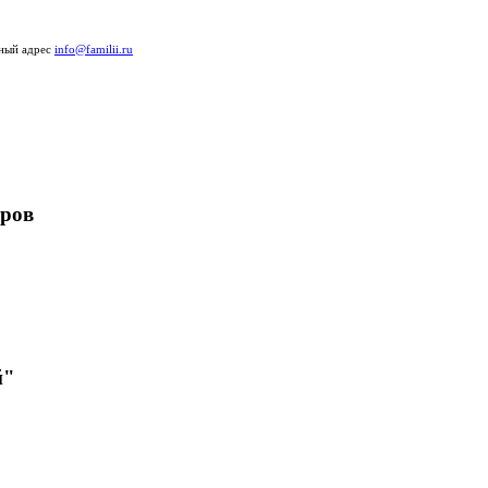
нный адрес
info@familii.ru
ёров
й"