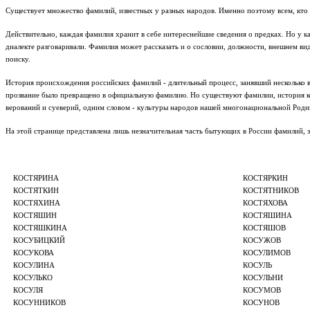
Существует множество фамилий, известных у разных народов. Именно поэтому всем, кто
Действительно, каждая фамилия хранит в себе интереснейшие сведения о предках. Но у к
диалекте разговаривали. Фамилия может рассказать и о сословии, должности, внешнем в
поиску.
История происхождения российских фамилий - длительный процесс, занявший несколько ве
прозвание было превращено в официальную фамилию. Но существуют фамилии, история кот
верований и суеверий, одним словом - культуры народов нашей многонациональной Роди
На этой странице представлена лишь незначительная часть бытующих в России фамилий,
КОСТЯРИНА
КОСТЯРКИН
КОСТЯТКИН
КОСТЯТНИКОВ
КОСТЯХИНА
КОСТЯХОВА
КОСТЯШИН
КОСТЯШИНА
КОСТЯШКИНА
КОСТЯШОВ
КОСУБИЦКИЙ
КОСУЖОВ
КОСУКОВА
КОСУЛИМОВ
КОСУЛИНА
КОСУЛЬ
КОСУЛЬКО
КОСУЛЬНИ
КОСУЛЯ
КОСУМОВ
КОСУННИКОВ
КОСУНОВ