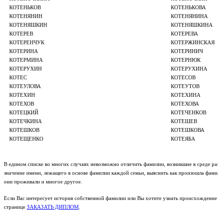
КОТЕНЬКОВ
КОТЕНЬКОВА
КОТЕНЯНИН
КОТЕНЯНИНА
КОТЕНЯШКИН
КОТЕНЯШКИНА
КОТЕРЕВ
КОТЕРЕВА
КОТЕРЕНЧУК
КОТЕРЖИНСКАЯ
КОТЕРИНА
КОТЕРИНИЧ
КОТЕРМИНА
КОТЕРНЮК
КОТЕРУХИН
КОТЕРУХИНА
КОТЕС
КОТЕСОВ
КОТЕУЛОВА
КОТЕУТОВ
КОТЕХИН
КОТЕХИНА
КОТЕХОВ
КОТЕХОВА
КОТЕЦКИЙ
КОТЕЧЕНКОВ
КОТЕЧКИНА
КОТЕШЕВ
КОТЕШКОВ
КОТЕШКОВА
КОТЕЩЕНКО
КОТЕЯБА
В едином списке во многих случаях невозможно отличить фамилии, возникшие в среде раз
значение имени, лежащего в основе фамилии каждой семьи, выяснить как произошла фамили
они проживали и многое другое.
Если Вас интересует история собственной фамилии или Вы хотите узнать происхождение 
странице
ЗАКАЗАТЬ ДИПЛОМ
.