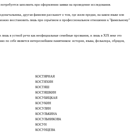
 потребуется заполнить при оформлении заявки на проведение исследования.
доначальника, другая фамилия расскажет о том, где жили предки, на каком языке или
ия можно восстановить лишь при серьёзном и профессиональном отношении к "фамильному"
 лишь в устной речи как неофициальные семейные прозвания, и лишь в XIX веке это
о по себе является интереснейшим памятником: истории, языка, фольклора, обрядов,
КОСТЯРНАЯ
КОСТЯХИН
КОСТЯШ
КОСТЯШКИН
КОСУБИЦКАЯ
КОСУКИН
КОСУЛИН
КОСУЛЬКИНА
КОСУЛЬНИКОВА
КОСУН
КОСУНЦЕВА