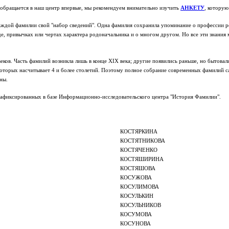
 обращается в наш центр впервые, мы рекомендуем внимательно изучить
АНКЕТУ
, которую
аждой фамилии свой "набор сведений". Одна фамилия сохранила упоминание о профессии ро
иде, привычках или чертах характера родоначальника и о многом другом. Но все эти знан
ков. Часть фамилий возникла лишь в конце XIX века; другие появились раньше, но бытовали
орых насчитывает 4 и более столетий. Поэтому полное собрание современных фамилий сам
ны.
 зафиксированных в базе Информационно-исследовательского центра "История Фамилии".
КОСТЯРКИНА
КОСТЯТНИКОВА
КОСТЯЧЕНКО
КОСТЯШИРИНА
КОСТЯШОВА
КОСУЖОВА
КОСУЛИМОВА
КОСУЛЬКИН
КОСУЛЬНИКОВ
КОСУМОВА
КОСУНОВА