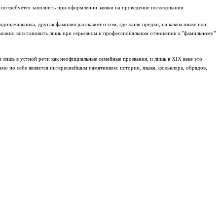
 потребуется заполнить при оформлении заявки на проведение исследования.
доначальника, другая фамилия расскажет о том, где жили предки, на каком языке или
ия можно восстановить лишь при серьёзном и профессиональном отношении к "фамильному"
 лишь в устной речи как неофициальные семейные прозвания, и лишь в XIX веке это
о по себе является интереснейшим памятником: истории, языка, фольклора, обрядов,