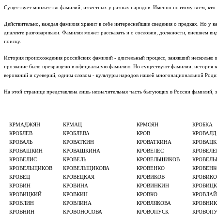
Существует множество фамилий, известных у разных народов. Именно поэтому всем, кто
Действительно, каждая фамилия хранит в себе интереснейшие сведения о предках. Но у к
диалекте разговаривали. Фамилия может рассказать и о сословии, должности, внешнем в
поиску.
История происхождения российских фамилий - длительный процесс, занявший несколько ве
прозвание было превращено в официальную фамилию. Но существуют фамилии, история кот
верований и суеверий, одним словом - культуры народов нашей многонациональной Роди
На этой странице представлена лишь незначительная часть бытующих в России фамилий,
КРМАДЖЯН
КРМАЦ
КРМОЯН
КРОБКА
КРОБЛЕВ
КРОБЛЕВА
КРОВ
КРОВАЛД
КРОВАЛЬ
КРОВАТКИН
КРОВАТКИНА
КРОВАЦК
КРОВАШКИН
КРОВАШКИНА
КРОВЕЛЕС
КРОВЕЛЕ
КРОВЕЛИС
КРОВЕЛЬ
КРОВЕЛЬШИКОВ
КРОВЕЛ
КРОВЕЛЬЩИКОВ
КРОВЕЛЬЩИКОВА
КРОВЕНКО
КРОВЕНК
КРОВЕЦ
КРОВЕЦКАЯ
КРОВИКОВ
КРОВИКО
КРОВИН
КРОВИНА
КРОВИНКИН
КРОВИЦ
КРОВИЦКИЙ
КРОВКИН
КРОВКО
КРОВЛА
КРОВЛИН
КРОВЛИНА
КРОВЛЯКОВА
КРОВНИ
КРОВНИН
КРОВОНОСОВА
КРОВОПУСК
КРОВОП