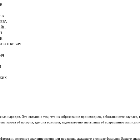
В
ЕВ
ЛЕВА
ЕЙН
Ч
К
КОРОТКЕВИЧ
А
ИЧ
Н
СКИХ
ных народов. Это связано с тем, что их образование происходило, в большинстве случаев,
я, какова её история, где она возникла, недостаточно знать лишь её современное написани
фамилии, исконное значение имени или прозвища, лежащего в основе фамилии Вашего знако