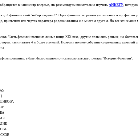
 обращается в наш центр впервые, мы рекомендуем внимательно изучить
АНКЕТУ
, которую
аждой фамилии свой "набор сведений". Одна фамилия сохранила упоминание о профессии ро
иде, привычках или чертах характера родоначальника и о многом другом. Но все эти знан
ков. Часть фамилий возникла лишь в конце XIX века; другие появились раньше, но бытовали
орых насчитывает 4 и более столетий. Поэтому полное собрание современных фамилий сам
ны.
 зафиксированных в базе Информационно-исследовательского центра "История Фамилии".
АЯ
Ц
ЬШИКОВА
ОВ
ВА
КАЯ
ЙДИК
КОВА
УСКОВ