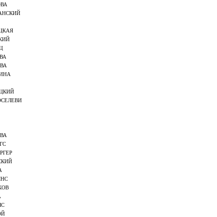
ОВА
АНСКИЙ
ЦКАЯ
КИЙ
Ц
ВА
ВА
КИНА
ЦКИЙ
ОСЕЛЕВИ
ВА
ГС
РГЕР
СКИЙ
А
ЯНС
КОВ
А
ЯС
ОЙ