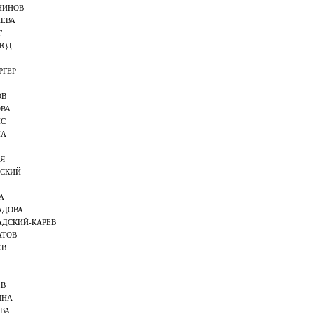
НИНОВ
ЕВА
Г
ЛЮД
РГЕР
ОВ
ОВА
ИС
НА
Я
ВСКИЙ
А
АДОВА
ДСКИЙ-КАРЕВ
АТОВ
ЕВ
ЕВ
ИНА
ВА