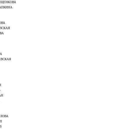
УЩЕНКОВА
АПКИНА
ОВА
ВСКАЯ
ВА
А
ЕВСКАЯ
Н
В
АН
ЛОВА
П
В