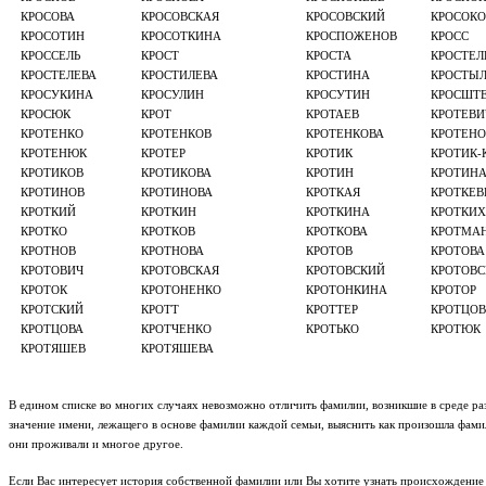
КРОСОВА
КРОСОВСКАЯ
КРОСОВСКИЙ
КРОСОКО
КРОСОТИН
КРОСОТКИНА
КРОСПОЖЕНОВ
КРОСС
КРОССЕЛЬ
КРОСТ
КРОСТА
КРОСТЕЛ
КРОСТЕЛЕВА
КРОСТИЛЕВА
КРОСТИНА
КРОСТЫ
КРОСУКИНА
КРОСУЛИН
КРОСУТИН
КРОСШТ
КРОСЮК
КРОТ
КРОТАЕВ
КРОТЕВИ
КРОТЕНКО
КРОТЕНКОВ
КРОТЕНКОВА
КРОТЕНО
КРОТЕНЮК
КРОТЕР
КРОТИК
КРОТИК-
КРОТИКОВ
КРОТИКОВА
КРОТИН
КРОТИН
КРОТИНОВ
КРОТИНОВА
КРОТКАЯ
КРОТКЕВ
КРОТКИЙ
КРОТКИН
КРОТКИНА
КРОТКИХ
КРОТКО
КРОТКОВ
КРОТКОВА
КРОТМА
КРОТНОВ
КРОТНОВА
КРОТОВ
КРОТОВА
КРОТОВИЧ
КРОТОВСКАЯ
КРОТОВСКИЙ
КРОТОВ
КРОТОК
КРОТОНЕНКО
КРОТОНКИНА
КРОТОР
КРОТСКИЙ
КРОТТ
КРОТТЕР
КРОТЦОВ
КРОТЦОВА
КРОТЧЕНКО
КРОТЬКО
КРОТЮК
КРОТЯШЕВ
КРОТЯШЕВА
В едином списке во многих случаях невозможно отличить фамилии, возникшие в среде раз
значение имени, лежащего в основе фамилии каждой семьи, выяснить как произошла фамили
они проживали и многое другое.
Если Вас интересует история собственной фамилии или Вы хотите узнать происхождение 