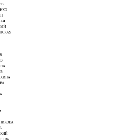
ЕВ
ЕНКО
ИН
НАЯ
НЫЙ
НСКАЯ
В
ОВ
ИНА
ОВ
УХИНА
ВА
А
Н
А
НИКОВА
А
ЦКИЙ
ЕЕВА