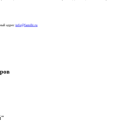
нный адрес
info@familii.ru
ёров
й"