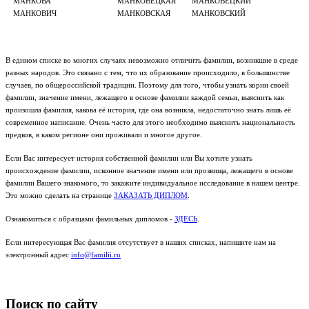
МАНКОВА
МАНКОВЕЦКАЯ
МАНКОВЕЦКИЙ
МАНКОВИЧ
МАНКОВСКАЯ
МАНКОВСКИЙ
В едином списке во многих случаях невозможно отличить фамилии, возникшие в среде
разных народов. Это связано с тем, что их образование происходило, в большинстве
случаев, по общероссийской традиции. Поэтому для того, чтобы узнать корни своей
фамилии, значение имени, лежащего в основе фамилии каждой семьи, выяснить как
произошла фамилия, какова её история, где она возникла, недостаточно знать лишь её
современное написание. Очень часто для этого необходимо выяснить национальность
предков, в каком регионе они проживали и многое другое.
Если Вас интересует история собственной фамилии или Вы хотите узнать
происхождение фамилии, исконное значение имени или прозвища, лежащего в основе
фамилии Вашего знакомого, то закажите индивидуальное исследование в нашем центре.
Это можно сделать на странице
ЗАКАЗАТЬ ДИПЛОМ
.
Ознакомиться с образцами фамильных дипломов -
ЗДЕСЬ
.
Если интересующая Вас фамилия отсутствует в наших списках, напишите нам на
электронный адрес
info@familii.ru
Поиск по сайту