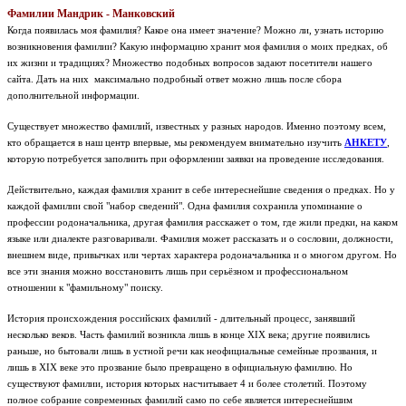
Фамилии Мандрик - Манковский
Когда появилась моя фамилия? Какое она имеет значение? Можно ли, узнать историю
возникновения фамилии? Какую информацию хранит моя фамилия о моих предках, об
их жизни и традициях? Множество подобных вопросов задают посетители нашего
сайта. Дать на них максимально подробный ответ можно лишь после сбора
дополнительной информации.
Существует множество фамилий, известных у разных народов. Именно поэтому всем,
кто обращается в наш центр впервые, мы рекомендуем внимательно изучить
АНКЕТУ
,
которую потребуется заполнить при оформлении заявки на проведение исследования.
Действительно, каждая фамилия хранит в себе интереснейшие сведения о предках. Но у
каждой фамилии свой "набор сведений". Одна фамилия сохранила упоминание о
профессии родоначальника, другая фамилия расскажет о том, где жили предки, на каком
языке или диалекте разговаривали. Фамилия может рассказать и о сословии, должности,
внешнем виде, привычках или чертах характера родоначальника и о многом другом. Но
все эти знания можно восстановить лишь при серьёзном и профессиональном
отношении к "фамильному" поиску.
История происхождения российских фамилий - длительный процесс, занявший
несколько веков. Часть фамилий возникла лишь в конце XIX века; другие появились
раньше, но бытовали лишь в устной речи как неофициальные семейные прозвания, и
лишь в XIX веке это прозвание было превращено в официальную фамилию. Но
существуют фамилии, история которых насчитывает 4 и более столетий. Поэтому
полное собрание современных фамилий само по себе является интереснейшим