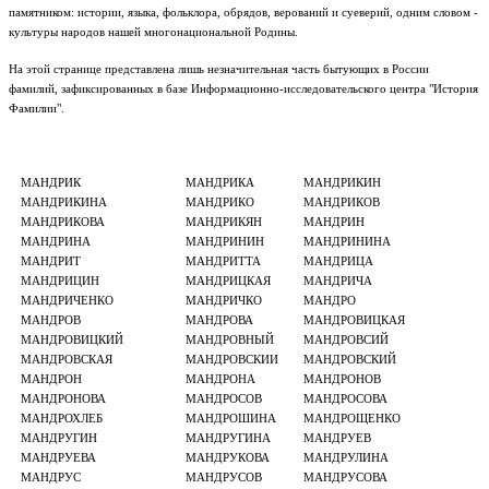
памятником: истории, языка, фольклора, обрядов, верований и суеверий, одним словом -
культуры народов нашей многонациональной Родины.
На этой странице представлена лишь незначительная часть бытующих в России
фамилий, зафиксированных в базе Информационно-исследовательского центра "История
Фамилии".
МАНДРИК
МАНДРИКА
МАНДРИКИН
МАНДРИКИНА
МАНДРИКО
МАНДРИКОВ
МАНДРИКОВА
МАНДРИКЯН
МАНДРИН
МАНДРИНА
МАНДРИНИН
МАНДРИНИНА
МАНДРИТ
МАНДРИТТА
МАНДРИЦА
МАНДРИЦИН
МАНДРИЦКАЯ
МАНДРИЧА
МАНДРИЧЕНКО
МАНДРИЧКО
МАНДРО
МАНДРОВ
МАНДРОВА
МАНДРОВИЦКАЯ
МАНДРОВИЦКИЙ
МАНДРОВНЫЙ
МАНДРОВСИЙ
МАНДРОВСКАЯ
МАНДРОВСКИИ
МАНДРОВСКИЙ
МАНДРОН
МАНДРОНА
МАНДРОНОВ
МАНДРОНОВА
МАНДРОСОВ
МАНДРОСОВА
МАНДРОХЛЕБ
МАНДРОШИНА
МАНДРОЩЕНКО
МАНДРУГИН
МАНДРУГИНА
МАНДРУЕВ
МАНДРУЕВА
МАНДРУКОВА
МАНДРУЛИНА
МАНДРУС
МАНДРУСОВ
МАНДРУСОВА