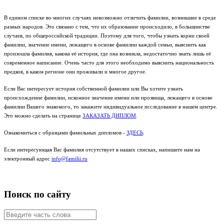
В едином списке во многих случаях невозможно отличить фамилии, возникшие в среде
разных народов. Это связано с тем, что их образование происходило, в большинстве
случаев, по общероссийской традиции. Поэтому для того, чтобы узнать корни своей
фамилии, значение имени, лежащего в основе фамилии каждой семьи, выяснить как
произошла фамилия, какова её история, где она возникла, недостаточно знать лишь её
современное написание. Очень часто для этого необходимо выяснить национальность
предков, в каком регионе они проживали и многое другое.
Если Вас интересует история собственной фамилии или Вы хотите узнать
происхождение фамилии, исконное значение имени или прозвища, лежащего в основе
фамилии Вашего знакомого, то закажите индивидуальное исследование в нашем центре.
Это можно сделать на странице
ЗАКАЗАТЬ ДИПЛОМ
.
Ознакомиться с образцами фамильных дипломов -
ЗДЕСЬ
.
Если интересующая Вас фамилия отсутствует в наших списках, напишите нам на
электронный адрес
info@familii.ru
Поиск по сайту