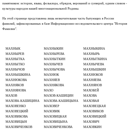
памятником: истории, языка, фольклора, обрядов, верований и суеверий, одним словом -
культуры народов нашей многонациональной Родины.
На этой странице представлена лишь незначительная часть бытующих в России
фамилий, зафиксированных в базе Информационно-исследовательского центра "История
Фамилии".
МАХНЫК
МАХНЫКИН
МАХНЫКИНА
МАХНЫРЕВ
МАХНЫРЕВА
МАХНЫРЬ
МАХНЫТКА
МАХНЫТКИН
МАХНЫТКИНА
МАХНЫТКО
МАХНЫЧЕВ
МАХНЫЧЕВА
МАХНЫЧОВ
МАХНЫЧОВА
МАХНЫШКИН
МАХНЫШКИНА
МАХНЮК
МАХНЮКОВ
МАХНЮКОВА
МАХНЯЕВ
МАХНЯЕВА
МАХНЯКОВ
МАХНЯКОВА
МАХНЯНОВ
МАХНЯНОВА
МАХО
МАХОБЕЙ
МАХОВ
МАХОВ-КАШИЦИН
МАХОВА
МАХОВА-КАШИЦИНА
МАХОВА-КАШИЦЫНА
МАХОВАЯ
МАХОВЕНКО
МАХОВЕР
МАХОВЕЦКАЯ
МАХОВЕЦКИЙ
МАХОВИК
МАХОВИКОВ
МАХОВИКОВА
МАХОВИЦКАЯ
МАХОВИЦКИЙ
МАХОВИЦЫН
МАХОВИЦЫНА
МАХОВИЧ
МАХОВИЧЕНКОВ
МАХОВИЧЕНКОВА
МАХОВКИН