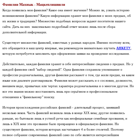
Фамилии Махнык - Мацкеплишвили
Когда появилась моя фамилия? Какое она имеет значение? Можно ли, узнать историю
возникновения фамилии? Какую информацию хранит моя фамилия о моих предках, об
их жизни и традициях? Множество подобных вопросов задают посетители нашего
сайта. Дать на них максимально подробный ответ можно лишь после сбора
дополнительной информации.
Существует множество фамилий, известных у разных народов. Именно поэтому всем,
кто обращается в наш центр впервые, мы рекомендуем внимательно изучить
АНКЕТУ
,
которую потребуется заполнить при оформлении заявки на проведение исследования.
Действительно, каждая фамилия хранит в себе интереснейшие сведения о предках. Но у
каждой фамилии свой "набор сведений". Одна фамилия сохранила упоминание о
профессии родоначальника, другая фамилия расскажет о том, где жили предки, на каком
языке или диалекте разговаривали. Фамилия может рассказать и о сословии, должности,
внешнем виде, привычках или чертах характера родоначальника и о многом другом. Но
все эти знания можно восстановить лишь при серьёзном и профессиональном
отношении к "фамильному" поиску.
История происхождения российских фамилий - длительный процесс, занявший
несколько веков. Часть фамилий возникла лишь в конце XIX века; другие появились
раньше, но бытовали лишь в устной речи как неофициальные семейные прозвания, и
лишь в XIX веке это прозвание было превращено в официальную фамилию. Но
существуют фамилии, история которых насчитывает 4 и более столетий. Поэтому
полное собрание современных фамилий само по себе является интереснейшим