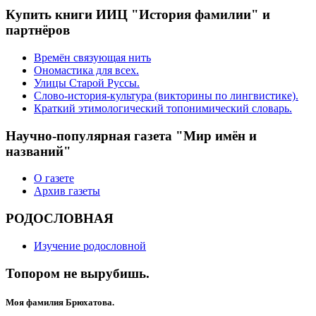
Купить книги ИИЦ "История фамилии" и
партнёров
Времён связующая нить
Ономастика для всех.
Улицы Старой Руссы.
Слово-история-культура (викторины по лингвистике).
Краткий этимологический топонимический словарь.
Научно-популярная газета "Мир имён и
названий"
О газете
Архив газеты
РОДОСЛОВНАЯ
Изучение родословной
Топором не вырубишь.
Моя фамилия Брюхатова.