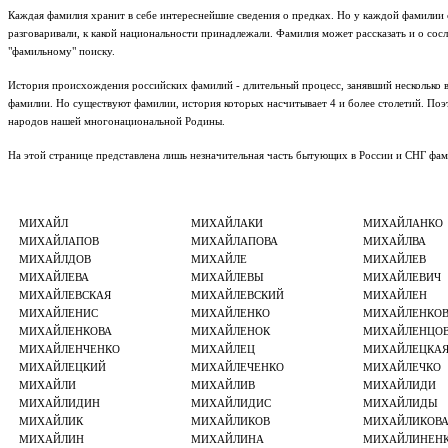
Каждая фамилия хранит в себе интереснейшие сведения о предках. Но у каждой фамилии с
разговаривали, к какой национальности принадлежали. Фамилия может рассказать и о со
"фамильному" поиску.
История происхождения российских фамилий - длительный процесс, занявший несколько в
фамилии. Но существуют фамилии, история которых насчитывает 4 и более столетий. Поэ
народов нашей многонациональной Родины.
На этой странице представлена лишь незначительная часть бытующих в России и СНГ фа
МИХАЙЛ
МИХАЙЛАКИ
МИХАЙЛАНКО
МИХАЙЛАПОВ
МИХАЙЛАПОВА
МИХАЙЛВА
МИХАЙЛДОВ
МИХАЙЛЕ
МИХАЙЛЕВ
МИХАЙЛЕВА
МИХАЙЛЕВЫ
МИХАЙЛЕВИЧ
МИХАЙЛЕВСКАЯ
МИХАЙЛЕВСКИЙ
МИХАЙЛЕН
МИХАЙЛЕНИС
МИХАЙЛЕНКО
МИХАЙЛЕНКО
МИХАЙЛЕНКОВА
МИХАЙЛЕНОК
МИХАЙЛЕНЦО
МИХАЙЛЕНЧЕНКО
МИХАЙЛЕЦ
МИХАЙЛЕЦКА
МИХАЙЛЕЦКИЙ
МИХАЙЛЕЧЕНКО
МИХАЙЛЕЧКО
МИХАЙЛИ
МИХАЙЛИВ
МИХАЙЛИДИ
МИХАЙЛИДИН
МИХАЙЛИДИС
МИХАЙЛИДЫ
МИХАЙЛИК
МИХАЙЛИКОВ
МИХАЙЛИКОВ
МИХАЙЛИН
МИХАЙЛИНА
МИХАЙЛИНЕН