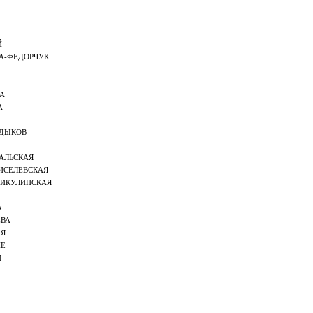
Й
А-ФЕДОРЧУК
А
А
ДЫКОВ
АЛЬСКАЯ
ИСЕЛЕВСКАЯ
ИКУЛИНСКАЯ
А
ВА
АЯ
ИЕ
Н
А