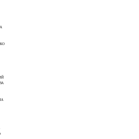
А
КО
ИЙ
ВА
НА
А
А