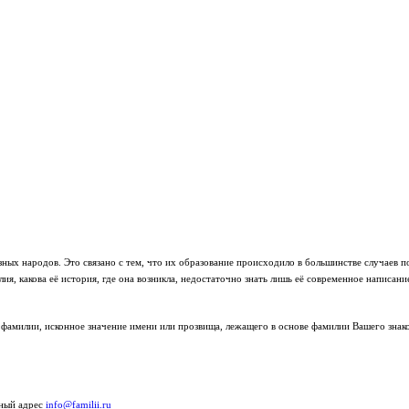
ных народов. Это связано с тем, что их образование происходило в большинстве случаев п
я, какова её история, где она возникла, недостаточно знать лишь её современное написани
фамилии, исконное значение имени или прозвища, лежащего в основе фамилии Вашего знако
нный адрес
info@familii.ru