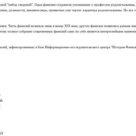
вой "набор сведений". Одна фамилия сохранила упоминание о профессии родоначальника, д
словии, должности, внешнем виде, привычках или чертах характера родоначальника. Но все
еков. Часть фамилий возникла лишь в конце XIX века; другие фамилии появились раньше к
тому полное собрание современных фамилий само по себе является интереснейшим памятнико
милий, зафиксированных в базе Информационно-исследовательского центра "История Фамил
В
ВА
Я
А
КО