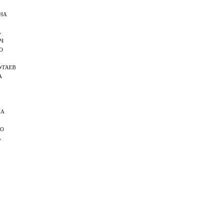
НА
А
Ч
О
УГАЕВ
А
НА
КО
А