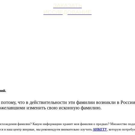
ЗАКАЗАТЬ
ИССЛЕДОВАНИЕ
лий.
тому, что в действительности эти фамилии возникли в России
 пожелавшими изменить свою исконную фамилию.
роисхождения фамилии? Какую информацию хранит моя фамилия о предках? Множество подо
ся в наш центр впервые, мы рекомендуем внимательно изучить
АНКЕТУ
, которую потребу