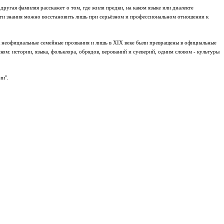
ругая фамилия расскажет о том, где жили предки, на каком языке или диалекте
 эти знания можно восстановить лишь при серьёзном и профессиональном отношении к
ак неофициальные семейные прозвания и лишь в XIX веке были превращены в официальные
м: истории, языка, фольклора, обрядов, верований и суеверий, одним словом - культуры
ии".