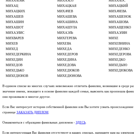
МИХАХОВА
МИХАХОЗ
МИХАХОС
МИХАЦ
МИХАЦКАЯ
МИХАЦКИЙ
МИХАЦКИХ
МИХАЧЕВ
МИХАЧЕВА
МИХАШЕВ
МИХАШЕВА
МИХАШЕНОК
МИХАШИН
МИХАШИНА
МИХАШОВА
МИХАШОТ
МИХАШУЛА
МИХАЩЕНКО
МИХАЭЛИС
МИХАЭЛЬ
МИХАЭЛЯН
МИХВАРЕВ
МИХГЕРЕВА
МИХЕ
МИХЕВ
МИХЕВА
МИХЕВНИНА
МИХЕД
МИХЕДА
МИХЕДЕНКО
МИХЕДЕРКИНА
МИХЕДЕРОВ
МИХЕДЕРОВА
МИХЕДИН
МИХЕДИНА
МИХЕДКО
МИХЕДОВ
МИХЕДОВА
МИХЕДЫЮ
МИХЕДЬКО
МИХЕДЮКОВ
МИХЕДЮКОВА
МИХЕДЮНОВ
МИХЕДЮНОВА
В едином списке во многих случаях невозможно отличить фамилии, возникшие в среде раз
значение имени, лежащего в основе фамилии каждой семьи, выяснить как произошла фамили
они проживали и многое другое.
Если Вас интересует история собственной фамилии или Вы хотите узнать происхождение 
странице
ЗАКАЗАТЬ ДИПЛОМ
.
Ознакомиться с образцами фамильных дипломов -
ЗДЕСЬ
.
Если интересующая Вас фамилия отсутствует в наших списках, напишите нам на электро