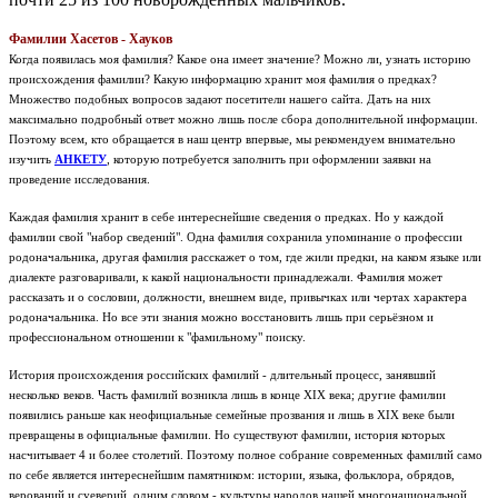
Фамилии Хасетов - Хауков
Когда появилась моя фамилия? Какое она имеет значение? Можно ли, узнать историю
происхождения фамилии? Какую информацию хранит моя фамилия о предках?
Множество подобных вопросов задают посетители нашего сайта. Дать на них
максимально подробный ответ можно лишь после сбора дополнительной информации.
Поэтому всем, кто обращается в наш центр впервые, мы рекомендуем внимательно
изучить
АНКЕТУ
, которую потребуется заполнить при оформлении заявки на
проведение исследования.
Каждая фамилия хранит в себе интереснейшие сведения о предках. Но у каждой
фамилии свой "набор сведений". Одна фамилия сохранила упоминание о профессии
родоначальника, другая фамилия расскажет о том, где жили предки, на каком языке или
диалекте разговаривали, к какой национальности принадлежали. Фамилия может
рассказать и о сословии, должности, внешнем виде, привычках или чертах характера
родоначальника. Но все эти знания можно восстановить лишь при серьёзном и
профессиональном отношении к "фамильному" поиску.
История происхождения российских фамилий - длительный процесс, занявший
несколько веков. Часть фамилий возникла лишь в конце XIX века; другие фамилии
появились раньше как неофициальные семейные прозвания и лишь в XIX веке были
превращены в официальные фамилии. Но существуют фамилии, история которых
насчитывает 4 и более столетий. Поэтому полное собрание современных фамилий само
по себе является интереснейшим памятником: истории, языка, фольклора, обрядов,
верований и суеверий, одним словом - культуры народов нашей многонациональной