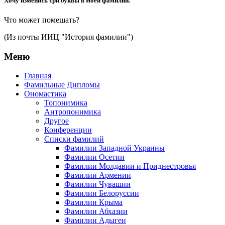
Хочу изменить три буквы в моей фамилии.
Что может помешать?
(Из почты ИИЦ "История фамилии")
Меню
Главная
Фамильные Дипломы
Ономастика
Топонимика
Антропонимика
Другое
Конференции
Списки фамилий
Фамилии Западной Украины
Фамилии Осетии
Фамилии Молдавии и Приднестровья
Фамилии Армении
Фамилии Чувашии
Фамилии Белоруссии
Фамилии Крыма
Фамилии Абхазии
Фамилии Адыгеи