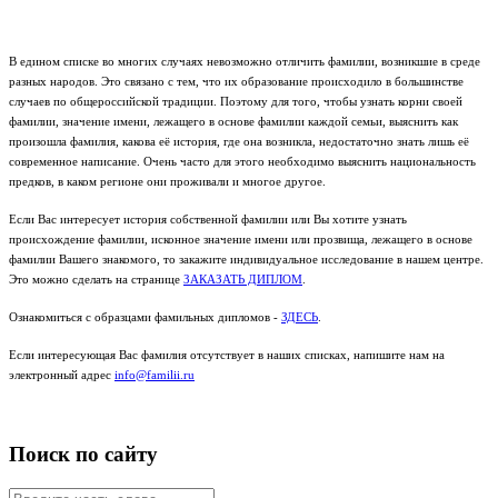
В едином списке во многих случаях невозможно отличить фамилии, возникшие в среде
разных народов. Это связано с тем, что их образование происходило в большинстве
случаев по общероссийской традиции. Поэтому для того, чтобы узнать корни своей
фамилии, значение имени, лежащего в основе фамилии каждой семьи, выяснить как
произошла фамилия, какова её история, где она возникла, недостаточно знать лишь её
современное написание. Очень часто для этого необходимо выяснить национальность
предков, в каком регионе они проживали и многое другое.
Если Вас интересует история собственной фамилии или Вы хотите узнать
происхождение фамилии, исконное значение имени или прозвища, лежащего в основе
фамилии Вашего знакомого, то закажите индивидуальное исследование в нашем центре.
Это можно сделать на странице
ЗАКАЗАТЬ ДИПЛОМ
.
Ознакомиться с образцами фамильных дипломов -
ЗДЕСЬ
.
Если интересующая Вас фамилия отсутствует в наших списках, напишите нам на
электронный адрес
info@familii.ru
Поиск по сайту