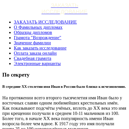
ЗАКАЗАТЬ
ИССЛЕДОВАНИЕ
ЗАКАЗАТЬ ИССЛЕДОВАНИЕ
О Фамильных дипломах
Образцы дипломов
Грамота "Возрождение"
Значение фамилии
Как заказать исследование
Оплата заказа онлайн
Свадебная грамота
Электронные варианты
По секрету
В середине XX столетии имя Иван в России было близко к исчезновению.
На протяжении всего второго тысячелетия имя Иван было у
восточных славян одним любимейших крестильных имён.
Как показывают подсчёты учёных, вплоть до XX века это имя
при крещении получали в среднем 10-11 мальчиков из 100.
Более того, в начале XX века популярность имени Иван
возросла более чем вдвое. К 1917 году это имя получали
почти 25 из 100 новорождённых мальчиков.