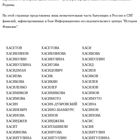
Родины.
На этой странице представлена лишь незначительная часть бытующих в России и СНГ
фамилий, зафиксированных в базе Информационно-исследовательского центра "История
Фамилии".
ХАСЕТОВ
ХАСЕТОВА
ХАСИ
ХАСИБЗЯНОВ
ХАСИБЗЯНОВА
ХАСИБОВА
ХАСИБУЛИН
ХАСИБУЛИНА
ХАСИБУЛЛИН
ХАСИБУЛЛИНА
ХАСИГОВА
ХАСИД
ХАСИДМАН
ХАСИДОВИЧ
ХАСИЕВ
ХАСИЕВА
ХАСИК
ХАСИКОВ
ХАСИКОВА
ХАСИКЯН
ХАСИЛЕВ
ХАСИЛЕНКО
ХАСИЛЕР
ХАСИЛОВ
ХАСИМИКОВ
ХАСИМИКОВА
ХАСИМОВ
ХАСИМОВА
ХАСИМОТО
ХАСИМУТО
ХАСИН
ХАСИН-ДУБРОВСКИЙ
ХАСИНА
ХАСИНЕВИЧ
ХАСИНО-ШАМБУРС
ХАСИНОВ
ХАСИНОВА
ХАСИПОВ
ХАСИПОВА
ХАСИРДЖЕВ
ХАСИРДЖЕВА
ХАСИС
ХАСИТ
ХАСИТАШВИЛИ
ХАСИЯ
ХАСИЯНОВА
ХАСИЯТОВА
ХАСИЯТУЛИН
ХАСИЯТУЛИНА
ХАСИЯТУЛЛИН
ХАСИЯТУЛЛИНА