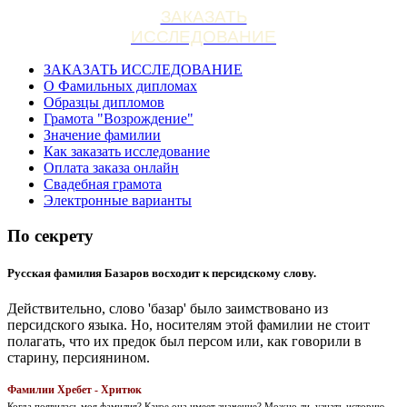
ЗАКАЗАТЬ
ИССЛЕДОВАНИЕ
ЗАКАЗАТЬ ИССЛЕДОВАНИЕ
О Фамильных дипломах
Образцы дипломов
Грамота "Возрождение"
Значение фамилии
Как заказать исследование
Оплата заказа онлайн
Свадебная грамота
Электронные варианты
По секрету
Русская фамилия Базаров восходит к персидскому слову.
Действительно, слово 'базар' было заимствовано из
персидского языка. Но, носителям этой фамилии не стоит
полагать, что их предок был персом или, как говорили в
старину, персиянином.
Фамилии Хребет - Хритюк
Когда появилась моя фамилия? Какое она имеет значение? Можно ли, узнать историю