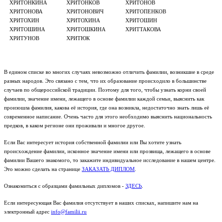
ХРИТОНКИНА
ХРИТОНКОВ
ХРИТОНОВ
ХРИТОНОВА
ХРИТОНОВИЧ
ХРИТОПЕНКОВ
ХРИТОХИН
ХРИТОХИНА
ХРИТОШИН
ХРИТОШИНА
ХРИТОШКИНА
ХРИТТАКОВА
ХРИТУНОВ
ХРИТЮК
В едином списке во многих случаях невозможно отличить фамилии, возникшие в среде
разных народов. Это связано с тем, что их образование происходило в большинстве
случаев по общероссийской традиции. Поэтому для того, чтобы узнать корни своей
фамилии, значение имени, лежащего в основе фамилии каждой семьи, выяснить как
произошла фамилия, какова её история, где она возникла, недостаточно знать лишь её
современное написание. Очень часто для этого необходимо выяснить национальность
предков, в каком регионе они проживали и многое другое.
Если Вас интересует история собственной фамилии или Вы хотите узнать
происхождение фамилии, исконное значение имени или прозвища, лежащего в основе
фамилии Вашего знакомого, то закажите индивидуальное исследование в нашем центре.
Это можно сделать на странице
ЗАКАЗАТЬ ДИПЛОМ
.
Ознакомиться с образцами фамильных дипломов -
ЗДЕСЬ
.
Если интересующая Вас фамилия отсутствует в наших списках, напишите нам на
электронный адрес
info@familii.ru