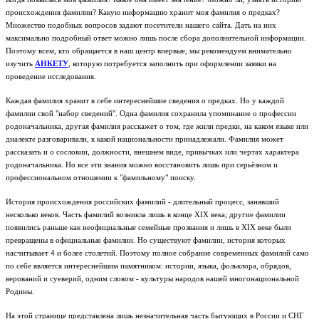
происхождения фамилии? Какую информацию хранит моя фамилия о предках?
Множество подобных вопросов задают посетители нашего сайта. Дать на них
максимально подробный ответ можно лишь после сбора дополнительной информации.
Поэтому всем, кто обращается в наш центр впервые, мы рекомендуем внимательно
изучить
АНКЕТУ
, которую потребуется заполнить при оформлении заявки на
проведение исследования.
Каждая фамилия хранит в себе интереснейшие сведения о предках. Но у каждой
фамилии свой "набор сведений". Одна фамилия сохранила упоминание о профессии
родоначальника, другая фамилия расскажет о том, где жили предки, на каком языке или
диалекте разговаривали, к какой национальности принадлежали. Фамилия может
рассказать и о сословии, должности, внешнем виде, привычках или чертах характера
родоначальника. Но все эти знания можно восстановить лишь при серьёзном и
профессиональном отношении к "фамильному" поиску.
История происхождения российских фамилий - длительный процесс, занявший
несколько веков. Часть фамилий возникла лишь в конце XIX века; другие фамилии
появились раньше как неофициальные семейные прозвания и лишь в XIX веке были
превращены в официальные фамилии. Но существуют фамилии, история которых
насчитывает 4 и более столетий. Поэтому полное собрание современных фамилий само
по себе является интереснейшим памятником: истории, языка, фольклора, обрядов,
верований и суеверий, одним словом - культуры народов нашей многонациональной
Родины.
На этой странице представлена лишь незначительная часть бытующих в России и СНГ