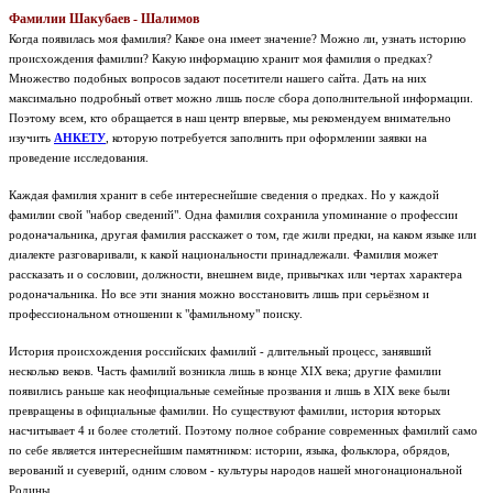
Фамилии Шакубаев - Шалимов
Когда появилась моя фамилия? Какое она имеет значение? Можно ли, узнать историю
происхождения фамилии? Какую информацию хранит моя фамилия о предках?
Множество подобных вопросов задают посетители нашего сайта. Дать на них
максимально подробный ответ можно лишь после сбора дополнительной информации.
Поэтому всем, кто обращается в наш центр впервые, мы рекомендуем внимательно
изучить
АНКЕТУ
, которую потребуется заполнить при оформлении заявки на
проведение исследования.
Каждая фамилия хранит в себе интереснейшие сведения о предках. Но у каждой
фамилии свой "набор сведений". Одна фамилия сохранила упоминание о профессии
родоначальника, другая фамилия расскажет о том, где жили предки, на каком языке или
диалекте разговаривали, к какой национальности принадлежали. Фамилия может
рассказать и о сословии, должности, внешнем виде, привычках или чертах характера
родоначальника. Но все эти знания можно восстановить лишь при серьёзном и
профессиональном отношении к "фамильному" поиску.
История происхождения российских фамилий - длительный процесс, занявший
несколько веков. Часть фамилий возникла лишь в конце XIX века; другие фамилии
появились раньше как неофициальные семейные прозвания и лишь в XIX веке были
превращены в официальные фамилии. Но существуют фамилии, история которых
насчитывает 4 и более столетий. Поэтому полное собрание современных фамилий само
по себе является интереснейшим памятником: истории, языка, фольклора, обрядов,
верований и суеверий, одним словом - культуры народов нашей многонациональной
Родины.