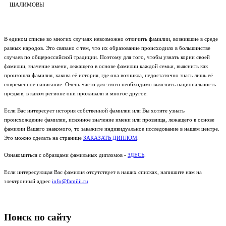
ШАЛИМОВЫ
В едином списке во многих случаях невозможно отличить фамилии, возникшие в среде
разных народов. Это связано с тем, что их образование происходило в большинстве
случаев по общероссийской традиции. Поэтому для того, чтобы узнать корни своей
фамилии, значение имени, лежащего в основе фамилии каждой семьи, выяснить как
произошла фамилия, какова её история, где она возникла, недостаточно знать лишь её
современное написание. Очень часто для этого необходимо выяснить национальность
предков, в каком регионе они проживали и многое другое.
Если Вас интересует история собственной фамилии или Вы хотите узнать
происхождение фамилии, исконное значение имени или прозвища, лежащего в основе
фамилии Вашего знакомого, то закажите индивидуальное исследование в нашем центре.
Это можно сделать на странице
ЗАКАЗАТЬ ДИПЛОМ
.
Ознакомиться с образцами фамильных дипломов -
ЗДЕСЬ
.
Если интересующая Вас фамилия отсутствует в наших списках, напишите нам на
электронный адрес
info@familii.ru
Поиск по сайту