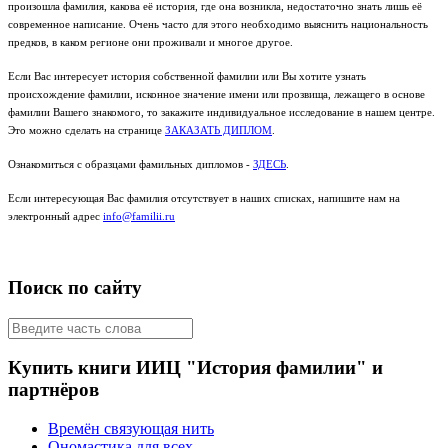
произошла фамилия, какова её история, где она возникла, недостаточно знать лишь её
современное написание. Очень часто для этого необходимо выяснить национальность
предков, в каком регионе они проживали и многое другое.
Если Вас интересует история собственной фамилии или Вы хотите узнать
происхождение фамилии, исконное значение имени или прозвища, лежащего в основе
фамилии Вашего знакомого, то закажите индивидуальное исследование в нашем центре.
Это можно сделать на странице
ЗАКАЗАТЬ ДИПЛОМ
.
Ознакомиться с образцами фамильных дипломов -
ЗДЕСЬ
.
Если интересующая Вас фамилия отсутствует в наших списках, напишите нам на
электронный адрес
info@familii.ru
Поиск по сайту
Купить книги ИИЦ "История фамилии" и
партнёров
Времён связующая нить
Ономастика для всех.