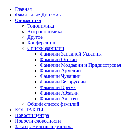
Главная
Фамильные Дипломы
Ономастика
Топонимика
Антропонимика
Другое
Конференции
Списки фамилий
Фамилии Западной Украины
Фамилии Осетии
Фамилии Молдавии и Приднестровья
Фамилии Армении
Фамилии Чувашии
Фамилии Белоруссии
Фамилии Крыма
Фамилии Абхазии
Фамилии Адыгеи
Общий список фамилий
КОНТАКТЫ
Новости центра
Новости словесности
Заказ фамильного диплома