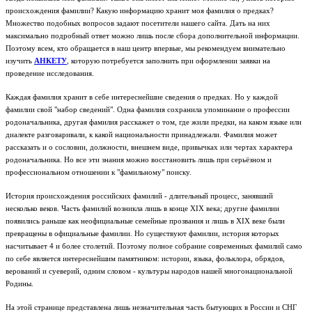
происхождения фамилии? Какую информацию хранит моя фамилия о предках?
Множество подобных вопросов задают посетители нашего сайта. Дать на них
максимально подробный ответ можно лишь после сбора дополнительной информации.
Поэтому всем, кто обращается в наш центр впервые, мы рекомендуем внимательно
изучить
АНКЕТУ
, которую потребуется заполнить при оформлении заявки на
проведение исследования.
Каждая фамилия хранит в себе интереснейшие сведения о предках. Но у каждой
фамилии свой "набор сведений". Одна фамилия сохранила упоминание о профессии
родоначальника, другая фамилия расскажет о том, где жили предки, на каком языке или
диалекте разговаривали, к какой национальности принадлежали. Фамилия может
рассказать и о сословии, должности, внешнем виде, привычках или чертах характера
родоначальника. Но все эти знания можно восстановить лишь при серьёзном и
профессиональном отношении к "фамильному" поиску.
История происхождения российских фамилий - длительный процесс, занявший
несколько веков. Часть фамилий возникла лишь в конце XIX века; другие фамилии
появились раньше как неофициальные семейные прозвания и лишь в XIX веке были
превращены в официальные фамилии. Но существуют фамилии, история которых
насчитывает 4 и более столетий. Поэтому полное собрание современных фамилий само
по себе является интереснейшим памятником: истории, языка, фольклора, обрядов,
верований и суеверий, одним словом - культуры народов нашей многонациональной
Родины.
На этой странице представлена лишь незначительная часть бытующих в России и СНГ