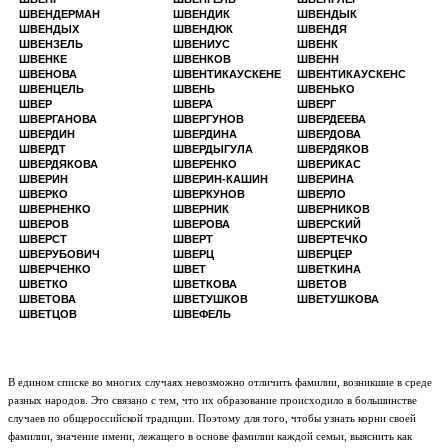
ШВЕНДЕРМАН
ШВЕНДИК
ШВЕНДЫК
ШВЕНДЫХ
ШВЕНДЮК
ШВЕНДЯ
ШВЕНЗЕЛЬ
ШВЕНИУС
ШВЕНК
ШВЕНКЕ
ШВЕНКОВ
ШВЕНН
ШВЕНОВА
ШВЕНТИКАУСКЕНЕ
ШВЕНТИКАУСКЕНС
ШВЕНЦЕЛЬ
ШВЕНЬ
ШВЕНЬКО
ШВЕР
ШВЕРА
ШВЕРГ
ШВЕРГАНОВА
ШВЕРГУНОВ
ШВЕРДЕЕВА
ШВЕРДИН
ШВЕРДИНА
ШВЕРДОВА
ШВЕРДТ
ШВЕРДЫГУЛА
ШВЕРДЯКОВ
ШВЕРДЯКОВА
ШВЕРЕНКО
ШВЕРИКАС
ШВЕРИН
ШВЕРИН-КАШИН
ШВЕРИНА
ШВЕРКО
ШВЕРКУНОВ
ШВЕРЛО
ШВЕРНЕНКО
ШВЕРНИК
ШВЕРНИКОВ
ШВЕРОВ
ШВЕРОВА
ШВЕРСКИЙ
ШВЕРСТ
ШВЕРТ
ШВЕРТЕЧКО
ШВЕРУБОВИЧ
ШВЕРЦ
ШВЕРЦЕР
ШВЕРЧЕНКО
ШВЕТ
ШВЕТКИНА
ШВЕТКО
ШВЕТКОВА
ШВЕТОВ
ШВЕТОВА
ШВЕТУШКОВ
ШВЕТУШКОВА
ШВЕТЦОВ
ШВЕФЕЛЬ
В едином списке во многих случаях невозможно отличить фамилии, возникшие в среде
разных народов. Это связано с тем, что их образование происходило в большинстве
случаев по общероссийской традиции. Поэтому для того, чтобы узнать корни своей
фамилии, значение имени, лежащего в основе фамилии каждой семьи, выяснить как