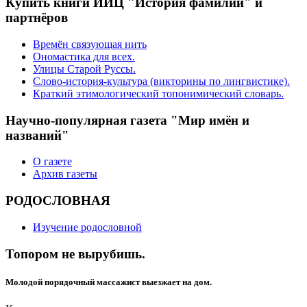
Купить книги ИИЦ "История фамилии" и
партнёров
Времён связующая нить
Ономастика для всех.
Улицы Старой Руссы.
Слово-история-культура (викторины по лингвистике).
Краткий этимологический топонимический словарь.
Научно-популярная газета "Мир имён и
названий"
О газете
Архив газеты
РОДОСЛОВНАЯ
Изучение родословной
Топором не вырубишь.
Молодой порядочный массажист выезжает на дом.