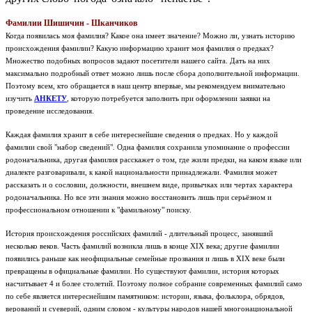
Фамилии Шишичин - Шканчиков
Когда появилась моя фамилия? Какое она имеет значение? Можно ли, узнать историю
происхождения фамилии? Какую информацию хранит моя фамилия о предках?
Множество подобных вопросов задают посетители нашего сайта. Дать на них
максимально подробный ответ можно лишь после сбора дополнительной информации.
Поэтому всем, кто обращается в наш центр впервые, мы рекомендуем внимательно
изучить
АНКЕТУ
, которую потребуется заполнить при оформлении заявки на
проведение исследования.
Каждая фамилия хранит в себе интереснейшие сведения о предках. Но у каждой
фамилии свой "набор сведений". Одна фамилия сохранила упоминание о профессии
родоначальника, другая фамилия расскажет о том, где жили предки, на каком языке или
диалекте разговаривали, к какой национальности принадлежали. Фамилия может
рассказать и о сословии, должности, внешнем виде, привычках или чертах характера
родоначальника. Но все эти знания можно восстановить лишь при серьёзном и
профессиональном отношении к "фамильному" поиску.
История происхождения российских фамилий - длительный процесс, занявший
несколько веков. Часть фамилий возникла лишь в конце XIX века; другие фамилии
появились раньше как неофициальные семейные прозвания и лишь в XIX веке были
превращены в официальные фамилии. Но существуют фамилии, история которых
насчитывает 4 и более столетий. Поэтому полное собрание современных фамилий само
по себе является интереснейшим памятником: истории, языка, фольклора, обрядов,
верований и суеверий, одним словом - культуры народов нашей многонациональной