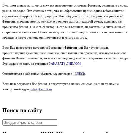
В едином списке во многих случаях невозможно отличить фамилии, возникшие в среде
разных народов. Это связано с тем, что их образование происходило в большинстве
случаев по общероссийской традиции. Поэтому для того, чтобы узнать корни своей
фамилии, значение имени, лежащего в основе фамилии каждой семьи, выяснить как
произошла фамилия, какова её история, где она возникла, недостаточно знать лишь её
современное написание. Очень часто для этого необходимо выяснить национальность
предков, в каком регионе они проживали и многое другое.
Если Вас интересует история собственной фамилии или Вы хотите узнать
происхождение фамилии, исконное значение имени или прозвища, лежащего в основе
фамилии Вашего знакомого, то закажите индивидуальное исследование в нашем центре.
Это можно сделать на странице
ЗАКАЗАТЬ ДИПЛОМ
.
Ознакомиться с образцами фамильных дипломов -
ЗДЕСЬ
.
Если интересующая Вас фамилия отсутствует в наших списках, напишите нам на
электронный адрес
info@familii.ru
Поиск по сайту