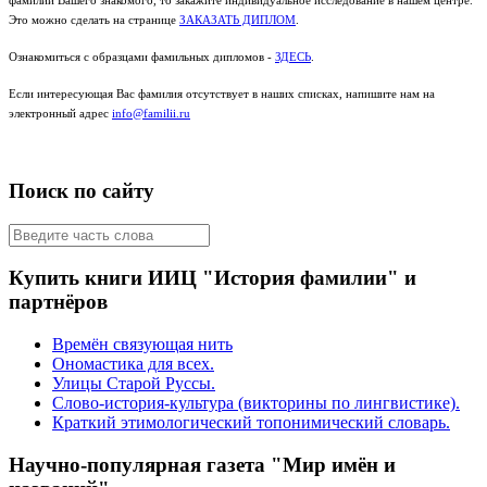
фамилии Вашего знакомого, то закажите индивидуальное исследование в нашем центре.
Это можно сделать на странице
ЗАКАЗАТЬ ДИПЛОМ
.
Ознакомиться с образцами фамильных дипломов -
ЗДЕСЬ
.
Если интересующая Вас фамилия отсутствует в наших списках, напишите нам на
электронный адрес
info@familii.ru
Поиск по сайту
Купить книги ИИЦ "История фамилии" и
партнёров
Времён связующая нить
Ономастика для всех.
Улицы Старой Руссы.
Слово-история-культура (викторины по лингвистике).
Краткий этимологический топонимический словарь.
Научно-популярная газета "Мир имён и