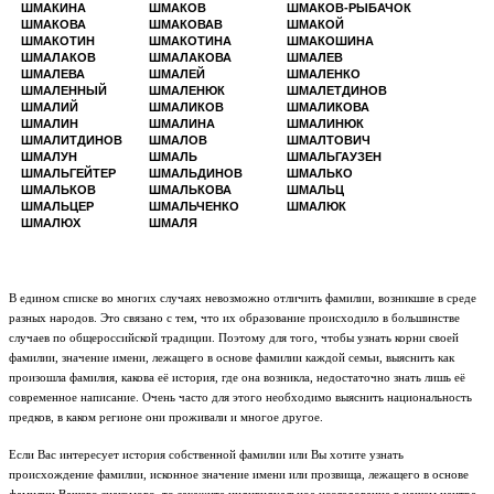
ШМАКИНА
ШМАКОВ
ШМАКОВ-РЫБАЧОК
ШМАКОВА
ШМАКОВАВ
ШМАКОЙ
ШМАКОТИН
ШМАКОТИНА
ШМАКОШИНА
ШМАЛАКОВ
ШМАЛАКОВА
ШМАЛЕВ
ШМАЛЕВА
ШМАЛЕЙ
ШМАЛЕНКО
ШМАЛЕННЫЙ
ШМАЛЕНЮК
ШМАЛЕТДИНОВ
ШМАЛИЙ
ШМАЛИКОВ
ШМАЛИКОВА
ШМАЛИН
ШМАЛИНА
ШМАЛИНЮК
ШМАЛИТДИНОВ
ШМАЛОВ
ШМАЛТОВИЧ
ШМАЛУН
ШМАЛЬ
ШМАЛЬГАУЗЕН
ШМАЛЬГЕЙТЕР
ШМАЛЬДИНОВ
ШМАЛЬКО
ШМАЛЬКОВ
ШМАЛЬКОВА
ШМАЛЬЦ
ШМАЛЬЦЕР
ШМАЛЬЧЕНКО
ШМАЛЮК
ШМАЛЮХ
ШМАЛЯ
В едином списке во многих случаях невозможно отличить фамилии, возникшие в среде
разных народов. Это связано с тем, что их образование происходило в большинстве
случаев по общероссийской традиции. Поэтому для того, чтобы узнать корни своей
фамилии, значение имени, лежащего в основе фамилии каждой семьи, выяснить как
произошла фамилия, какова её история, где она возникла, недостаточно знать лишь её
современное написание. Очень часто для этого необходимо выяснить национальность
предков, в каком регионе они проживали и многое другое.
Если Вас интересует история собственной фамилии или Вы хотите узнать
происхождение фамилии, исконное значение имени или прозвища, лежащего в основе