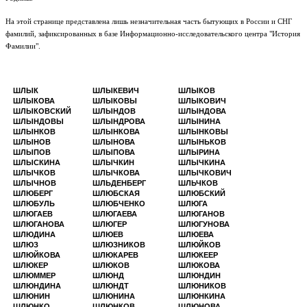
На этой странице представлена лишь незначительная часть бытующих в России и СНГ
фамилий, зафиксированных в базе Информационно-исследовательского центра "История
Фамилии".
ШЛЫК
ШЛЫКЕВИЧ
ШЛЫКОВ
ШЛЫКОВА
ШЛЫКОВЫ
ШЛЫКОВИЧ
ШЛЫКОВСКИЙ
ШЛЫНДОВ
ШЛЫНДОВА
ШЛЫНДОВЫ
ШЛЫНДРОВА
ШЛЫНИНА
ШЛЫНКОВ
ШЛЫНКОВА
ШЛЫНКОВЫ
ШЛЫНОВ
ШЛЫНОВА
ШЛЫНЬКОВ
ШЛЫПОВ
ШЛЫПОВА
ШЛЫРИНА
ШЛЫСКИНА
ШЛЫЧКИН
ШЛЫЧКИНА
ШЛЫЧКОВ
ШЛЫЧКОВА
ШЛЫЧКОВИЧ
ШЛЫЧНОВ
ШЛЬДЕНБЕРГ
ШЛЬЧКОВ
ШЛЮБЕРГ
ШЛЮБСКАЯ
ШЛЮБСКИЙ
ШЛЮБУЛЬ
ШЛЮБЧЕНКО
ШЛЮГА
ШЛЮГАЕВ
ШЛЮГАЕВА
ШЛЮГАНОВ
ШЛЮГАНОВА
ШЛЮГЕР
ШЛЮГУНОВА
ШЛЮДИНА
ШЛЮЕВ
ШЛЮЕВА
ШЛЮЗ
ШЛЮЗНИКОВ
ШЛЮЙКОВ
ШЛЮЙКОВА
ШЛЮКАРЕВ
ШЛЮКЕЕР
ШЛЮКЕР
ШЛЮКОВ
ШЛЮКОВА
ШЛЮММЕР
ШЛЮНД
ШЛЮНДИН
ШЛЮНДИНА
ШЛЮНДТ
ШЛЮНИКОВ
ШЛЮНИН
ШЛЮНИНА
ШЛЮНКИНА
ШЛЮНКО
ШЛЮНКОВ
ШЛЮНОВА