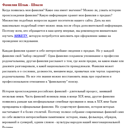
Фамилии Шлык - Шмаля
Когда появилась моя фамилия? Какое она имеет значение? Можно ли, узнать историю
происхождения фамилии? Какую информацию хранит моя фамилия о предках?
Множество подобных вопросов задают посетители нашего сайта. Дать на них
максимально подробный ответ можно лишь после сбора дополнительной информации.
Поэтому всем, кто обращается в наш центр впервые, мы рекомендуем внимательно
изучить
АНКЕТУ
, которую потребуется заполнить при оформлении заявки на
проведение исследования.
Каждая фамилия хранит в себе интереснейшие сведения о предках. Но у каждой
фамилии свой "набор сведений". Одна фамилия сохранила упоминание о профессии
родоначальника, другая фамилия расскажет о том, где жили предки, на каком языке или
диалекте разговаривали, к какой национальности принадлежали. Фамилия может
рассказать и о сословии, должности, внешнем виде, привычках или чертах характера
родоначальника. Но все эти знания можно восстановить лишь при серьёзном и
профессиональном отношении к "фамильному" поиску.
История происхождения российских фамилий - длительный процесс, занявший
несколько веков. Часть фамилий возникла лишь в конце XIX века; другие фамилии
появились раньше как неофициальные семейные прозвания и лишь в XIX веке были
превращены в официальные фамилии. Но существуют фамилии, история которых
насчитывает 4 и более столетий. Поэтому полное собрание современных фамилий само
по себе является интереснейшим памятником: истории, языка, фольклора, обрядов,
верований и суеверий, одним словом - культуры народов нашей многонациональной
Родины.