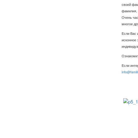
своей фам
фамилия, 
Очень час
многое др
Если Вас 
исконное 
индивидуа
Ознакоми
Если инте
info@famili