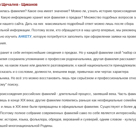
 Щечалев - Щиканов
вилась фамилия? Какое она имеет значение? Можно ли, узнать историю происхождени
Какую информацию хранит моя фамилия о предках? Множество подобных вопросов з
и нашего сайта. Дать на них максимально подробный ответ можно лишь после сбора
льной информации. Поэтому всем, кто обращается в наш центр впервые, мы рекомен
ьно изучить
, которую потребуется заполнить при оформлении заявки на пров
АНКЕТУ
ния.
ранит в себе интереснейшие сведения о предках. Но у каждой фамилии свой "набор с
лия сохранила упоминание о профессии родоначальника, другая фамилия расскажет 
ки, на каком языке или диалекте разговаривали, к какой национальности принадлежали
сказать и о сословии, должности, внешнем виде, привычках или чертах характера
ьника. Но всё это можно восстановить лишь при серьёзном и профессиональном отн
му" поиску.
роисхождения российских фамилий - длительный процесс, занявший века. Часть фам
лишь в конце XIX века; другие фамилии появились раньше как неофициальные семейн
 и лишь в XIX веке были превращены в официальные фамилии. Существуют и более д
Поэтому полное собрание современных фамилий само по себе является интересней
м: истории, языка, фольклора, обрядов, верований и суеверий, одним словом - культу
ашей многонациональной Родины.