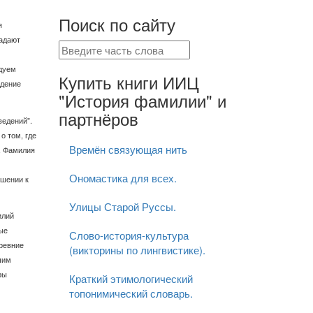
Поиск по сайту
я
адают
дуем
Купить книги ИИЦ
едение
"История фамилии" и
партнёров
ведений".
о том, где
Времён связующая нить
. Фамилия
Ономастика для всех.
ошении к
Улицы Старой Руссы.
илий
ые
Слово-история-культура
ревние
(викторины по лингвистике).
шим
ры
Краткий этимологический
топонимический словарь.