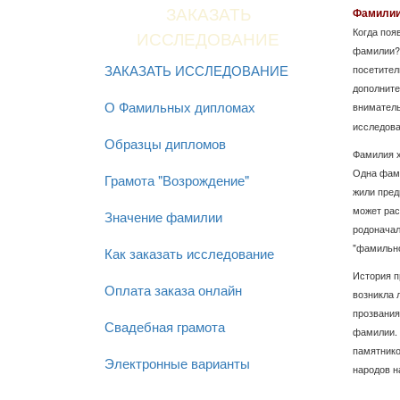
Фамилии
ЗАКАЗАТЬ
Когда поя
ИССЛЕДОВАНИЕ
фамилии? 
ЗАКАЗАТЬ ИССЛЕДОВАНИЕ
посетител
дополните
О Фамильных дипломах
внимател
исследова
Образцы дипломов
Фамилия х
Одна фами
Грамота "Возрождение"
жили пред
может рас
Значение фамилии
родоначал
"фамильно
Как заказать исследование
История п
Оплата заказа онлайн
возникла 
прозвания
Свадебная грамота
фамилии. 
памятнико
Электронные варианты
народов н