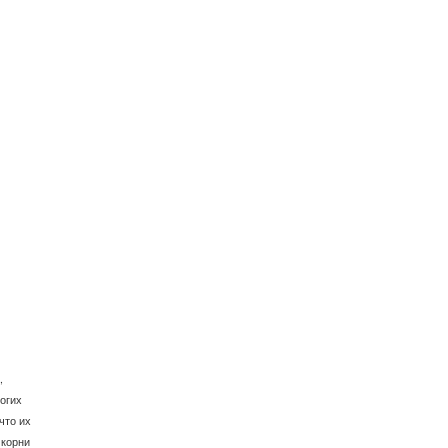
,
огих
что их
 корни