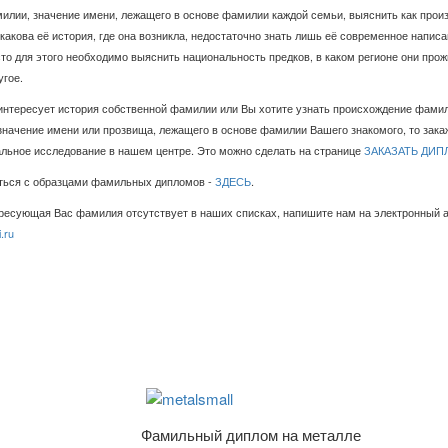
илии, значение имени, лежащего в основе фамилии каждой семьи, выяснить как прои
какова её история, где она возникла, недостаточно знать лишь её современное написа
то для этого необходимо выяснить национальность предков, в каком регионе они прож
угое.
интересует история собственной фамилии или Вы хотите узнать происхождение фамил
значение имени или прозвища, лежащего в основе фамилии Вашего знакомого, то зака
льное исследование в нашем центре. Это можно сделать на странице
ЗАКАЗАТЬ ДИП
ться с образцами фамильных дипломов -
ЗДЕСЬ
.
ресующая Вас фамилия отсутствует в наших списках, напишите нам на электронный 
i.ru
Фамильный диплом на металле