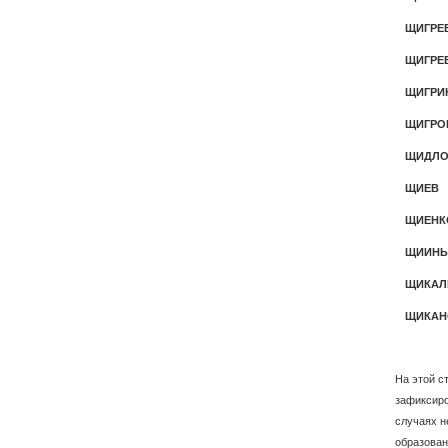
ЩИГРЕ
ЩИГРЕ
ЩИГРИ
ЩИГРО
ЩИДЛО
ЩИЕВ
ЩИЕНК
ЩИИН
ЩИКАЛ
ЩИКА
На этой с
зафиксиро
случаях н
образован