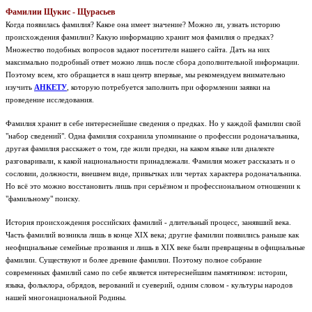
Фамилии Щукис - Щурасьев
Когда появилась фамилия? Какое она имеет значение? Можно ли, узнать историю
происхождения фамилии? Какую информацию хранит моя фамилия о предках?
Множество подобных вопросов задают посетители нашего сайта. Дать на них
максимально подробный ответ можно лишь после сбора дополнительной информации.
Поэтому всем, кто обращается в наш центр впервые, мы рекомендуем внимательно
изучить
АНКЕТУ
, которую потребуется заполнить при оформлении заявки на
проведение исследования.
Фамилия хранит в себе интереснейшие сведения о предках. Но у каждой фамилии свой
"набор сведений". Одна фамилия сохранила упоминание о профессии родоначальника,
другая фамилия расскажет о том, где жили предки, на каком языке или диалекте
разговаривали, к какой национальности принадлежали. Фамилия может рассказать и о
сословии, должности, внешнем виде, привычках или чертах характера родоначальника.
Но всё это можно восстановить лишь при серьёзном и профессиональном отношении к
"фамильному" поиску.
История происхождения российских фамилий - длительный процесс, занявший века.
Часть фамилий возникла лишь в конце XIX века; другие фамилии появились раньше как
неофициальные семейные прозвания и лишь в XIX веке были превращены в официальные
фамилии. Существуют и более древние фамилии. Поэтому полное собрание
современных фамилий само по себе является интереснейшим памятником: истории,
языка, фольклора, обрядов, верований и суеверий, одним словом - культуры народов
нашей многонациональной Родины.