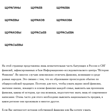
ЩУРАГИНЫ
ЩУРАЕВ
ЩУРАЕВА
ЩУРАЕВЫ
ЩУРАКОВ
ЩУРАКОВА
ЩУРАКОВЫ
ЩУРАСЬЕВ
ЩУРАСЬЕВА
ЩУРАСЬЕВЫ
На этой странице представлена лишь незначительная часть бытующих в России и СНГ
фамилий, зафиксированных в базе Информационно-исследовательского центра "История
Фамилии". Во многих случаях невозможно отличить фамилии, возникшие в среде
разных народов. Это связано с тем, что их образование происходило обычно по
общероссийской традиции. Поэтому для того, чтобы узнать корни своей фамилии,
значение имени, лежащего в основе фамилии каждой семьи, выяснить как произошла
фамилия, какова её история, где она возникла, недостаточно знать лишь её современное
написание. Очень часто для этого необходимо выяснить национальность предков, в
каком регионе они проживали и многое другое.
Если Вас интересует история собственной фамилии или Вы хотите узнать