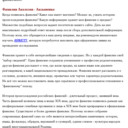
Фамилии Аколелов - Аксьоненко
Когда появилась фамилия? Какое она имеет значение? Можно ли, узнать историю
происхождения фамилии? Какую информацию хранит моя фамилия о предках?
Множество подобных вопросов задают посетители нашего сайта. Дать на них
максимально подробный ответ можно лишь после сбора дополнительной информации.
Поэтому всем, кто обращается в наш центр впервые, мы рекомендуем внимательно
изучить
АНКЕТУ
, которую потребуется заполнить при оформлении заявки на
проведение исследования.
Фамилия хранит в себе интереснейшие сведения о предках. Но у каждой фамилии свой
"набор сведений". Одна фамилия сохранила упоминание о профессии родоначальника,
другая фамилия расскажет о том, где жили предки, на каком языке или диалекте
разговаривали, к какой национальности принадлежали. Фамилия может рассказать и о
сословии, должности, внешнем виде, привычках или чертах характера родоначальника.
Но всё это можно восстановить лишь при серьёзном и профессиональном отношении к
"фамильному" поиску.
История происхождения российских фамилий - длительный процесс, занявший века.
Часть фамилий возникла лишь в конце XIX века; другие фамилии появились раньше как
неофициальные семейные прозвания и лишь в XIX веке были превращены в официальные
фамилии. Существуют и более древние фамилии. Поэтому полное собрание
современных фамилий само по себе является интереснейшим памятником: истории,
языка, фольклора, обрядов, верований и суеверий, одним словом - культуры народов
нашей многонациональной Родины.