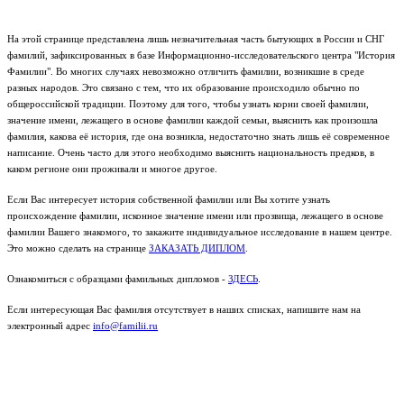
На этой странице представлена лишь незначительная часть бытующих в России и СНГ
фамилий, зафиксированных в базе Информационно-исследовательского центра "История
Фамилии". Во многих случаях невозможно отличить фамилии, возникшие в среде
разных народов. Это связано с тем, что их образование происходило обычно по
общероссийской традиции. Поэтому для того, чтобы узнать корни своей фамилии,
значение имени, лежащего в основе фамилии каждой семьи, выяснить как произошла
фамилия, какова её история, где она возникла, недостаточно знать лишь её современное
написание. Очень часто для этого необходимо выяснить национальность предков, в
каком регионе они проживали и многое другое.
Если Вас интересует история собственной фамилии или Вы хотите узнать
происхождение фамилии, исконное значение имени или прозвища, лежащего в основе
фамилии Вашего знакомого, то закажите индивидуальное исследование в нашем центре.
Это можно сделать на странице
ЗАКАЗАТЬ ДИПЛОМ
.
Ознакомиться с образцами фамильных дипломов -
ЗДЕСЬ
.
Если интересующая Вас фамилия отсутствует в наших списках, напишите нам на
электронный адрес
info@familii.ru