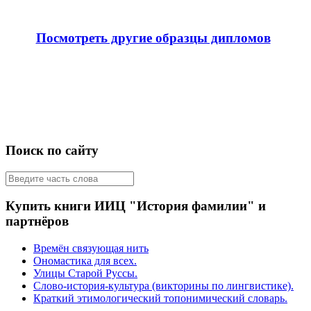
Посмотреть другие образцы дипломов
Поиск по сайту
Купить книги ИИЦ "История фамилии" и
партнёров
Времён связующая нить
Ономастика для всех.
Улицы Старой Руссы.
Слово-история-культура (викторины по лингвистике).
Краткий этимологический топонимический словарь.