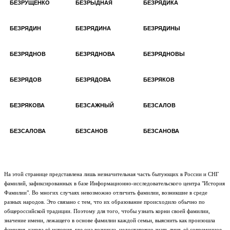
БЕЗРУЩЕНКО
БЕЗРЫДНАЯ
БЕЗРЯДИКА
БЕЗРЯДИН
БЕЗРЯДИНА
БЕЗРЯДИНЫ
БЕЗРЯДНОВ
БЕЗРЯДНОВА
БЕЗРЯДНОВЫ
БЕЗРЯДОВ
БЕЗРЯДОВА
БЕЗРЯКОВ
БЕЗРЯКОВА
БЕЗСАЖНЫЙ
БЕЗСАЛОВ
БЕЗСАЛОВА
БЕЗСАНОВ
БЕЗСАНОВА
На этой странице представлена лишь незначительная часть бытующих в России и СНГ
фамилий, зафиксированных в базе Информационно-исследовательского центра "История
Фамилии". Во многих случаях невозможно отличить фамилии, возникшие в среде
разных народов. Это связано с тем, что их образование происходило обычно по
общероссийской традиции. Поэтому для того, чтобы узнать корни своей фамилии,
значение имени, лежащего в основе фамилии каждой семьи, выяснить как произошла
фамилия, какова её история, где она возникла, недостаточно знать лишь её современное