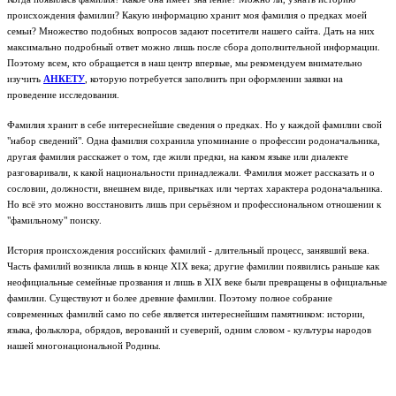
происхождения фамилии? Какую информацию хранит моя фамилия о предках моей
семьи? Множество подобных вопросов задают посетители нашего сайта. Дать на них
максимально подробный ответ можно лишь после сбора дополнительной информации.
Поэтому всем, кто обращается в наш центр впервые, мы рекомендуем внимательно
изучить
АНКЕТУ
, которую потребуется заполнить при оформлении заявки на
проведение исследования.
Фамилия хранит в себе интереснейшие сведения о предках. Но у каждой фамилии свой
"набор сведений". Одна фамилия сохранила упоминание о профессии родоначальника,
другая фамилия расскажет о том, где жили предки, на каком языке или диалекте
разговаривали, к какой национальности принадлежали. Фамилия может рассказать и о
сословии, должности, внешнем виде, привычках или чертах характера родоначальника.
Но всё это можно восстановить лишь при серьёзном и профессиональном отношении к
"фамильному" поиску.
История происхождения российских фамилий - длительный процесс, занявший века.
Часть фамилий возникла лишь в конце XIX века; другие фамилии появились раньше как
неофициальные семейные прозвания и лишь в XIX веке были превращены в официальные
фамилии. Существуют и более древние фамилии. Поэтому полное собрание
современных фамилий само по себе является интереснейшим памятником: истории,
языка, фольклора, обрядов, верований и суеверий, одним словом - культуры народов
нашей многонациональной Родины.