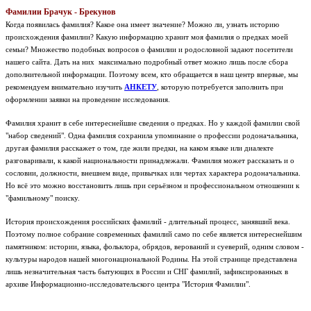
Фамилии Брачук - Брекунов
Когда появилась фамилия? Какое она имеет значение? Можно ли, узнать историю
происхождения фамилии? Какую информацию хранит моя фамилия о предках моей
семьи? Множество подобных вопросов о фамилии и родословной задают посетители
нашего сайта. Дать на них максимально подробный ответ можно лишь после сбора
дополнительной информации. Поэтому всем, кто обращается в наш центр впервые, мы
рекомендуем внимательно изучить
АНКЕТУ
, которую потребуется заполнить при
оформлении заявки на проведение исследования.
Фамилия хранит в себе интереснейшие сведения о предках. Но у каждой фамилии свой
"набор сведений". Одна фамилия сохранила упоминание о профессии родоначальника,
другая фамилия расскажет о том, где жили предки, на каком языке или диалекте
разговаривали, к какой национальности принадлежали. Фамилия может рассказать и о
сословии, должности, внешнем виде, привычках или чертах характера родоначальника.
Но всё это можно восстановить лишь при серьёзном и профессиональном отношении к
"фамильному" поиску.
История происхождения российских фамилий - длительный процесс, занявший века.
Поэтому полное собрание современных фамилий само по себе является интереснейшим
памятником: истории, языка, фольклора, обрядов, верований и суеверий, одним словом -
культуры народов нашей многонациональной Родины.
На этой странице представлена
лишь незначительная часть бытующих в России и СНГ фамилий, зафиксированных в
архиве Информационно-исследовательского центра "История Фамилии".