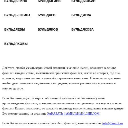
БУЛЬДЫГИНА
БУЛЬДЫГИНЫ
БУЛЬДЫШКИН
БУЛЬДЫШКИНА
БУЛЬДЯЕВ
БУЛЬДЯЕВА
БУЛЬДЯЕВЫ
БУЛЬДЯКОВ
БУЛЬДЯКОВА
БУЛЬДЯКОВЫ
Для того, чтобы узнать корни своей фамилии, значение имени, лежащего в основе
фамилии каждой семьи, выяснить как произошла фамилия, какова её история, где она
возникла, недостаточно знать лишь её современное написание. Очень часто для этого
необходимо выяснить национальность предков, в каком регионе они проживали и
многое другое.
Если Вас интересует история собственной фамилии или Вы хотите узнать
происхождение фамилии, исконное значение имени или прозвища, лежащего в основе
фамилии Вашего знакомого, то закажите индивидуальное исследование в нашем центре.
Это можно сделать на странице
ЗАКАЗАТЬ ФАМИЛЬНЫЙ ДИПЛОМ
.
Если Вы не нашли в наших списках какой-то фамилии, напишите нам на
info@familii.ru