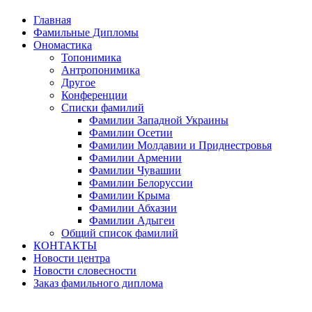
Главная
Фамильные Дипломы
Ономастика
Топонимика
Антропонимика
Другое
Конференции
Списки фамилий
Фамилии Западной Украины
Фамилии Осетии
Фамилии Молдавии и Приднестровья
Фамилии Армении
Фамилии Чувашии
Фамилии Белоруссии
Фамилии Крыма
Фамилии Абхазии
Фамилии Адыгеи
Общий список фамилий
КОНТАКТЫ
Новости центра
Новости словесности
Заказ фамильного диплома