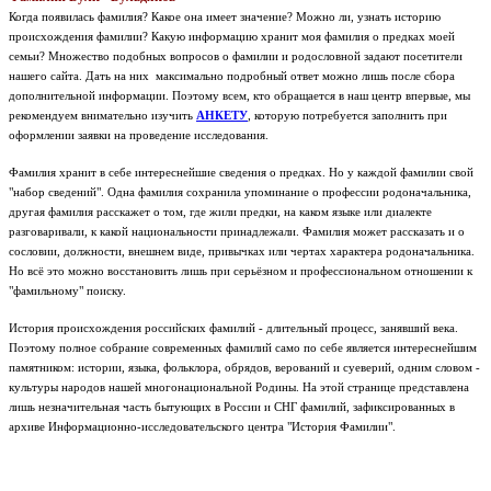
Когда появилась фамилия? Какое она имеет значение? Можно ли, узнать историю
происхождения фамилии? Какую информацию хранит моя фамилия о предках моей
семьи? Множество подобных вопросов о фамилии и родословной задают посетители
нашего сайта. Дать на них максимально подробный ответ можно лишь после сбора
дополнительной информации. Поэтому всем, кто обращается в наш центр впервые, мы
рекомендуем внимательно изучить
АНКЕТУ
, которую потребуется заполнить при
оформлении заявки на проведение исследования.
Фамилия хранит в себе интереснейшие сведения о предках. Но у каждой фамилии свой
"набор сведений". Одна фамилия сохранила упоминание о профессии родоначальника,
другая фамилия расскажет о том, где жили предки, на каком языке или диалекте
разговаривали, к какой национальности принадлежали. Фамилия может рассказать и о
сословии, должности, внешнем виде, привычках или чертах характера родоначальника.
Но всё это можно восстановить лишь при серьёзном и профессиональном отношении к
"фамильному" поиску.
История происхождения российских фамилий - длительный процесс, занявший века.
Поэтому полное собрание современных фамилий само по себе является интереснейшим
памятником: истории, языка, фольклора, обрядов, верований и суеверий, одним словом -
культуры народов нашей многонациональной Родины.
На этой странице представлена
лишь незначительная часть бытующих в России и СНГ фамилий, зафиксированных в
архиве Информационно-исследовательского центра "История Фамилии".