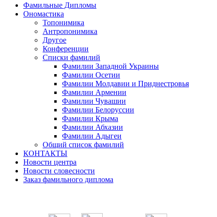
Фамильные Дипломы
Ономастика
Топонимика
Антропонимика
Другое
Конференции
Списки фамилий
Фамилии Западной Украины
Фамилии Осетии
Фамилии Молдавии и Приднестровья
Фамилии Армении
Фамилии Чувашии
Фамилии Белоруссии
Фамилии Крыма
Фамилии Абхазии
Фамилии Адыгеи
Общий список фамилий
КОНТАКТЫ
Новости центра
Новости словесности
Заказ фамильного диплома