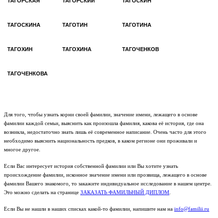
ТАГОРСКАЯ
ТАГОРСКИЙ
ТАГОСКИН
ТАГОСКИНА
ТАГОТИН
ТАГОТИНА
ТАГОХИН
ТАГОХИНА
ТАГОЧЕНКОВ
ТАГОЧЕНКОВА
Для того, чтобы узнать корни своей фамилии, значение имени, лежащего в основе
фамилии каждой семьи, выяснить как произошла фамилия, какова её история, где она
возникла, недостаточно знать лишь её современное написание. Очень часто для этого
необходимо выяснить национальность предков, в каком регионе они проживали и
многое другое.
Если Вас интересует история собственной фамилии или Вы хотите узнать
происхождение фамилии, исконное значение имени или прозвища, лежащего в основе
фамилии Вашего знакомого, то закажите индивидуальное исследование в нашем центре.
Это можно сделать на странице
ЗАКАЗАТЬ ФАМИЛЬНЫЙ ДИПЛОМ
.
Если Вы не нашли в наших списках какой-то фамилии, напишите нам на
info@familii.ru