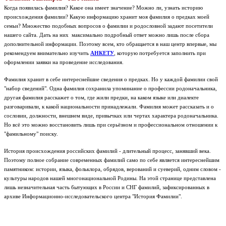
Когда появилась фамилия? Какое она имеет значение? Можно ли, узнать историю
происхождения фамилии? Какую информацию хранит моя фамилия о предках моей
семьи? Множество подобных вопросов о фамилии и родословной задают посетители
нашего сайта. Дать на них максимально подробный ответ можно лишь после сбора
дополнительной информации. Поэтому всем, кто обращается в наш центр впервые, мы
рекомендуем внимательно изучить
АНКЕТУ
, которую потребуется заполнить при
оформлении заявки на проведение исследования.
Фамилия хранит в себе интереснейшие сведения о предках. Но у каждой фамилии свой
"набор сведений". Одна фамилия сохранила упоминание о профессии родоначальника,
другая фамилия расскажет о том, где жили предки, на каком языке или диалекте
разговаривали, к какой национальности принадлежали. Фамилия может рассказать и о
сословии, должности, внешнем виде, привычках или чертах характера родоначальника.
Но всё это можно восстановить лишь при серьёзном и профессиональном отношении к
"фамильному" поиску.
История происхождения российских фамилий - длительный процесс, занявший века.
Поэтому полное собрание современных фамилий само по себе является интереснейшим
памятником: истории, языка, фольклора, обрядов, верований и суеверий, одним словом -
культуры народов нашей многонациональной Родины.
На этой странице представлена
лишь незначительная часть бытующих в России и СНГ фамилий, зафиксированных в
архиве Информационно-исследовательского центра "История Фамилии".