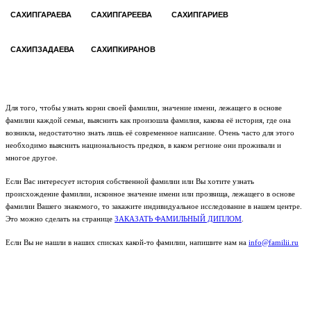
САХИПГАРАЕВА
САХИПГАРЕЕВА
САХИПГАРИЕВ
САХИПЗАДАЕВА
САХИПКИРАНОВ
Для того, чтобы узнать корни своей фамилии, значение имени, лежащего в основе
фамилии каждой семьи, выяснить как произошла фамилия, какова её история, где она
возникла, недостаточно знать лишь её современное написание. Очень часто для этого
необходимо выяснить национальность предков, в каком регионе они проживали и
многое другое.
Если Вас интересует история собственной фамилии или Вы хотите узнать
происхождение фамилии, исконное значение имени или прозвища, лежащего в основе
фамилии Вашего знакомого, то закажите индивидуальное исследование в нашем центре.
Это можно сделать на странице
ЗАКАЗАТЬ ФАМИЛЬНЫЙ ДИПЛОМ
.
Если Вы не нашли в наших списках какой-то фамилии, напишите нам на
info@familii.ru