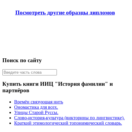
Посмотреть другие образцы дипломов
Поиск по сайту
Купить книги ИИЦ "История фамилии" и
партнёров
Времён связующая нить
Ономастика для всех.
Улицы Старой Руссы.
Слово-история-культура (викторины по лингвистике).
Краткий этимологический топонимический словарь.