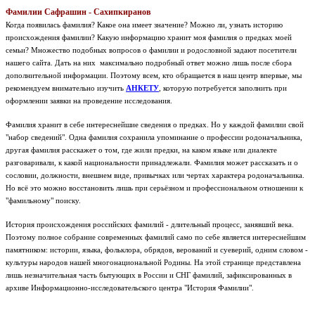
Фамилии Сафрашин - Сахипкиранов
Когда появилась фамилия? Какое она имеет значение? Можно ли, узнать историю
происхождения фамилии? Какую информацию хранит моя фамилия о предках моей
семьи? Множество подобных вопросов о фамилии и родословной задают посетители
нашего сайта. Дать на них максимально подробный ответ можно лишь после сбора
дополнительной информации. Поэтому всем, кто обращается в наш центр впервые, мы
рекомендуем внимательно изучить
АНКЕТУ
, которую потребуется заполнить при
оформлении заявки на проведение исследования.
Фамилия хранит в себе интереснейшие сведения о предках. Но у каждой фамилии свой
"набор сведений". Одна фамилия сохранила упоминание о профессии родоначальника,
другая фамилия расскажет о том, где жили предки, на каком языке или диалекте
разговаривали, к какой национальности принадлежали. Фамилия может рассказать и о
сословии, должности, внешнем виде, привычках или чертах характера родоначальника.
Но всё это можно восстановить лишь при серьёзном и профессиональном отношении к
"фамильному" поиску.
История происхождения российских фамилий - длительный процесс, занявший века.
Поэтому полное собрание современных фамилий само по себе является интереснейшим
памятником: истории, языка, фольклора, обрядов, верований и суеверий, одним словом -
культуры народов нашей многонациональной Родины.
На этой странице представлена
лишь незначительная часть бытующих в России и СНГ фамилий, зафиксированных в
архиве Информационно-исследовательского центра "История Фамилии".