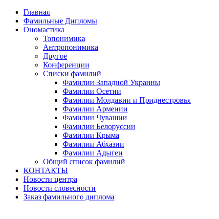
Главная
Фамильные Дипломы
Ономастика
Топонимика
Антропонимика
Другое
Конференции
Списки фамилий
Фамилии Западной Украины
Фамилии Осетии
Фамилии Молдавии и Приднестровья
Фамилии Армении
Фамилии Чувашии
Фамилии Белоруссии
Фамилии Крыма
Фамилии Абхазии
Фамилии Адыгеи
Общий список фамилий
КОНТАКТЫ
Новости центра
Новости словесности
Заказ фамильного диплома