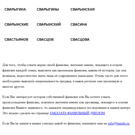
СВАРЫГИНА
СВАРЫГИНЫ
СВАРЫНСКАЯ
СВАРЫНСКИЕ
СВАРЫНСКИЙ
СВАСИНА
СВАСТЬЯНОВ
СВАСЦОВ
СВАСЦОВА
Для того, чтобы узнать корни своей фамилии, значение имени, лежащего в основе
фамилии каждой семьи, выяснить как произошла фамилия, какова её история, где она
возникла, недостаточно знать лишь её современное написание. Очень часто для этого
необходимо выяснить национальность предков, в каком регионе они проживали и
многое другое.
Если Вас интересует история собственной фамилии или Вы хотите узнать
происхождение фамилии, исконное значение имени или прозвища, лежащего в основе
фамилии Вашего знакомого, то закажите индивидуальное исследование в нашем центре.
Это можно сделать на странице
ЗАКАЗАТЬ ФАМИЛЬНЫЙ ДИПЛОМ
.
Если Вы не нашли в наших списках какой-то фамилии, напишите нам на
info@familii.ru