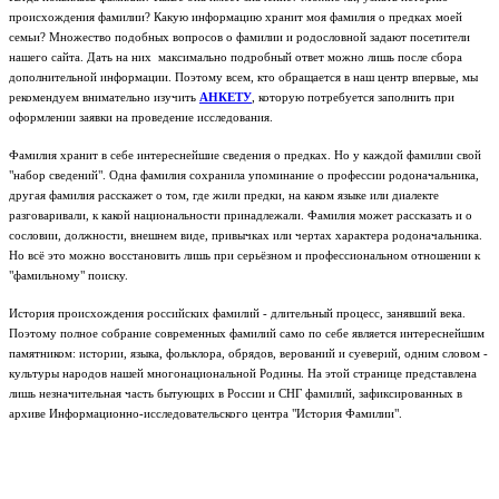
происхождения фамилии? Какую информацию хранит моя фамилия о предках моей
семьи? Множество подобных вопросов о фамилии и родословной задают посетители
нашего сайта. Дать на них максимально подробный ответ можно лишь после сбора
дополнительной информации. Поэтому всем, кто обращается в наш центр впервые, мы
рекомендуем внимательно изучить
АНКЕТУ
, которую потребуется заполнить при
оформлении заявки на проведение исследования.
Фамилия хранит в себе интереснейшие сведения о предках. Но у каждой фамилии свой
"набор сведений". Одна фамилия сохранила упоминание о профессии родоначальника,
другая фамилия расскажет о том, где жили предки, на каком языке или диалекте
разговаривали, к какой национальности принадлежали. Фамилия может рассказать и о
сословии, должности, внешнем виде, привычках или чертах характера родоначальника.
Но всё это можно восстановить лишь при серьёзном и профессиональном отношении к
"фамильному" поиску.
История происхождения российских фамилий - длительный процесс, занявший века.
Поэтому полное собрание современных фамилий само по себе является интереснейшим
памятником: истории, языка, фольклора, обрядов, верований и суеверий, одним словом -
культуры народов нашей многонациональной Родины.
На этой странице представлена
лишь незначительная часть бытующих в России и СНГ фамилий, зафиксированных в
архиве Информационно-исследовательского центра "История Фамилии".