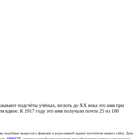
зывают подсчёты учёных, вплоть до XX века это имя при
м вдвое. К 1917 году это имя получали почти 25 из 100
о подобных вопросов о фамилии и родословной задают посетители нашего сайта. Дать
чить
АНКЕТУ
, которую потребуется заполнить при оформлении заявки на проведение