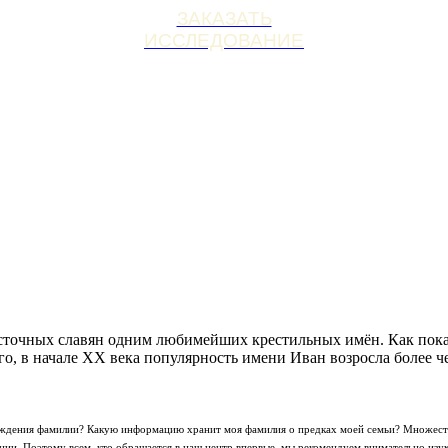
ЗАКАЗАТЬ
ИССЛЕДОВАНИЕ
осточных славян одним любимейших крестильных имён. Как пока
го, в начале XX века популярность имени Иван возросла более че
хождения фамилии? Какую информацию хранит моя фамилия о предках моей семьи? Множеств
ии. Поэтому всем, кто обращается в наш центр впервые, мы рекомендуем внимательно изу