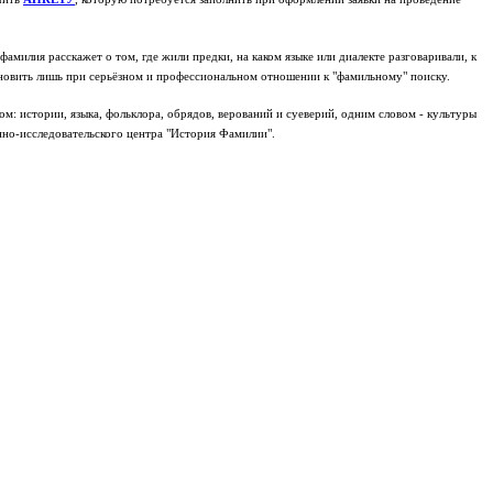
милия расскажет о том, где жили предки, на каком языке или диалекте разговаривали, к
ановить лишь при серьёзном и профессиональном отношении к "фамильному" поиску.
: истории, языка, фольклора, обрядов, верований и суеверий, одним словом - культуры
но-исследовательского центра "История Фамилии".