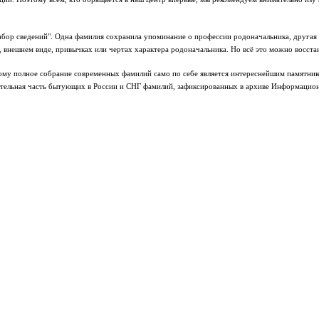
бор сведений". Одна фамилия сохранила упоминание о профессии родоначальника, другая фа
, внешнем виде, привычках или чертах характера родоначальника. Но всё это можно восст
му полное собрание современных фамилий само по себе является интереснейшим памятником
ительная часть бытующих в России и СНГ фамилий, зафиксированных в архиве Информацион