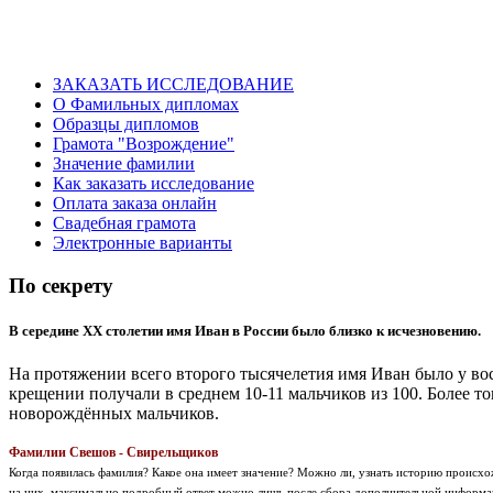
ЗАКАЗАТЬ ИССЛЕДОВАНИЕ
О Фамильных дипломах
Образцы дипломов
Грамота "Возрождение"
Значение фамилии
Как заказать исследование
Оплата заказа онлайн
Свадебная грамота
Электронные варианты
По секрету
В середине XX столетии имя Иван в России было близко к исчезновению.
На протяжении всего второго тысячелетия имя Иван было у в
крещении получали в среднем 10-11 мальчиков из 100. Более то
новорождённых мальчиков.
Фамилии Свешов - Свирельщиков
Когда появилась фамилия? Какое она имеет значение? Можно ли, узнать историю проис
на них максимально подробный ответ можно лишь после сбора дополнительной информац