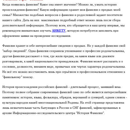
Когда появилась фамилия? Какое она имеет значение? Можно ли, узнать историю
происхождения фамилии? Какую информацию хранит моя фамилия о предках моей
семьи? Множество подобных вопросов о фамилии и родословной задают посетители
нашего сайта. Дать на них максимально подробный ответ можно лишь после сбора
дополнительной информации. Поэтому всем, кто обращается в наш центр впервые, мы
рекомендуем внимательно изучить
АНКЕТУ
, которую потребуется заполнить при
оформлении заявки на проведение исследования.
Фамилия хранит в себе интереснейшие сведения о предках. Но у каждой фамилии свой
"набор сведений". Одна фамилия сохранила упоминание о профессии родоначальника,
другая фамилия расскажет о том, где жили предки, на каком языке или диалекте
разговаривали, к какой национальности принадлежали. Фамилия может рассказать и о
сословии, должности, внешнем виде, привычках или чертах характера родоначальника.
Но всё это можно восстановить лишь при серьёзном и профессиональном отношении к
"фамильному" поиску.
История происхождения российских фамилий - длительный процесс, занявший века.
Поэтому полное собрание современных фамилий само по себе является интереснейшим
памятником: истории, языка, фольклора, обрядов, верований и суеверий, одним словом -
культуры народов нашей многонациональной Родины.
На этой странице представлена
лишь незначительная часть бытующих в России и СНГ фамилий, зафиксированных в
архиве Информационно-исследовательского центра "История Фамилии".