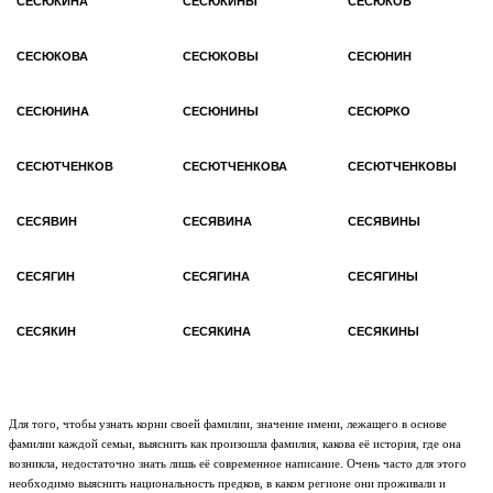
СЕСЮКИНА
СЕСЮКИНЫ
СЕСЮКОВ
СЕСЮКОВА
СЕСЮКОВЫ
СЕСЮНИН
СЕСЮНИНА
СЕСЮНИНЫ
СЕСЮРКО
СЕСЮТЧЕНКОВ
СЕСЮТЧЕНКОВА
СЕСЮТЧЕНКОВЫ
СЕСЯВИН
СЕСЯВИНА
СЕСЯВИНЫ
СЕСЯГИН
СЕСЯГИНА
СЕСЯГИНЫ
СЕСЯКИН
СЕСЯКИНА
СЕСЯКИНЫ
Для того, чтобы узнать корни своей фамилии, значение имени, лежащего в основе
фамилии каждой семьи, выяснить как произошла фамилия, какова её история, где она
возникла, недостаточно знать лишь её современное написание. Очень часто для этого
необходимо выяснить национальность предков, в каком регионе они проживали и