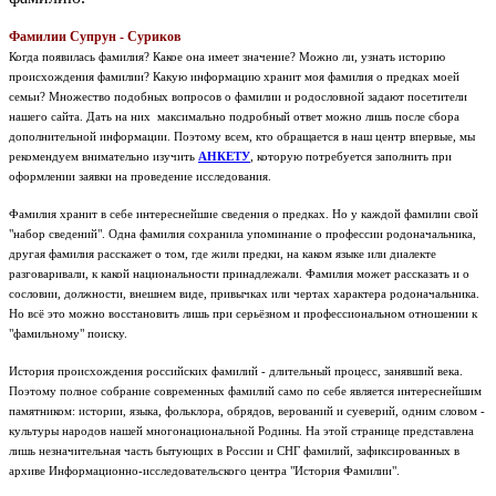
Фамилии Супрун - Суриков
Когда появилась фамилия? Какое она имеет значение? Можно ли, узнать историю
происхождения фамилии? Какую информацию хранит моя фамилия о предках моей
семьи? Множество подобных вопросов о фамилии и родословной задают посетители
нашего сайта. Дать на них максимально подробный ответ можно лишь после сбора
дополнительной информации. Поэтому всем, кто обращается в наш центр впервые, мы
рекомендуем внимательно изучить
АНКЕТУ
, которую потребуется заполнить при
оформлении заявки на проведение исследования.
Фамилия хранит в себе интереснейшие сведения о предках. Но у каждой фамилии свой
"набор сведений". Одна фамилия сохранила упоминание о профессии родоначальника,
другая фамилия расскажет о том, где жили предки, на каком языке или диалекте
разговаривали, к какой национальности принадлежали. Фамилия может рассказать и о
сословии, должности, внешнем виде, привычках или чертах характера родоначальника.
Но всё это можно восстановить лишь при серьёзном и профессиональном отношении к
"фамильному" поиску.
История происхождения российских фамилий - длительный процесс, занявший века.
Поэтому полное собрание современных фамилий само по себе является интереснейшим
памятником: истории, языка, фольклора, обрядов, верований и суеверий, одним словом -
культуры народов нашей многонациональной Родины.
На этой странице представлена
лишь незначительная часть бытующих в России и СНГ фамилий, зафиксированных в
архиве Информационно-исследовательского центра "История Фамилии".