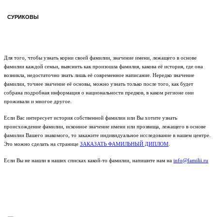
СУРИКОВЫ
Для того, чтобы узнать корни своей фамилии, значение имени, лежащего в основе
фамилии каждой семьи, выяснить как произошла фамилия, какова её история, где она
возникла, недостаточно знать лишь её современное написание. Нередко значение
фамилии, точнее значение её основы, можно узнать только после того, как будет
собрана подробная информация о национальности предков, в каком регионе они
проживали и многое другое.
Если Вас интересует история собственной фамилии или Вы хотите узнать
происхождение фамилии, исконное значение имени или прозвища, лежащего в основе
фамилии Вашего знакомого, то закажите индивидуальное исследование в нашем центре.
Это можно сделать на странице
ЗАКАЗАТЬ ФАМИЛЬНЫЙ ДИПЛОМ
.
Если Вы не нашли в наших списках какой-то фамилии, напишите нам на
info@familii.ru