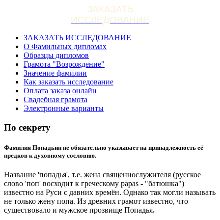
ЗАКАЗАТЬ
ИССЛЕДОВАНИЕ
ЗАКАЗАТЬ ИССЛЕДОВАНИЕ
О Фамильных дипломах
Образцы дипломов
Грамота "Возрождение"
Значение фамилии
Как заказать исследование
Оплата заказа онлайн
Свадебная грамота
Электронные варианты
По секрету
Фамилия Попадьин не обязательно указывает на принадлежность её
предков к духовному сословию.
Название 'попадья', т.е. жена священнослужителя (русское
слово 'поп' восходит к греческому papas - "батюшка")
известно на Руси с давних времён. Однако так могли называть
не только жену попа. Из древних грамот известно, что
существовало и мужское прозвище Попадья
.