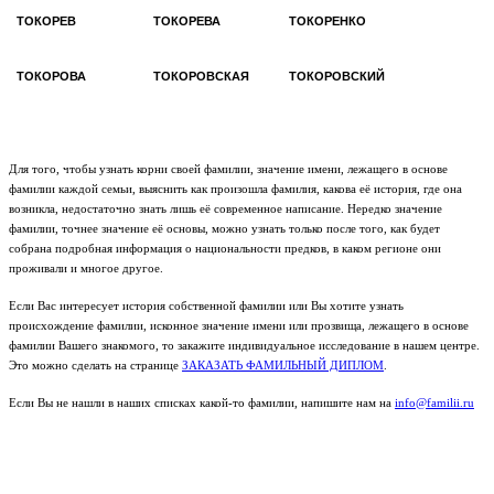
ТОКОРЕВ
ТОКОРЕВА
ТОКОРЕНКО
ТОКОРОВА
ТОКОРОВСКАЯ
ТОКОРОВСКИЙ
Для того, чтобы узнать корни своей фамилии, значение имени, лежащего в основе
фамилии каждой семьи, выяснить как произошла фамилия, какова её история, где она
возникла, недостаточно знать лишь её современное написание. Нередко значение
фамилии, точнее значение её основы, можно узнать только после того, как будет
собрана подробная информация о национальности предков, в каком регионе они
проживали и многое другое.
Если Вас интересует история собственной фамилии или Вы хотите узнать
происхождение фамилии, исконное значение имени или прозвища, лежащего в основе
фамилии Вашего знакомого, то закажите индивидуальное исследование в нашем центре.
Это можно сделать на странице
ЗАКАЗАТЬ ФАМИЛЬНЫЙ ДИПЛОМ
.
Если Вы не нашли в наших списках какой-то фамилии, напишите нам на
info@familii.ru