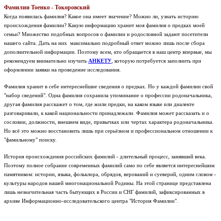
Фамилии Тоенко - Токоровский
Когда появилась фамилия? Какое она имеет значение? Можно ли, узнать историю
происхождения фамилии? Какую информацию хранит моя фамилия о предках моей
семьи? Множество подобных вопросов о фамилии и родословной задают посетители
нашего сайта. Дать на них максимально подробный ответ можно лишь после сбора
дополнительной информации. Поэтому всем, кто обращается в наш центр впервые, мы
рекомендуем внимательно изучить
АНКЕТУ
, которую потребуется заполнить при
оформлении заявки на проведение исследования.
Фамилия хранит в себе интереснейшие сведения о предках. Но у каждой фамилии свой
"набор сведений". Одна фамилия сохранила упоминание о профессии родоначальника,
другая фамилия расскажет о том, где жили предки, на каком языке или диалекте
разговаривали, к какой национальности принадлежали. Фамилия может рассказать и о
сословии, должности, внешнем виде, привычках или чертах характера родоначальника.
Но всё это можно восстановить лишь при серьёзном и профессиональном отношении к
"фамильному" поиску.
История происхождения российских фамилий - длительный процесс, занявший века.
Поэтому полное собрание современных фамилий само по себе является интереснейшим
памятником: истории, языка, фольклора, обрядов, верований и суеверий, одним словом -
культуры народов нашей многонациональной Родины.
На этой странице представлена
лишь незначительная часть бытующих в России и СНГ фамилий, зафиксированных в
архиве Информационно-исследовательского центра "История Фамилии".